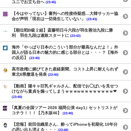
ユニでお立ち台へ
(23:45)
【今はやってない】審判への性接待疑惑…大韓サッカー協
会が声明「現在は一切発生していない」
(23:43)
【順位戦B級２組】斎藤明日斗六段が羽生善治九段に勝
利 羽生九段は連敗スタートに
(23:42)
海外「やっぱり日本のこういう部分が最高なんだよ！」外
国人が語る日本の魅力的に感じる部分とは・・・？【海外
の反応】
(23:40)
高市政権に媚びてきた産経新聞、コスト上昇に耐えられず
東北6県撤退を発表
(23:40)
【動画】陽キャ巨乳ギャルさん、配信でお◯ぱいを見せつ
けながら童貞を煽ってしまうｗｗｗwｗｗｗｗｗｗｗｗ❤
(23:40)
｢真夏の全国ツアー 2026 福岡公演 day1｣ セットリストが
コチラ！！！【乃木坂46】
(23:40)
【悲報】前田佳織里さん、酔ってiPhoneを初期化 10年分
の思い出も消える・・・
(23:40)