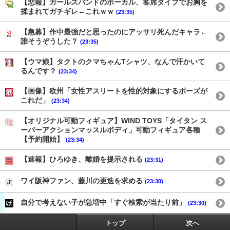
【悲報】ガールズバンドのボーカル、客席ダイブでお胸を
揉まれてガチギレ←これｗｗ
(23:35)
【急募】作中最強だと思ったのにアッサリ死んだキャラ←
誰そうぞうした？
(23:35)
【ウマ娘】タクトのクマちゃんTシャツ、なんで汗かいて
るんです？
(23:34)
【画像】欧州「女性アスリートを性的対象にするポーズが
これだ」
(23:34)
【オリジナル可動フィギュア】WIND TOYS「タイタン ス
ーパーアクションマッスルボディ」可動フィギュア各種
【予約開始】
(23:34)
【速報】ひろゆき、離婚を提示される
(23:31)
ワイ阪神ファン、藤川の更迭を求める
(23:30)
自分で考えない子が急増中「すぐ検索が当たり前」
(23:30)
トップ
次へ