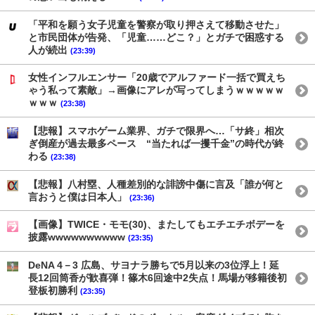
「平和を願う女子児童を警察が取り押さえて移動させた」
と市民団体が告発、「児童……どこ？」とガチで困惑する
人が続出
(23:39)
女性インフルエンサー「20歳でアルファード一括で買えち
ゃう私って素敵」→画像にアレが写ってしまうｗｗｗｗｗ
ｗｗｗ
(23:38)
【悲報】スマホゲーム業界、ガチで限界へ…「サ終」相次
ぎ倒産が過去最多ペース “当たれば一攫千金”の時代が終
わる
(23:38)
【悲報】八村塁、人種差別的な誹謗中傷に言及「誰が何と
言おうと僕は日本人」
(23:36)
【画像】TWICE・モモ(30)、またしてもエチエチボデーを
披露wwwwwwwwww
(23:35)
DeNA 4－3 広島、サヨナラ勝ちで5月以来の3位浮上！延
長12回筒香が歓喜弾！篠木6回途中2失点！馬場が移籍後初
登板初勝利
(23:35)