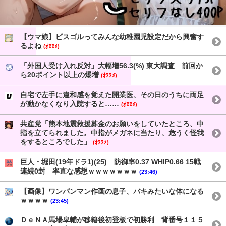
【ウマ娘】ピスゴルってみんな幼稚園児設定だから興奮す
るよね
(ｵﾇﾇﾒ)
「外国人受け入れ反対」大幅増56.3(%) 東大調査 前回か
ら20ポイント以上の爆増
(ｵﾇﾇﾒ)
自宅で左手に違和感を覚えた開業医、その日のうちに両足
が動かなくなり入院すると……
(ｵﾇﾇﾒ)
共産党「熊本地震救援募金のお願いをしていたところ、中
指を立てられました。中指がメガネに当たり、危うく怪我
をするところでした」
(ｵﾇﾇﾒ)
巨人・堀田(19年ドラ1)(25) 防御率0.37 WHIP0.66 15戦
連続0封 率直な感想ｗｗｗｗｗｗｗ
(23:46)
【画像】ワンパンマン作画の息子、バキみたいな体になる
ｗｗｗｗ
(23:45)
ＤｅＮＡ馬場皐輔が移籍後初登板で初勝利 背番号１１５