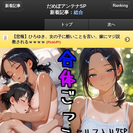
だめぽアンテナSP
Ranking
新着記事
新着記事：
総合
トップ
次へ
【悲報】ひろゆき、女の子に酷いことを言い、嫁にマジ説
教されるｗｗｗｗ
(PickUP!)