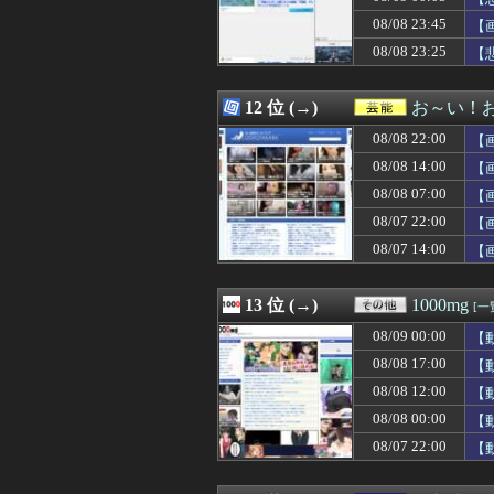
08/09 00:07
【朗報】AKB4
08/08 23:45
08/09 00:07
岸田文雄「日米の
【
08/09 00:07
【徹底議論】漫
08/08 23:25
【
08/09 00:06
ワイの彼女が衝
08/09 00:06
義弟嫁が「ダサい
08/09 00:05
【画像】セクシー
12 位 (→)
お～い！
08/09 00:05
もしも日本全土が
08/08 22:00
【
08/09 00:05
【画像】アスリ
08/09 00:05
【緊急】55歳
08/08 14:00
【
08/09 00:05
【悲報】甲子園
08/08 07:00
【
08/09 00:05
【セ順位】虎兎====
08/07 22:00
08/09 00:05
今日から業務報告
【
08/09 00:05
【画像】原爆資料
08/07 14:00
【
08/09 00:04
【朗報】花澤香菜
08/09 00:03
友人A子に「彼氏
08/09 00:03
【朗報】るろう
13 位 (→)
1000mg
[一
08/09 00:03
【朗報】メンヘ
08/09 00:00
【
08/09 00:03
【朗報】『8番
08/09 00:03
【悲報】瀬戸環奈
08/08 17:00
【
08/09 00:02
ガキ「世界を救
08/08 12:00
【
08/09 00:02
『黄泉のツガイ』
08/08 00:00
【
08/09 00:02
なんでロボット
08/09 00:01
『ヒツジのいら
08/07 22:00
【
08/09 00:01
及川光博さん（5
08/09 00:01
【悲報】”サ終