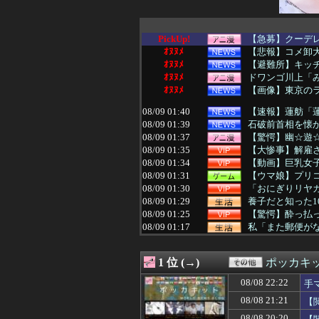
PickUp!
【急募】クーデレ
ｵﾇﾇﾒ
【悲報】コメ卸大
ｵﾇﾇﾒ
【避難所】キッチ
ｵﾇﾇﾒ
ドワンゴ川上「み
ｵﾇﾇﾒ
【画像】東京の
08/09 01:40
【速報】蓮舫「蓮
08/09 01:39
石破前首相を懐か
08/09 01:37
【驚愕】幽☆遊
08/09 01:35
【大惨事】解雇さ
08/09 01:34
【動画】巨乳女
08/09 01:31
【ウマ娘】プリコ
08/09 01:30
「おにぎりリヤカ
08/09 01:29
養子だと知った1
08/09 01:25
【驚愕】酔っ払っ
08/09 01:17
私「また郵便がな
08/09 01:15
婚約者がDQNな
08/09 01:15
ワイの彼女、165
1 位 (→)
ポッカキ
08/09 01:12
【悲報】嵐の活
08/09 01:12
【悲報】 幻影
08/08 22:22
手
08/09 01:10
【画像】妹さん
08/08 21:21
【
08/09 01:09
【剛腕みこち】み
08/09 01:09
新聞さん、ラテ欄
08/08 20:20