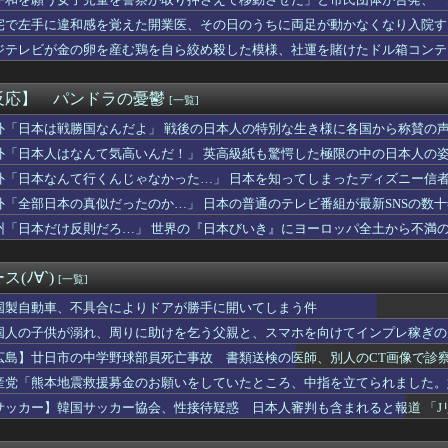
あのメンツのなかでは比較的常識のあるほうなのがデュオだよね
デブでも、ジムに行って筋肉痛にならない
宅で左手に違和感を覚えた開業医、その日のうちに両足が動かなくなり入院す
バッジ、新制度で7割が収益化停止ｗｗｗ
ジテレビが金の卵を産む鶏を自ら絞め殺した模様、社運を賭けたドル箱コンテ
、日本で家を留守にしていたら起きることがこちら・・・」
、壁の裏からカサカサ音がして終わるwwwww
】エガちゃんから没収すべきものといえば？
反応】 パンドラの憂鬱
[一覧]
社、コスプレ軍装を禁止へ
デメリット、意外と少ない
外「日本は戦勝国なんだよ」 戦後の日本人の特別な生き様に各国から称賛の
】葛葉に対強打者がついてるのはこのバグのせいやな
外「日本人はなんて気高いんだ！」 英高級紙も驚愕した極限の中の日本人の
×水戸 水戸内野のGで一矢も垣田と小泉のゴールで柏が白星発進！
外「日本なんて行くんじゃなかった…」 日本を知ってしまったディズニー信
子、指用革命絆創膏を発明し世界大会で受賞ｗｗｗ
中に中指がメガネに当たった？物理的に不可能と大爆笑
外「全部日本の真似だったのか…」 日本の普通のテレビ番組が最新SNSの数
天もなんかいよいよって感じしてきたなー
州「日本だけ反則だろ…」 世界の『日本びいき』にヨーロッパ全土から不満
はあくまでチョロいでエッチしたいキャラ【画像】
ズ】ワイルズとワンピースどっちがワイルズか決めようぜ🫵🤣
スプレ治療❤
(ﾉ∀`)
[一覧]
太郎八段が伊藤匠二冠に勝利し準決勝進出 伊藤匠二冠はJT杯出場...
ロ男性「彼女作るために全力で痩せてムキムキマッチョになるぞ！」...
国製自動車、不具合によりドアが勝手に開いてしまう件
あと30分だ…もう1回する？」ワイ「あ、いいっす」wwww
国人の子供が溺れ、周りに助けを乞う父親と、スマホを向けてインプレ稼ぎの
第16話 感想：絶体絶命の若様のピンチに駆けつける信濃仮面！
広島】廿日市の中学野球部員死亡事故 書類送検の医師、別人のCT画像で診
は世界でも珍しい、国民による石破辞めるなデモが自然発生した総理...
準優進出目前も「一回希望」で賞典除外
産党「熊本地震救援募金のお願いをしていたところ、中指を立てられました。
周辺の日本EEZ内で調査か、ワイヤのようなもの海中に投入…外務...
サッカー】韓国サッカー協会、性接待疑惑 日本人審判も含まれると報道 「J
精製油3万トンがロシア行き…異例の取引 ロイター報道
妹、女子大に進学するもデキ婚して中退へｗｗｗｗ妹の末路が…ヤバ...