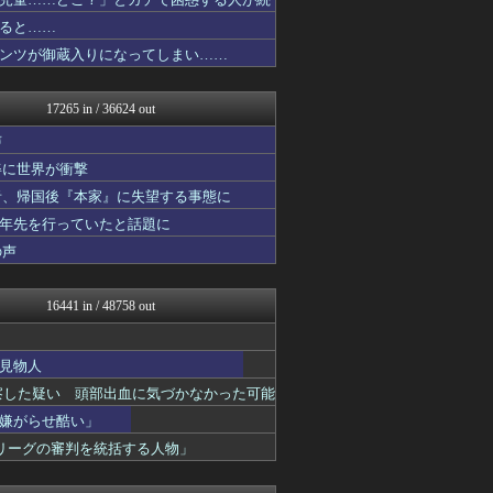
ガンダムブログ（情報戦仕様...
ダイエット速報＠2ちゃんね...
ると……
なんJ PRIDE
ンツが御蔵入りになってしまい……
コリアル
キニ速
ルフレch. - ファイア...
17265 in / 36624 out
ラビット速報
あらまめ2ch
声
Vtuberまとめるよ～ん
姿に世界が衝撃
WorldFootball...
者、帰国後『本家』に失望する事態に
GOSSIP速報
モッコスヌ〜ン
十年先を行っていたと話題に
まどドラまとめ速報 魔法少...
の声
漫画まとめ速報
モンハンまとめ速報【モンハ...
ニュー速VIPブログ(`･...
16441 in / 48758 out
将棋まとめた@２ｃｈ
わんこーる速報！
バズッター速報
見物人
アニメつぶやき速報‼︎
察した疑い 頭部出血に気づかなかった可能
まとめたニュース
やみ速@なんJ西武まとめ
嫌がらせ酷い」
軍事・ミリタリー速報☆彡
リーグの審判を統括する人物」
キムチ速報
デジタルニューススレッド