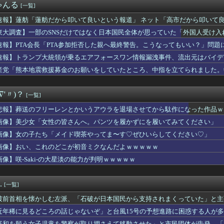
ゃんる
[一覧]
井寺 眞…国際移籍はFIFA規定で出来ないから高校卒業したらド...
茎グラグラ… 「気持ち悪いネット広告」への苦情が急増 [8/...
速報】蓮舫「蓮舫だから叩いて良いという報道」 ネット「高市だから叩いて
良きギャル、現るｗｗｗｗｗｗｗｗｗｗｗｗ 【Pickup08...
東大調査】一部のSNSだけではなく日本国民全体が思っていた「外国人受け入れ反対
を壊してしまい申し訳ない」 間男の婚約者「私は結婚する前でした...
f特集！見てるだけでビリビリくるやつｗｗｗｗ
速報】PTA会長「PTA参加拒否した親へ最終警告。こうなってもいい？」問題
刺し食べた医師、全身麻痺へ…「死んだほうが良かったと思っていた」
速報】トランプ大統領が乗るエアフォースワン情報漏洩事件、流出元はバイデ
グローブで見せた好フィールディングにMLBファン騒然！←「目を...
消す」
産党「熊本地震救援募金のお願いをしていたところ、中指を立てられました。
、暴力団に対する声明を発表
ころでした」
戸柱の金剛力士バッテリーが躍動！相川監督「伊勢が満塁の場面でし...
さん、甲子園で盛大にやらかす
∇'〃)？
[一覧]
の新作グッズ、小松の顔が別人になってしまうｗｗｗｗ
田春奈アナの巨乳が垂れ始めてしまう
悲報】葬送のフリーレンとかいうアウラを退場させてから駄作になった作品ｗ
さん、乳を出さないと息苦しいｗｗｗwｗｗｗｗｗｗｗｗ❤
画像】美少女「女性の皆さんへ。パンツを履かずにを履いてみてください」
メイドインアビスまじか、カリオペすげえな
さん2人組をクビにしてええんか？
画像】女の子たち「メイド喫茶やってま〜す♡ぜひいらしてください♡」
ころの話じゃないぞ」と台風15号の予想進路に困惑する人が多数、...
画像】おい、これのどこが初音ミクなんだよｗｗｗｗｗ
ョウ ～ひまわりのサーカス団～』6話感想 本当のサーカスとは…
画像】咲-Saki-の大星淡の能力が判明ｗｗｗｗｗ
多額の寄付していた。知人「誰にも知られなくてもいい、と公表して...
依存症、もう限界ｗｗ⇒！！
ーン」←思い浮かべたもの
.
[一覧]
手の若君、2期放映中なのに全く話題にならない
インって結局どれなの？
破前首相を懐かしむ左派、「石破が日本国民から支持されまくっていた」と主
いパンツを履いたOLさん、露出してフェロモンを垂れ流しｗｗｗｗ...
近年稀に見るどころの話じゃないぞ」と台風15号の予想進路に困惑する人が
ク、原付、電車、バスの利用を禁止され15年物のママチャリで毎日...
……
平和を願う女子児童を警察が取り押さえて移動させた」と市民団体が告発、「