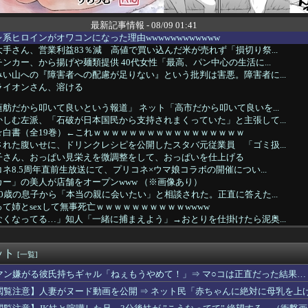
最新記事情報 - 08/09 01:41
系ヒロインがオワコンになった理由wwwwwwwwwwww
手さん、営業利益83％減 高値で買い込んだ米が売れず「損切り祭...
ンカー、から揚げや麺類提供 40代女性「最高、パン中心の生活に...
い山への『障害者への配慮が足りない』という批判は害悪。障害者に...
ライオンさん、溶ける
舫だから叩いて良いという報道」 ネット「高市だから叩いて良いを...
しむ左派、「石破が日本国民から支持されまくっていた」と主張して...
☆白書（全19巻）←これｗｗｗｗｗｗｗｗｗｗｗｗｗｗｗｗｗ
れた腹いせに、ドリンクレシピを公開したスタバ元従業員 「ゴミ扱...
子さん、おっぱい見栄えを微調整をして、おっぱいを仕上げる
ネ8.5周年直前生放送にて、プリコネ×ウマ娘コラボの開催につい...
ー」の美人が店舗をオープンwww （※画像あり）
0歳の息子から「本当の親に会いたい」と相談された。正直に答えた...
て姉とsexして無事死亡ｗｗｗｗｗｗｗｗｗｗwwww
くなってる…」知人「一緒に捕まえよう」→おとりを仕掛けたら泥奥...
のに学力だけは天才だった。そんな婚約者に対抗心を燃やし続けた私...
cm、貧乳、ボーイッシュなんやが......
ット
動休止の影響か…相葉雅紀のレコメンが9月いっぱいで終了へ
[一覧]
旅団の団長さん、激太りすると全てが台無しになる
マン嫌がる彼氏持ちギャル「ねぇもうやめて！」⇒ マ○コは正直だった結果…
、ブラジャーだけでくつろいでしまうｗｗｗwｗｗｗｗｗｗｗｗ❤
閲覧注意】人妻がヌード動画を公開 ⇒ ネット民「赤ちゃんに絶対に母乳を上
こに勝たないと出られない部屋！？百鬼あやめとの爆笑タイマン勝負...
の野球中継に壮大な縦読みを仕込んでしまうwwwwwww