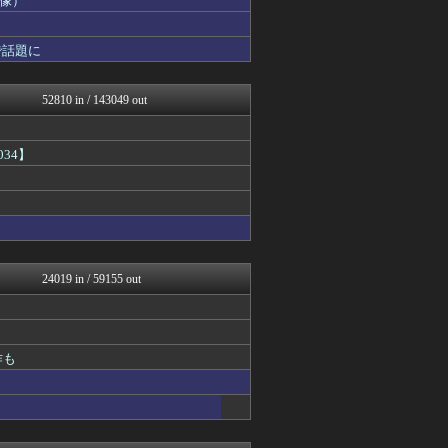
画像）
ウマ娘うまぴょい速報
修羅場ライフ速報
で話題に
女子アナお宝画像速報－5c...
不思議.net - 5ch...
カンダタ速報
52810 in / 143049 out
アニはつ -アニメ発信場-
修羅の華-家庭・生活まとめ
ダイエット速報＠2ちゃんね...
34】
なんJ PRIDE
日刊やきう速報
デジタルニューススレッド
キニ速
かぞくちゃんねる
アルファルファモザイク＠ネ...
哲学ニュースnwk
24019 in / 59155 out
Vtuberまとめるよ～ん
みそパンNEWS
コンテンツ・声優 | ラブ...
ゲーム実況者速報＠YouT...
ポーランドボール 翻訳
作も
VIPPER速報
ほんわかMkⅡ
常識的に考えた
坂道情報通～乃木坂46まと...
もきゅ速(*´ω`*)人(...