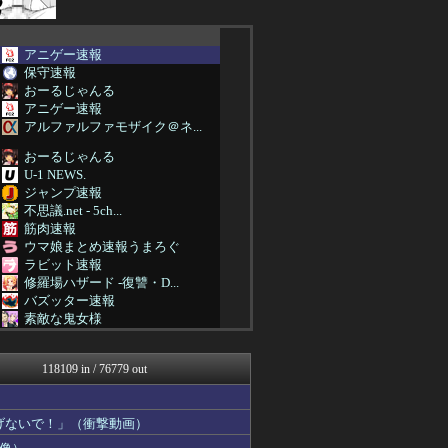
アニゲー速報
保守速報
おーるじゃんる
アニゲー速報
アルファルファモザイク＠ネ...
おーるじゃんる
U-1 NEWS.
ジャンプ速報
不思議.net - 5ch...
筋肉速報
ウマ娘まとめ速報うまろぐ
ラビット速報
修羅場ハザード -復讐・D...
バズッター速報
素敵な鬼女様
鬼女の宅配便 - 修羅場・...
まとめCUP
118109 in / 76779 out
NEWSまとめもりー｜2c...
ゴールデンタイムズ
なんJミュージアム
げないで！」（衝撃動画）
トレンドの通り道
ぶる速-VIP