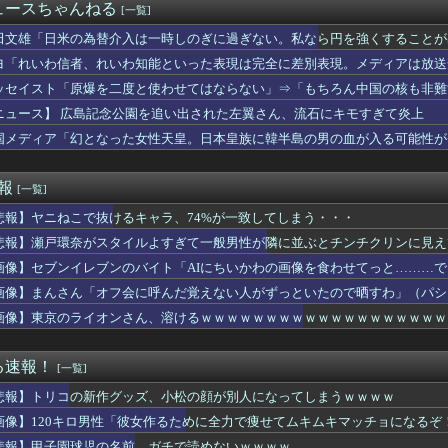
のプリケツ、レベチｗｗｗ
ュースちゃんねる
[一覧]
いろんな国を回ってたｗ【乃木坂46】
のスイカ、あまりにも薄過ぎるｗｗｗｗｗ
田文雄「日米の為替介入は一時しのぎに過ぎない。私なら円を強くすることが
コ」新作グッズ、小松の顔が別人すぎて炎上ｗｗｗｗｗｗｗｗｗｗｗ
ヨ「れいわ信者、れいわ知能といった表現は完全に差別表現。メディアは放送
水球選手、お尻丸出しでも気にしない
ッセイスト「原爆を二度と使わせてはならない」⇒「もちろん中国の核も非難
去ったわね
0cmの新人グラドル、衝撃の限界露出wwwwwww三園響子、...
ニュース】 広島記念公園を追い出された左翼さん、流石にキモすぎて炎上
ンにイケメン棋士が6名登場⁉
国メディア「幻となった女性天皇。日本皇族に韓半島の男の血が入る可能性が
受け入れ反対｣が大幅増加 若い世代で増加幅が大きく｢日本社会に...
が作る弁当が『戦後』すぎて萎える【画像あり】
王者の久保優太、『電撃発表』キタァアアアアアーーーーーー！！
速報
[一覧]
エンサーさん、アンチから理不尽な要求をされる
悲報】ヤニねこで抜けるキャラ、74%が一致してしまう・・・
AKB48、新曲MVが800万回突破で破竹の勢い「いい波が来...
校球児にキレられてしまうwwwwwwwwwwwwwwwwww
悲報】瀬戸環奈がスタイルよすぎて一般男性が隣に並ぶとチンチクリンに見え
のローカル地下アイドル、流石に厳しいwwwwww
画像】セブンイレブンのバイト「AIにちいかわの画像を食わせてっと………
ー女優・涼森れむ、パンティ脱ぎかけのナマ乳がHすぎる
「私ほんのちょっと墨入ってるけど、気にしないでね❤」ﾊﾟｼｬ
画像】まんさん「オフ会に呼んだ覚えない人がずっといたので晒すわ」（パシ
、サクラ、織姫、ナルトの嫁候補たちがビチャビチャの論争ｗｗｗｗ
画像】東京のライオンさん、溶けるｗｗｗｗｗｗｗｗｗｗｗｗｗｗｗｗｗｗｗ
のSNSだけではなく日本国民全体が思っていた「外国人受け入れ反...
歌姫ランキングできちゃｗｗｗｗｗｗ
0年目で年収400万円のワイ、転職するか迷う
る速報！
[一覧]
スニーカー、パンティーを履いた靴とか馬鹿にされる
悲報】トリコの新作グッズ、小松の顔が別人になってしまうｗｗｗｗ
リスマスプレゼントが育毛剤だった。フサフサでピチピチの30歳だ...
tch2版初心者さん、いきなりジャンポ購入を検討。理由を聞く...
画像】120キロ男性「彼女作るために全力で痩せてムキムキマッチョになるぞ
】獺ヶ口笑保人四段が柵木幹太五段に勝利 柵木五段の連勝は15で...
悲報】甲子園球児の名前、ガチで読めないｗｗｗｗ