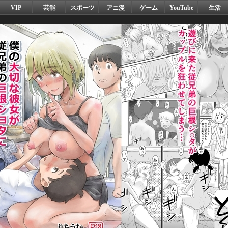
VIP
芸能
スポーツ
アニ漫
ゲーム
YouTube
生活