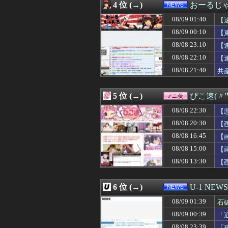
4 位 (→)
おーるじ
08/09 00:56
【朗報】天才、三
08/09 00:55
角栓ニュルッ、歯
08/09 01:40
【
08/09 00:50
【画像】渋谷に古き
08/09 00:10
【
08/09 00:50
俺「あなたの幸せ
08/08 23:10
08/09 00:50
【画像】感電gi
【
08/09 00:49
【九州名物】鶏
08/08 22:10
【
08/09 00:48
佐々木朗希が巨大
り
08/08 21:40
共
08/09 00:46
広島東洋カープ
と
08/09 00:45
DeNA、伊勢・
08/09 00:45
【悲報】女審判
5 位 (→)
ぴこ速(〃'
08/09 00:45
【悲報】トリコ
08/09 00:42
【画像】NHK浅
08/08 22:30
【
08/09 00:40
【画像】爆乳女
08/08 20:30
【
08/09 00:39
【ホロライブ】
08/08 16:45
08/09 00:39
派遣の新人おっ
【
08/09 00:39
「近年稀に見るど
08/08 15:00
【
08/09 00:36
『グロウアップシ
08/08 13:30
【
08/09 00:35
中居正広、熊本に
08/09 00:35
【緊急】性行為
08/09 00:35
「FF10の名シ
6 位 (→)
U-1 NEWS
08/09 00:34
【悲報】逃げ上
08/09 00:34
美味しいプロテ
08/09 01:39
石
08/09 00:33
【ｼｺ画像】エ口
08/09 00:39
「
08/09 00:33
嫁に自動車、バイ
ど
08/08 23:39
「