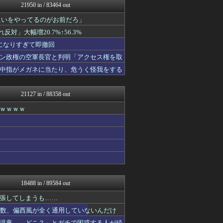
21950 in / 83464 out
【サッカー まとめ】サカラ...
国難にあってもの申す！！
良いをやってるのがお前だろ」
アルファルファモザイク＠ネ...
」大幅増20.7%↑56.3%
オーバージョイド！
GOSSIP速報
になりすぎて即撤回
働くモノニュース : 人生...
ン政権の空軍長官と判明「アクセス権を取
海外の反応スポーツ
中指がメガネに当たり、危うく怪我をする
なんJ PRIDE
ベイスターズNEWS
もみあげチャ～シュ～
21127 in / 88358 out
わんこーる速報！
アナ速‐女子アナ画像速報
ｗｗｗｗ
なんJミュージアム
ホロ速
ふぇー速
U-1 NEWS.
ああ言えばForYou
スコールちゃんねる｜２ちゃ...
不思議.net - 5ch...
げぇ速
18488 in / 89584 out
おたくみくす 声優まとめ
筋肉速報
張してしまうも……
えっ!?またここのサイト?
多数、偏西風が全く通用していないんだけ
はーとログ
児童……どこ？」とガチで困惑する人が続