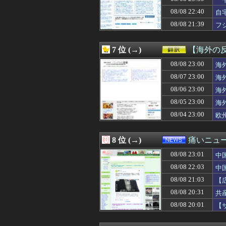
08/09 00:32
【ガンダムＷ】
出
08/09 00:32
【悲報】ワイが
08/08 22:40
自
08/09 00:31
【訃報】Xの青
08/08 21:39
フ
08/09 00:31
韓国人「数日間
08/09 00:30
【悲報】ワイの家
08/09 00:30
【FE風花雪月
7 位 (→)
【海外の
08/09 00:30
【悲報】靖国神
08/09 00:30
08/08 23:00
左ハンドル車の
海
08/09 00:30
【にじ甲2026
08/07 23:00
海
08/09 00:30
◆Ｊ１◆1節 柏
08/06 23:00
海
08/09 00:30
【朗報】小4女
08/09 00:30
【共産党】募金
08/05 23:00
海
08/09 00:29
【まどマギ】廻
08/04 23:00
欧
08/09 00:29
【募】カナン様
08/09 00:27
【モンハンワイル
08/09 00:27
………………コ
8 位 (→)
痛いニュース
08/09 00:26
【JT杯】斎藤慎
08/08 23:01
08/09 00:25
【画像】120キ
中
08/09 00:25
【驚愕】風俗嬢「
08/08 22:03
中
08/09 00:24
逃げ上手の若君 
08/08 21:03
【
08/09 00:24
パさん「石破さん
性
08/09 00:23
野田昇吾、初の
08/08 20:31
共
08/09 00:20
韓国調査船が竹島
08/08 20:01
【
08/09 00:20
韓国で船積みの
08/09 00:20
【衝撃】美少女の