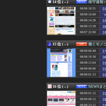
08/09 00:01
14 位 (→)
『ウルトラマンテ
保守速報
08/09 00:01
【ウマ娘】ウマ娘
08/08 18:51
【
08/09 00:01
Amazonがで
08/09 00:01
08/08 16:00
【ウマ娘】コミケ
「
08/09 00:00
【にじさんじ】
08/08 14:28
【
08/09 00:00
【悲報】EA、Bi
08/08 13:39
【
08/09 00:00
お前らが思う「
08/09 00:00
【動画】DJI N
08/07 22:00
【
08/09 00:00
#韓国記事翻訳 
08/09 00:00
「日本で働く意欲
15 位 (→)
働くモノニ
08/09 00:49
【
08/08 19:38
【
08/08 13:04
【
08/08 08:00
【
08/08 01:13
【
16 位 (→)
NEWSま
08/09 01:12
【
08/09 00:12
【
08/08 23:12
【