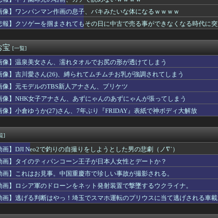
8にまたしても新たなコラボ案件がくる模様！🍨🍦
為替介入は一時しのぎに過ぎない。私なら円を強くすることが出来る...
画像】ワンパンマン作画の息子、バキみたいな体になるｗｗｗｗ
画史上「最大のやらかし展開」って結局なんだと思う？
悲報】クソゲーを掴まされてもその日に中古で売る事ができなくなる時代に突
撃の事実を開示してきた
」と義弟の服を勝手に捨てた。そして新しい服は義弟の小遣いで自分...
女優の瀬戸環奈さん、パチ屋イベントで予想外の展開になってしまう...
お宝
[一覧]
RPG化したらを考えるスレ
画像】温泉美女さん、濡れタオルでお尻の形が透けてしまう
ート、運動の30分前にオナニーした結果→！！！
のジジイだがとんでもないことになった・・・・・・
画像】吉川愛さん(26)、縛られてムチムチお乳が強調されてしまう
球児の名前、ガチで読めないｗｗｗｗ
画像】元モデルのTBS新人アナさん、プリケツ
=//===‐星=燕==竜=‐鯉 【8/8】
書の「庶務」っていう大項目が急に廃止されたんだけど意味不明すぎ...
画像】NHK女子アナさん、あずにゃんのあずにゃんが張ってしまう
館でPTSDになる子供が増加。記憶の継承が危ぶまれる事態に
画像】小倉ゆうか(27)さん、7年ぶり『FRIDAY』表紙で神ボディ大解放
(37)、まだ誰のものでもない……
は既婚者では」と忠告したら「しょぼい男と付き合ってるから嫉妬」...
に剣心の志々雄様「十本刀を半分に減らす」←もしこうなったらｗｗｗ
覧]
ラ女の子、可愛すぎると話題にｗｗｗｗｗｗｗｗｗｗｗ
動画】DJI Neo2で釣りの自撮りをしようとした男の悲劇（ノ∇`）
出口』金ローで地上波初放送ｗｗｗｗｗｗｗｗｗｗｗｗｗ
がスタイルよすぎて一般男性が隣に並ぶとチンチクリンに見えてしま...
動画】タイのティパンコーン王子が日本人女性とデートか？
います」←飽きた。おっさんにしろ
動画】これはお見事。中国重慶市で珍しい事故が撮影される。
18話感想 怖い方が来ちゃった…
動画】ロシア軍のドローンをネット発射装置で撃墜するウクライナ。
アニメの主人公って親父が作ったロボに乗ることが多いの？
ない枕』←持ってるやつちょっとこい
動画】逃げる判断はやっ！埼玉でスマホ運転のプリウスに当て逃げされる車載
6）結婚
”相次ぐスマホゲーム、倒産も急増 過去最多ペースで推移