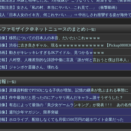
閲覧注意】JK妹と喧嘩した兄、3分後妹が ”こうなってて” 絶望する…（衝撃
参加のシャーガーカップ最終結果
閲覧注意】女さん「私の村、本当にヤバい…これ見て…」（衝撃動画）
豚汁を嫁が勝手に外へ出した。家族全員で何度注意しても、次の冬に...
ングアプリでこんなギャルが来たらどうする？
国人「日本人女のイキ方、何これヤバい…」⇒ 中出しされ痙攣する姿が海外
Tuberさん、美化フィルターが外れてぶっコ抜けｗｗｗｗｗｗ...
20万円以上のPCを買います」←これ
ルファモザイク＠ネットニュースのまとめ
[一覧]
ース海賊団にジンベエはいらない、理由は魚だから。
女が深夜まで仕事するとうになった。毎週土日を空けても月に数回し...
画像】移民についての日本人の本音、だいたいこれｗｗｗｗ
体重を10kg増やすには？
画像】渋谷に古き良きギャル、現るｗｗｗｗｗｗｗｗｗｗｗｗ 【Pickup080830
斗、クリスタルパレスと契約合意
大谷走塁ミス
動画】動きがキレッキレすぎるJKアイドル、見つかるｗｗｗｗ
「ウマ娘」コラボ決定！！！！
悲報】八村塁、人種差別的な誹謗中傷に言及「誰が何と言おうと僕は日本人」
00万儲けたわ このままなら仕事辞めれるかも」→２ヶ月後...
悲報】ジャンポケ斎藤さん、壊れる
にそう。夫はお猫様だから、日に日にやつれていく子猫を見て狼狽し...
ついての日本人の本音、だいたいこれｗｗｗｗ
た瞬間吹いた画像を貼っていくスレｗｗｗｗ
速報
[一覧]
】ところで野球って魔法使うのOKなんやっけ？
資産260兆円が狙われている！ 「被害者の8割がだまされた認識...
画像】原爆資料館でPTSDになる子供が増加。記憶の継承が危ぶまれる事態に
】降幡愛さんがドッキリGPに出演！！！！
急募】作中最強だと思ったのにアッサリ死んだキャラ←誰そうぞうした？
のアイドルVチューバーが可愛いｗｗｗｗｗｗｗｗｗｗ
リシャ】古代からのライバル関係【ポーランドボール】
画像】有志によって最強の「美少女ゲームランキング」が発表！!！ あの名
で抜けるキャラ、74%が一致してしまう・・・
画像】週刊少年マガジン、限界突破
ーン】隣でクチャクチャゴクゴクやられて頭にきてぶん殴ったらスタ...
朗報】ホロライブ、配信しなくても月収1500万円の超ホワイト企業だった
ント壊れた”恐喝か 実際は装着なし 55歳男逮捕「100件...
ジャージｷﾀ━(ﾟ∀ﾟ)━!【乃木坂46】
子グラドル、ドスケベDVDで限界ギリギリ露出wwwwww辰巳...