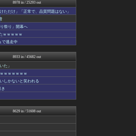
へんそく！
8978 in / 25293 out
うまぴょいチャンネル -ウ...
けただけ」「正常で、品質問題はない」
PCパーツまとめ
ウマ娘まとめ速報うまろぐ
増
Vtuberまとめるよ～ん
切り祭り」開幕へ
Y速報
たｗｗｗｗｗ
ゆるゲーマー遅報
1000mg
ュで逃走中
日本と韓国は敵か？味方か？...
常識的に考えた
8933 in / 45682 out
いた」
ｗｗｗｗｗｗｗ
いしかないと笑われる
引き
8629 in / 51608 out
！