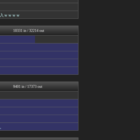
ROMれ！ペンギン(AKB...
あじあニュースちゃんねる
哲学ニュースnwk
入ｗｗｗｗ
ふぇー速
修羅場ライフ速報
女子アナお宝画像速報－5c...
10331 in / 32214 out
大艦巨砲主義！
不思議.net - 5ch...
今日速2ch
わんこーる速報！
ツバメ速報＠ヤクルトスワロ...
子育てちゃんねる
アニゲー速報
おたくみくす 声優まとめ
修羅の華-家庭・生活まとめ
アニはつ -アニメ発信場-
9401 in / 17373 out
まにゅそく 2chまとめニ...
watch＠２ちゃんねる
Zチャンネル＠VIP
mutyunのゲーム+αブ...
ああ言えばForYou
GUNDAM.LOG｜ガン...
凹凸ちゃんねる 発達障害・...
。
なんJ PRIDE
汎用型自作PCまとめ