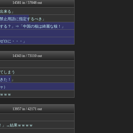
じわ速 芸能ニュースまとめ
14581 in / 57048 out
坂道情報通～乃木坂46まと...
出来る」
NEWSぽけまとめーる
なんJ PRIDE
禁止用語に指定するべき」
アナ速‐女子アナ画像速報
する？」⇒「中国の核は綺麗な核！」
育児板拾い読み
もきゅ速(*´ω`*)人(...
将棋まとめた@２ｃｈ
ゼロに・・・」
理想ちゃんねる
浮気ちゃんねる
NEWSまとめもりー｜2c...
14343 in / 73110 out
ゴールデンタイムズ
AKB48タイムズ（AKB...
フィルダースチョイス
てしまう
mashlife通信
できた！」
まとめ芸能＠美女画像まとめ...
なんJミュージアム
ャ）
GOSSIP速報
ｗｗｗ
おーるじゃんる
トレンドの通り道
ぶる速-VIP
13957 in / 42171 out
コノユビニュース｜みんなの...
おうち速報
馬鳥速報
！」→結果ｗｗｗｗ
将棋まとめた@２ｃｈ