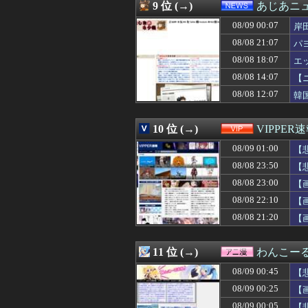
08/09 00:19
【動画】金髪JK
9 位 (→)
あじあニ
08/09 00:19
岡本姫奈ちゃん、
08/09 00:07
08/09 00:18
【衝撃】ケニア
岸
08/09 00:16
【悲報】「トリ
08/08 21:07
パ
08/09 00:16
【動画】外国の
08/08 18:07
エ
08/09 00:15
真夏のピークが
08/09 00:14
【画像】バスト10
08/08 14:07
【
08/09 00:13
【S6】女性セブ
08/08 12:07
韓
08/09 00:13
日本人､｢外国人
08/09 00:12
昭和生まれの嫁
08/09 00:12
【驚愕】元K1
10 位 (→)
VIPPER
08/09 00:12
大食いインフル
08/09 01:00
【
08/09 00:12
【ヤフーニュース】
08/09 00:11
【悲報】女球審、高
08/08 23:50
【
08/09 00:11
【画像】加工なし
08/08 23:00
【
08/09 00:10
【画像】セクシ
08/09 00:10
08/08 22:10
【画像】ソープ嬢
【
08/09 00:10
【悲報】ヒナタ
08/08 21:20
【
08/09 00:10
【東大調査】一部
08/09 00:09
ホロライブ最強
08/09 00:09
【朗報】SES1
11 位 (→)
わんこー
08/09 00:09
【悲報】ワイの
08/09 00:45
【
08/09 00:09
嫁からもらったク
08/09 00:07
【FF14】Swi
08/09 00:25
【
08/09 00:07
【順位戦C級2組
08/09 00:05
【