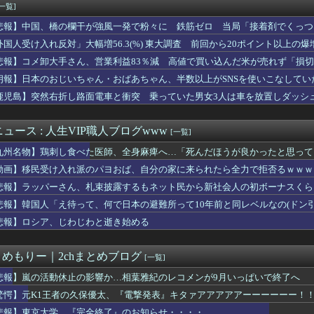
オ』しまじろうコラボ＆第6話「プッチーのお引っ越し」感想・実況...
[一覧]
バストTOP20
悲報】中国、橋の欄干が強風一発で粉々に 鉄筋ゼロ 当局「接着剤でくっつ
きる前って通販どうやってたの
で配布予定だった非公式グッズ「オグリキャップタマモクロスアクリ...
外国人受け入れ反対」大幅増56.3(%) 東大調査 前回から20ポイント以上の爆
ソフィ「８８８✨ ぞろ目ってなんか嬉しくなるよね！！」
悲報】コメ卸大手さん、営業利益83％減 高値で買い込んだ米が売れず「損
oWareを閉鎖か？
朗報】日本のおじいちゃん・おばあちゃん、半数以上がSNSを使いこなしてい
バカゲー」って何？
eo2で釣りの自撮りをしようとした男の悲劇（ノ∇`）
鹿児島】突然右折し路面電車と衝突 乗っていた男女3人は車を放置しダッシ
『アジア最強の韓国サッカー、審判への性接待がバレまくる！』、『...
なくなる」 外国人、自活できても新要件「届かない」…永住許可厳...
ュース : 人生VIP職人ブログwww
[一覧]
九州名物】鶏刺し食べた医師、全身麻痺へ…「死んだほうが良かったと思って
動画】移民受け入れ派のパヨおば、自分の家に来られたら全力で拒否るｗｗｗ
悲報】ラッパーさん、札束披露するもネット民から新社会人の初ボーナスくら
悲報】韓国人「え待って、何で日本の避難所って10年前と同レベルなの(ドン
悲報】ロシア、じわじわと逝き始める
とめもりー｜2chまとめブログ
[一覧]
悲報】嵐の活動休止の影響か…相葉雅紀のレコメンが9月いっぱいで終了へ
驚愕】元K1王者の久保優太、『電撃発表』キタァアアアアアーーーーーー！
悲報】東京大学、『完全終了』のお知らせ・・・・