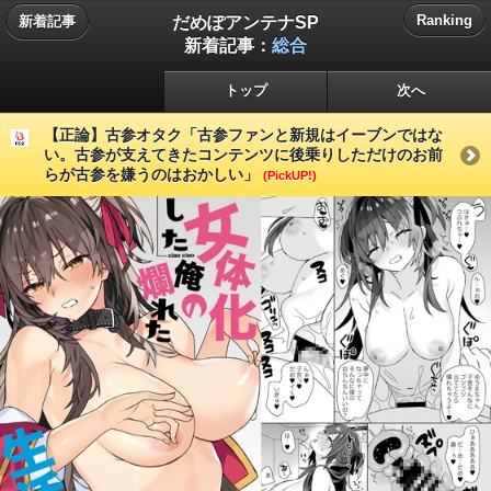
だめぽアンテナSP
Ranking
新着記事
新着記事：
総合
トップ
次へ
【正論】古参オタク「古参ファンと新規はイーブンではな
い。古参が支えてきたコンテンツに後乗りしただけのお前
らが古参を嫌うのはおかしい」
(PickUP!)