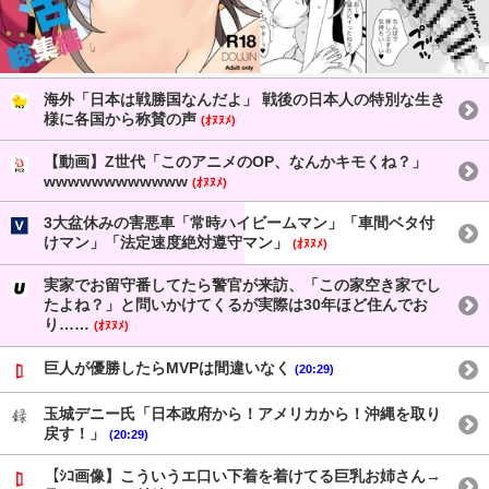
海外「日本は戦勝国なんだよ」 戦後の日本人の特別な生き
様に各国から称賛の声
(ｵﾇﾇﾒ)
【動画】Z世代「このアニメのOP、なんかキモくね？」
wwwwwwwwwwww
(ｵﾇﾇﾒ)
3大盆休みの害悪車「常時ハイビームマン」「車間ベタ付
けマン」「法定速度絶対遵守マン」
(ｵﾇﾇﾒ)
実家でお留守番してたら警官が来訪、「この家空き家でし
たよね？」と問いかけてくるが実際は30年ほど住んでお
り……
(ｵﾇﾇﾒ)
巨人が優勝したらMVPは間違いなく
(20:29)
玉城デニー氏「日本政府から！アメリカから！沖縄を取り
戻す！」
(20:29)
【ｼｺ画像】こういうエ口い下着を着けてる巨乳お姉さん→