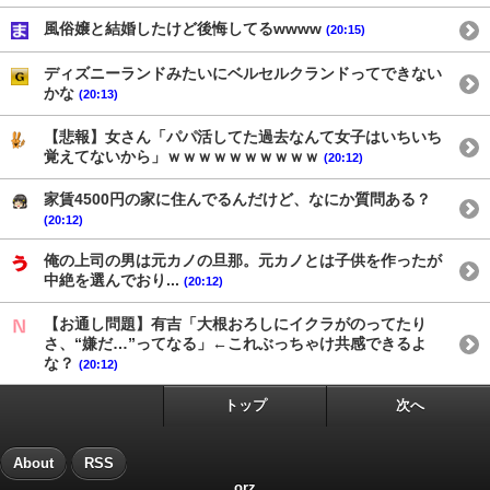
風俗嬢と結婚したけど後悔してるwwww
(20:15)
ディズニーランドみたいにベルセルクランドってできない
かな
(20:13)
【悲報】女さん「パパ活してた過去なんて女子はいちいち
覚えてないから」ｗｗｗｗｗｗｗｗｗｗ
(20:12)
家賃4500円の家に住んでるんだけど、なにか質問ある？
(20:12)
俺の上司の男は元カノの旦那。元カノとは子供を作ったが
中絶を選んでおり...
(20:12)
【お通し問題】有吉「大根おろしにイクラがのってたり
さ、“嫌だ…”ってなる」←これぶっちゃけ共感できるよ
な？
(20:12)
トップ
次へ
About
RSS
orz