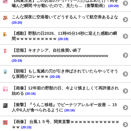
【閲覧注意】このお店のデリバリーだけは止めとけ！肉を
噛んだ瞬間 中が動いたので、見たら…（衝撃動画）
(20:20)
こんな深夜に空港着いてどうするん？って航空券あるよな
(20:20)
【感動】野獣の日2026、11時45分14秒に迎えた感動の瞬
間ｗｗｗｗｗｗｗｗｗｗ
(20:19)
【悲報】キオクシア、自社株買い終了
wwwwwwwwwwwwwwwwwwwwwwwwwwwwww
(20:19)
【朗報】もし鬼滅の刃が引き伸ばされていたらやってそう
な展開がコレｗｗｗ
(20:18)
【画像】12年前の野獣の日、今より慎ましくて再評価され
始める
(20:16)
【衝撃】『うんこ移植』でピーナツアレルギー改善 → 15
人中6人が食べられるように
(20:16)
【画像】 台風１５号、関東直撃ｗｗｗｗｗｗｗｗｗｗｗｗ
ｗｗ
(20:15)