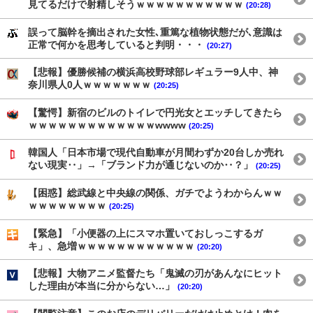
見てるだけで射精しそうｗｗｗｗｗｗｗｗｗｗｗ
(20:28)
誤って脳幹を摘出された女性､重篤な植物状態だが､意識は
正常で何かを思考していると判明・・・
(20:27)
【悲報】優勝候補の横浜高校野球部レギュラー9人中、神
奈川県人0人ｗｗｗｗｗｗｗ
(20:25)
【驚愕】新宿のビルのトイレで円光女とエッチしてきたら
ｗｗｗｗｗｗｗｗｗｗｗｗｗwwww
(20:25)
韓国人「日本市場で現代自動車が月間わずか20台しか売れ
ない現実‥」→「ブランド力が通じないのか‥？」
(20:25)
【困惑】総武線と中央線の関係、ガチでようわからんｗｗ
ｗｗｗｗｗｗｗｗ
(20:25)
【緊急】「小便器の上にスマホ置いておしっこするガ
キ」、急増ｗｗｗｗｗｗｗｗｗｗｗｗ
(20:20)
【悲報】大物アニメ監督たち「鬼滅の刃があんなにヒット
した理由が本当に分からない…」
(20:20)