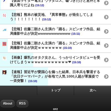
【仮面ライダー電王】ウラタロス、嘘つきだけど意外と常
識人寄りだよね
(15:12)
【悲報】熊本の被災地、『異常事態』が発生してしま
う！！！！！！！！
(15:12)
【悲報】佐藤二朗さん主演の「踊る」スピンオフ作品、結
局撮影中止が決定wwwwwwwwwwww
(15:11)
【悲報】佐藤二朗さん主演の「踊る」スピンオフ作品、結
局撮影中止が決定ｗｗｗｗｗｗｗ
(15:10)
【画像】爆乳のオタク女さん、うっかりインタビューを受
けてしまうｗｗｗwｗｗｗｗｗｗｗｗ❤
(15:10)
【速報】習近平が愛国心を煽った結果、日本兵を撃退する
「抗日テーマパーク」が各地で人気 1000人超が軍服姿で
一斉突撃！
(15:10)
トップ
次へ
About
RSS
orz