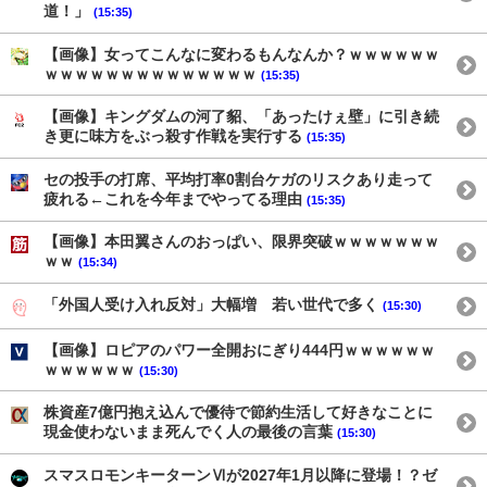
道！」
(15:35)
【画像】女ってこんなに変わるもんなんか？ｗｗｗｗｗｗ
ｗｗｗｗｗｗｗｗｗｗｗｗｗｗ
(15:35)
【画像】キングダムの河了貂、「あったけぇ壁」に引き続
き更に味方をぶっ殺す作戦を実行する
(15:35)
セの投手の打席、平均打率0割台ケガのリスクあり走って
疲れる←これを今年までやってる理由
(15:35)
【画像】本田翼さんのおっぱい、限界突破ｗｗｗｗｗｗｗ
ｗｗ
(15:34)
「外国人受け入れ反対」大幅増 若い世代で多く
(15:30)
【画像】ロピアのパワー全開おにぎり444円ｗｗｗｗｗｗ
ｗｗｗｗｗｗ
(15:30)
株資産7億円抱え込んで優待で節約生活して好きなことに
現金使わないまま死んでく人の最後の言葉
(15:30)
スマスロモンキーターンⅥが2027年1月以降に登場！？ゼ