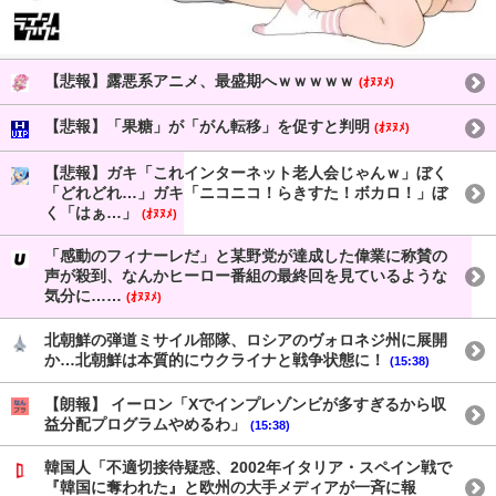
【悲報】露悪系アニメ、最盛期へｗｗｗｗｗ
(ｵﾇﾇﾒ)
【悲報】「果糖」が「がん転移」を促すと判明
(ｵﾇﾇﾒ)
【悲報】ガキ「これインターネット老人会じゃんｗ」ぼく
「どれどれ…」ガキ「ニコニコ！らきすた！ボカロ！」ぼ
く「はぁ…」
(ｵﾇﾇﾒ)
「感動のフィナーレだ」と某野党が達成した偉業に称賛の
声が殺到、なんかヒーロー番組の最終回を見ているような
気分に……
(ｵﾇﾇﾒ)
北朝鮮の弾道ミサイル部隊、ロシアのヴォロネジ州に展開
か…北朝鮮は本質的にウクライナと戦争状態に！
(15:38)
【朗報】 イーロン「Xでインプレゾンビが多すぎるから収
益分配プログラムやめるわ」
(15:38)
韓国人「不適切接待疑惑、2002年イタリア・スペイン戦で
『韓国に奪われた』と欧州の大手メディアが一斉に報