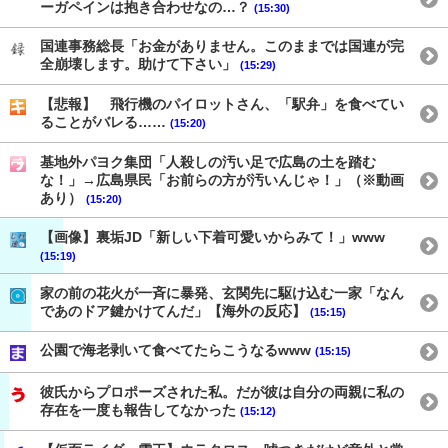
ーガペインは抱き合わせなの…？
(15:30)
国連事務総長「お金がありません。このままでは国連が完
全崩壊します。助けて下さい」
(15:29)
【悲報】 飛行機のパイロットさん、「駅弁」を食べてい
ることがバレる……
(15:20)
基地外パヨク集団「人殺しの汚い足で広島の土を踏む
な！」→広島県民「お前らの方が汚いんじゃ！」（※動画
あり）
(15:20)
【画像】裏垢JD「新しい下着可愛いからみて！」www
(15:19)
家の前の花火が一斉に暴発、玄関先に駆け込む一家「なん
であのドア鍵かけてんだ」【海外の反応】
(15:15)
公園で海老剥いて食べてたらこうなるwww
(15:15)
彼氏からプロポーズされた私。だが彼は自分の両親に私の
存在を一度も報告してなかった
(15:12)