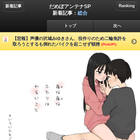
だめぽアンテナSP
Ranking
新着記事
新着記事：
総合
トップ
次へ
【悲報】声優の沢城みゆきさん、役作りのため二輪免許を
取ろうとするも倒れたバイクを起こせず頓挫
(PickUP!)