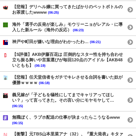
【悲報】デリヘル嬢に買ってきたばかりのペットボトルの
お茶渡したwwww
(06:25)
海外「選手の反発が楽しみ」モウリーニョがレアル・に導
入した新ルール（海外の反応）
(06:23)
神戸や町田が嫌いな理由がわかったわ…
(06:21)
【S評価】AKB伊藤百花は 圧倒的なスター性を持ち合わせ
立ち振る舞いや言葉選びが毎回120点のアイドル【AKB48
いともも】
(06:19)
【悲報】任天堂信者をガチでキレさせる台詞を書いた奴が
優勝ｗｗｗｗ
(06:18)
義兄嫁が「子どもを犠牲にしてまでキャリアってほし
い？」って言ってきた。その言い分にモヤモヤして…
(06:15)
無職ぼく、ラブホ配送の仕事が決まったらこうなるwww
(06:15)
【衝撃】元TBS山本里菜アナ（32）、『重大発表』キタァ