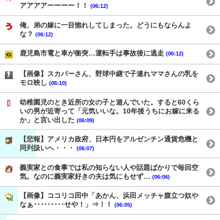
アアアアーーーー！！
(06:12)
俺、弟の嫁に一目惚れしてしまった。どうにもならんよ
な？
(06:12)
鹿児島市電と車が衝突…運転手は事故後に逃走
(06:12)
【画像】スカパーさん、野球中継で子連れママさんの乳を
モロ映し
(06:10)
幼稚園児のとき近所の女の子と遊んでいた。すると60くら
いの男が近寄って「元気いいな。10年後うちにお嫁に来る
か」と言い出した
(06:09)
【悲報】アメリカ政府、日本円をアルゼンチン通貨危機と
同列扱いへ・・・
(06:07)
義実家との食事では私の知らない人や話題ばかりで毎回空
気。なのに義実家好きの夫は気にもせず…
(06:06)
【画像】ココリコ田中「あかん、浜田メッチャ腹立つ奴や
なぁ･････････せや！」⇒！！
(06:05)