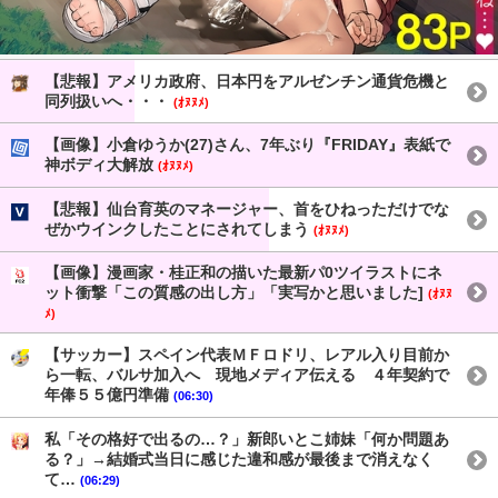
【悲報】アメリカ政府、日本円をアルゼンチン通貨危機と
同列扱いへ・・・
(ｵﾇﾇﾒ)
【画像】小倉ゆうか(27)さん、7年ぶり『FRIDAY』表紙で
神ボディ大解放
(ｵﾇﾇﾒ)
【悲報】仙台育英のマネージャー、首をひねっただけでな
ぜかウインクしたことにされてしまう
(ｵﾇﾇﾒ)
【画像】漫画家・桂正和の描いた最新パ0ツイラストにネ
ット衝撃「この質感の出し方」「実写かと思いました]
(ｵﾇﾇ
ﾒ)
【サッカー】スペイン代表ＭＦロドリ、レアル入り目前か
ら一転、バルサ加入へ 現地メディア伝える ４年契約で
年俸５５億円準備
(06:30)
私「その格好で出るの…？」新郎いとこ姉妹「何か問題あ
る？」→結婚式当日に感じた違和感が最後まで消えなく
て…
(06:29)