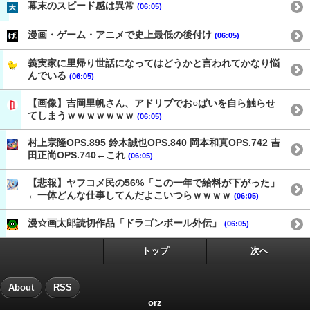
幕末のスピード感は異常
(06:05)
漫画・ゲーム・アニメで史上最低の後付け
(06:05)
義実家に里帰り世話になってはどうかと言われてかなり悩
んでいる
(06:05)
【画像】吉岡里帆さん、アドリブでお○ぱいを自ら触らせ
てしまうｗｗｗｗｗｗｗ
(06:05)
村上宗隆OPS.895 鈴木誠也OPS.840 岡本和真OPS.742 吉
田正尚OPS.740←これ
(06:05)
【悲報】ヤフコメ民の56%「この一年で給料が下がった」
←一体どんな仕事してんだよこいつらｗｗｗｗ
(06:05)
漫☆画太郎読切作品「ドラゴンボール外伝」
(06:05)
トップ
次へ
About
RSS
orz