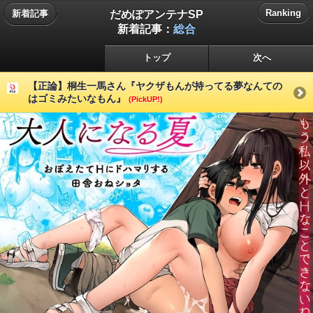
だめぽアンテナSP
Ranking
新着記事
新着記事：
総合
トップ
次へ
【正論】桐生一馬さん『ヤクザもんが持ってる夢なんての
はゴミみたいなもん』
(PickUP!)