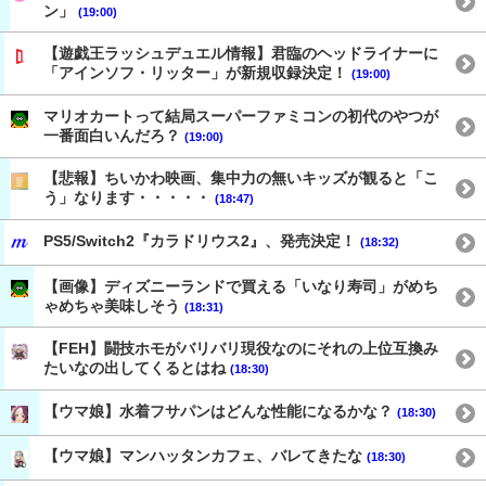
ン」
(19:00)
【遊戯王ラッシュデュエル情報】君臨のヘッドライナーに
「アインソフ・リッター」が新規収録決定！
(19:00)
マリオカートって結局スーパーファミコンの初代のやつが
一番面白いんだろ？
(19:00)
【悲報】ちいかわ映画、集中力の無いキッズが観ると「こ
う」なります・・・・・
(18:47)
PS5/Switch2『カラドリウス2』、発売決定！
(18:32)
【画像】ディズニーランドで買える「いなり寿司」がめち
ゃめちゃ美味しそう
(18:31)
【FEH】闘技ホモがバリバリ現役なのにそれの上位互換み
たいなの出してくるとはね
(18:30)
【ウマ娘】水着フサパンはどんな性能になるかな？
(18:30)
【ウマ娘】マンハッタンカフェ、バレてきたな
(18:30)