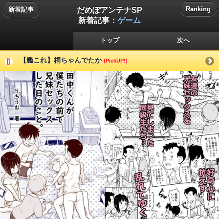
だめぽアンテナSP
Ranking
新着記事
新着記事：
ゲーム
トップ
次へ
【艦これ】桐ちゃんでたか
(PickUP!)