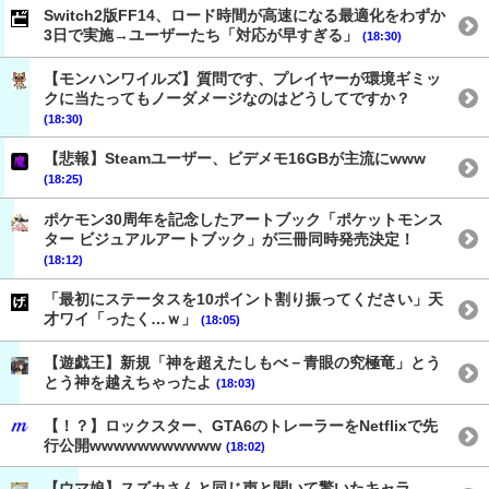
Switch2版FF14、ロード時間が高速になる最適化をわずか
3日で実施→ユーザーたち「対応が早すぎる」
(18:30)
【モンハンワイルズ】質問です、プレイヤーが環境ギミッ
クに当たってもノーダメージなのはどうしてですか？
(18:30)
【悲報】Steamユーザー、ビデメモ16GBが主流にwww
(18:25)
ポケモン30周年を記念したアートブック「ポケットモンス
ター ビジュアルアートブック」が三冊同時発売決定！
(18:12)
「最初にステータスを10ポイント割り振ってください」天
才ワイ「ったく…ｗ」
(18:05)
【遊戯王】新規「神を超えたしもべ－青眼の究極竜」とう
とう神を越えちゃったよ
(18:03)
【！？】ロックスター、GTA6のトレーラーをNetflixで先
行公開wwwwwwwwwww
(18:02)
【ウマ娘】スズカさんと同じ声と聞いて驚いたキャラ