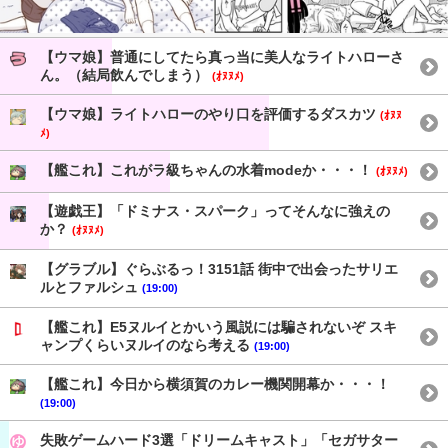
【ウマ娘】普通にしてたら真っ当に美人なライトハローさ
ん。（結局飲んでしまう）
(ｵﾇﾇﾒ)
【ウマ娘】ライトハローのやり口を評価するダスカツ
(ｵﾇﾇ
ﾒ)
【艦これ】これがラ級ちゃんの水着modeか・・・！
(ｵﾇﾇﾒ)
【遊戯王】「ドミナス・スパーク」ってそんなに強えの
か？
(ｵﾇﾇﾒ)
【グラブル】ぐらぶるっ！3151話 街中で出会ったサリエ
ルとファルシュ
(19:00)
【艦これ】E5ヌルイとかいう風説には騙されないぞ スキ
ャンプくらいヌルイのなら考える
(19:00)
【艦これ】今日から横須賀のカレー機関開幕か・・・！
(19:00)
失敗ゲームハード3選「ドリームキャスト」「セガサター