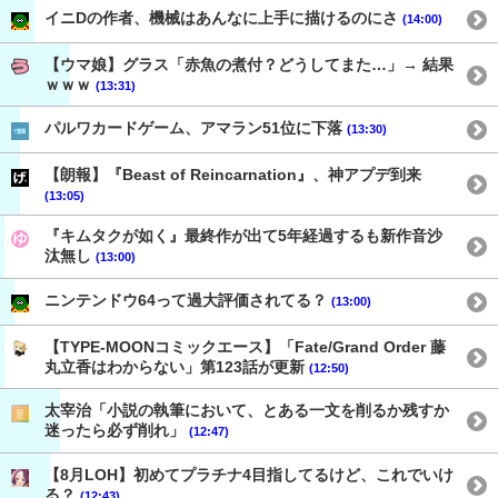
イニDの作者、機械はあんなに上手に描けるのにさ
(14:00)
【ウマ娘】グラス「赤魚の煮付？どうしてまた…」→ 結果
ｗｗｗ
(13:31)
パルワカードゲーム、アマラン51位に下落
(13:30)
【朗報】『Beast of Reincarnation』、神アプデ到来
(13:05)
『キムタクが如く』最終作が出て5年経過するも新作音沙
汰無し
(13:00)
ニンテンドウ64って過大評価されてる？
(13:00)
【TYPE-MOONコミックエース】「Fate/Grand Order 藤
丸立香はわからない」第123話が更新
(12:50)
太宰治「小説の執筆において、とある一文を削るか残すか
迷ったら必ず削れ」
(12:47)
【8月LOH】初めてプラチナ4目指してるけど、これでいけ
る？
(12:43)