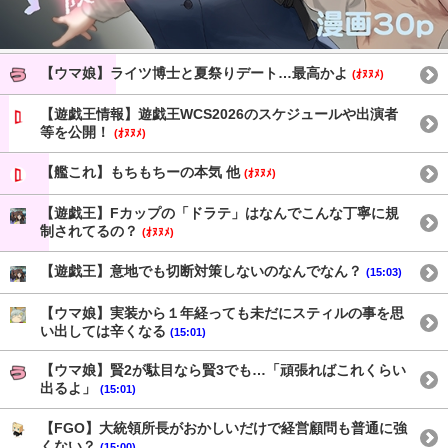
【ウマ娘】ライツ博士と夏祭りデート…最高かよ
(ｵﾇﾇﾒ)
【遊戯王情報】遊戯王WCS2026のスケジュールや出演者
等を公開！
(ｵﾇﾇﾒ)
【艦これ】もちもちーの本気 他
(ｵﾇﾇﾒ)
【遊戯王】Fカップの「ドラテ」はなんでこんな丁寧に規
制されてるの？
(ｵﾇﾇﾒ)
【遊戯王】意地でも切断対策しないのなんでなん？
(15:03)
【ウマ娘】実装から１年経っても未だにスティルの事を思
い出しては辛くなる
(15:01)
【ウマ娘】賢2が駄目なら賢3でも…「頑張ればこれくらい
出るよ」
(15:01)
【FGO】大統領所長がおかしいだけで経営顧問も普通に強
くない？
(15:00)