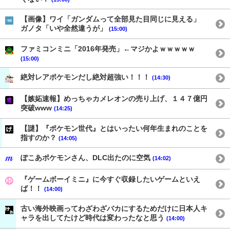
【画像】ワイ「ガンダムって全部見た目同じに見える」
ガノタ「いや全然違うが」
(15:00)
ファミコンミニ「2016年発売」←マジかよｗｗｗｗｗ
(15:00)
絶対レアポケモンだし絶対超強い！！！
(14:30)
【嫉妬速報】めっちゃカメレオンの売り上げ、１４７億円
突破www
(14:25)
【謎】『ポケモン世代』とはいったい何年生まれのことを
指すのか？
(14:05)
ぽこあポケモンさん、DLC出たのに空気
(14:02)
『ゲームボーイミニ』に今すぐ収録したいゲームといえ
ば！！
(14:00)
古い海外映画ってわざわざバカにするためだけに日本人キ
ャラを出してたけど時代は変わったなと思う
(14:00)