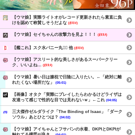
【ウマ娘】実際ライトオがレコード更新されたら素直に負
けを認めて称賛しそうだよな
(ｵﾇﾇﾒ)
【ウマ娘】セイちゃんの攻撃力を見よ！！！
(ｵﾇﾇﾒ)
【艦これ】スク水バニー丸👯‍♀️ 他
(ｵﾇﾇﾒ)
【ウマ娘】アスリート的な美しさがあるスーパークリー
ク、いいよね…
(ｵﾇﾇﾒ)
【ウマ娘】暑い日は膝枕で日陰に入りたい。←「絶対に離
れたくない場所だな」
(05:01)
【画像】オタク「実際にプレイしたらわかるけどライザは
友達って感じで性的な目では見れないｗ」←これ
(04:05)
三大傑作ゼルダライク「The Binding of Isaac」「ダーク
ソウル」あとひとつは？
(04:02)
【ウマ娘】アイちゃんとフサパンの水着、DKPIとDKPIが
触れてる構図が良き…
(04:01)