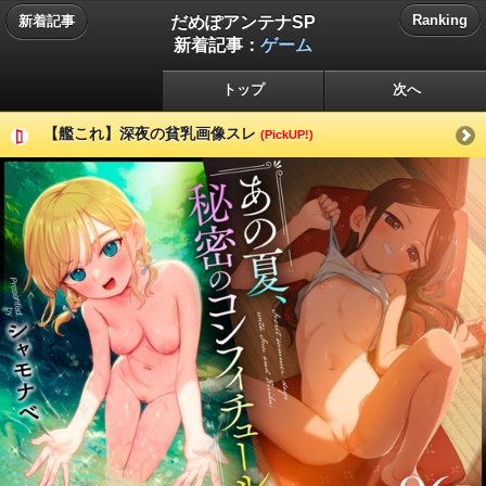
だめぽアンテナSP
Ranking
新着記事
新着記事：
ゲーム
トップ
次へ
【艦これ】深夜の貧乳画像スレ
(PickUP!)