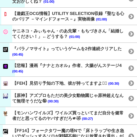
文おかしくね？
(01:00)
【遊戯王OCG情報】UTILITY SELECTION収録『聖なる心
のバリア －マインドフォース－』実物画像
(01:00)
ヤニネコ・みぃちゃん・のあ先輩・もちづきさん「結婚し
てください！」←どうする？
(01:00)
『パラノマサイト』っていうゲームを2作連続クリアした
(00:45)
【悲報】漫画『ナナとカオル』作者、大腸がんステージ4
(00:45)
【FEH】見切り予知の下地、彼が持ってますよ👍🏻
(00:30)
【原神】アズプロもただの美少女動物園じゃ原神超えなん
て無理そうだな🤪
(00:30)
【モンハンワイルズ】ワイルズ買っといてまだ自分を健常
者だと思ってるのヤバすぎだろ🫵🤣
(00:27)
【FF14】フォークタワー魔の塔Nで「床トラップや生き急
いでダッシュするソロが戦闘不能になり放置され退出」が