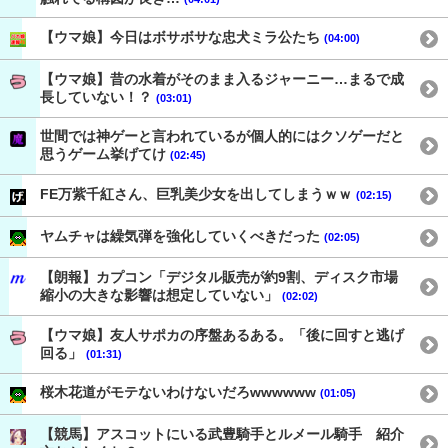
【ウマ娘】今日はボサボサな忠犬ミラ公たち
(04:00)
【ウマ娘】昔の水着がそのまま入るジャーニー…まるで成
長していない！？
(03:01)
世間では神ゲーと言われているが個人的にはクソゲーだと
思うゲーム挙げてけ
(02:45)
FE万紫千紅さん、巨乳美少女を出してしまうｗｗ
(02:15)
ヤムチャは繰気弾を強化していくべきだった
(02:05)
【朗報】カプコン「デジタル販売が約9割、ディスク市場
縮小の大きな影響は想定していない」
(02:02)
【ウマ娘】友人サポカの序盤あるある。「後に回すと逃げ
回る」
(01:31)
桜木花道がモテないわけないだろwwwwww
(01:05)
【競馬】アスコットにいる武豊騎手とルメール騎手 紹介