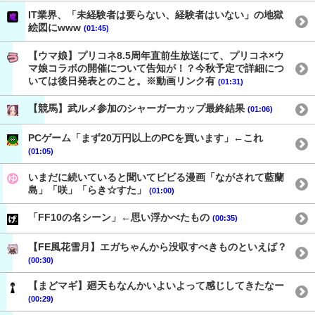
IT業界、「未経験者は要らない、経験者はいない」の地獄
絵図にwww
(01:45)
【ウマ娘】プリコネ8.5周年直前生放送にて、プリコネ×ウ
マ娘コラボの開催について告知が！？今秋予定で詳細につ
いては後日発表とのこと。※動画リンク有
(01:31)
【競馬】武ルメ参加のシャーガーカップ最終結果
(01:06)
PCゲーム「まず20万円以上のPCを買います」←これ
(01:05)
いまだに続いていると聞いてビビる漫画「ながされて藍蘭
島」「咲」「らき☆すた」
(01:00)
「FF10の名シーン」←思い浮かべたもの
(00:35)
【FE風花雪月】エガちゃんから没収すべきものといえば？
(00:30)
【まどマギ】廻天もなんかいよいよって感じしてきたなー
(00:29)