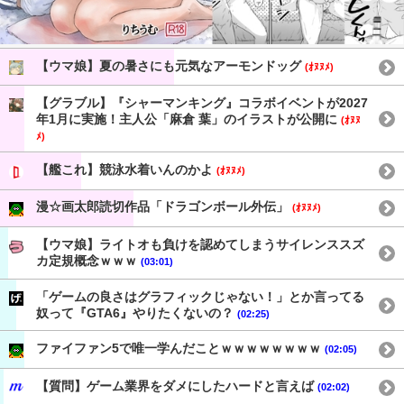
【ウマ娘】夏の暑さにも元気なアーモンドッグ
(ｵﾇﾇﾒ)
【グラブル】『シャーマンキング』コラボイベントが2027
年1月に実施！主人公「麻倉 葉」のイラストが公開に
(ｵﾇﾇ
ﾒ)
【艦これ】競泳水着いんのかよ
(ｵﾇﾇﾒ)
漫☆画太郎読切作品「ドラゴンボール外伝」
(ｵﾇﾇﾒ)
【ウマ娘】ライトオも負けを認めてしまうサイレンススズ
カ定規概念ｗｗｗ
(03:01)
「ゲームの良さはグラフィックじゃない！」とか言ってる
奴って『GTA6』やりたくないの？
(02:25)
ファイファン5で唯一学んだことｗｗｗｗｗｗｗｗ
(02:05)
【質問】ゲーム業界をダメにしたハードと言えば
(02:02)