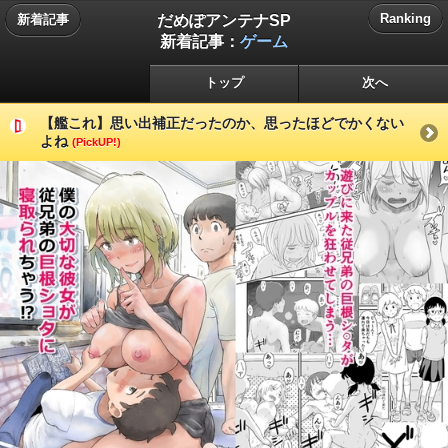
だめぽアンテナSP
Ranking
新着記事
新着記事：
ゲーム
トップ
次へ
【艦これ】思い出補正だったのか、思ったほどでかくない
よね
(PickUP!)