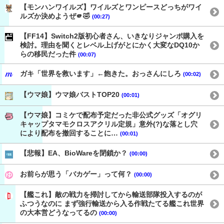
【モンハンワイルズ】ワイルズとワンピースどっちがワイ
ルズか決めようぜ🫵🤣
(00:27)
【FF14】Switch2版初心者さん、いきなりジャンポ購入を
検討。理由を聞くとレベル上げがとにかく大変なDQ10か
らの移民だった件
(00:07)
ガキ「世界を救います」←飽きた。おっさんにしろ
(00:02)
【ウマ娘】ウマ娘バストTOP20
(00:01)
【ウマ娘】コミケで配布予定だった非公式グッズ「オグリ
キャップタマモクロスアクリル定規」意外(?)な落とし穴
により配布を撤回することに…
(00:01)
【悲報】EA、BioWareを閉鎖か？
(00:00)
お前らが思う「バカゲー」って何？
(00:00)
【艦これ】敵の戦力を掃討してから輸送部隊投入するのが
ふつうなのに まず強行輸送から入る作戦たてる艦これ世界
の大本営どうなってるの
(00:00)