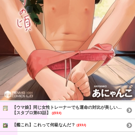
【ウマ娘】同じ女性トレーナーでも運命の対比が美しい…
【スタブロ第63話】
(ｵﾇﾇﾒ)
【艦これ】これって何級なんだ？
(ｵﾇﾇﾒ)