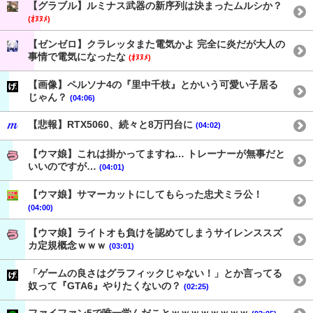
【グラブル】ルミナス武器の新序列は決まったムルシか？
(ｵﾇﾇﾒ)
【ゼンゼロ】クラレッタまた電気かよ 完全に炎だが大人の
事情で電気になったな
(ｵﾇﾇﾒ)
【画像】ペルソナ4の『里中千枝』とかいう可愛い子居る
じゃん？
(04:06)
【悲報】RTX5060、続々と8万円台に
(04:02)
【ウマ娘】これは掛かってますね… トレーナーが無事だと
いいのですが…
(04:01)
【ウマ娘】サマーカットにしてもらった忠犬ミラ公！
(04:00)
【ウマ娘】ライトオも負けを認めてしまうサイレンススズ
カ定規概念ｗｗｗ
(03:01)
「ゲームの良さはグラフィックじゃない！」とか言ってる
奴って『GTA6』やりたくないの？
(02:25)