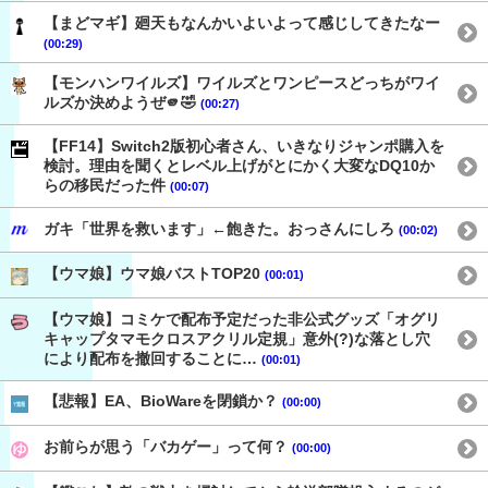
【まどマギ】廻天もなんかいよいよって感じしてきたなー
(00:29)
【モンハンワイルズ】ワイルズとワンピースどっちがワイ
ルズか決めようぜ🫵🤣
(00:27)
【FF14】Switch2版初心者さん、いきなりジャンポ購入を
検討。理由を聞くとレベル上げがとにかく大変なDQ10か
らの移民だった件
(00:07)
ガキ「世界を救います」←飽きた。おっさんにしろ
(00:02)
【ウマ娘】ウマ娘バストTOP20
(00:01)
【ウマ娘】コミケで配布予定だった非公式グッズ「オグリ
キャップタマモクロスアクリル定規」意外(?)な落とし穴
により配布を撤回することに…
(00:01)
【悲報】EA、BioWareを閉鎖か？
(00:00)
お前らが思う「バカゲー」って何？
(00:00)