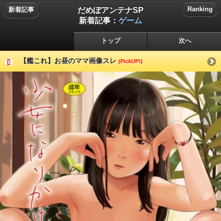
だめぽアンテナSP
Ranking
新着記事
新着記事：
ゲーム
トップ
次へ
【艦これ】お昼のママ画像スレ
(PickUP!)