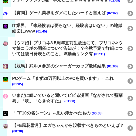
ファイファン5で唯一学んだことｗｗｗｗｗｗｗｗ
(02:05)
【質問】ゲーム業界をダメにしたハードと言えば
(02:02)
IT業界、「未経験者は要らない、経験者はいない」の地獄
絵図にwww
(01:45)
【ウマ娘】プリコネ8.5周年直前生放送にて、プリコネ×ウ
マ娘コラボの開催について告知が！？今秋予定で詳細につ
いては後日発表とのこと。※動画リンク有
(01:31)
【競馬】武ルメ参加のシャーガーカップ最終結果
(01:06)
PCゲーム「まず20万円以上のPCを買います」←これ
(01:05)
いまだに続いていると聞いてビビる漫画「ながされて藍蘭
島」「咲」「らき☆すた」
(01:00)
「FF10の名シーン」←思い浮かべたもの
(00:35)
【FE風花雪月】エガちゃんから没収すべきものといえば？
(00:30)