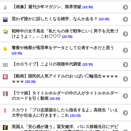
【画像】週刊少年マガジン、限界突破
(22:35)
思わず誰かに話したくなる雑学、なんかある？
(22:35)
戦時中の女子高生「私たちの体で戦争にいく男子を元気づ
けようよ！」←これ♡♡♡
(22:35)
警察や検察が冤罪率をデータとして公表すべきだと思う
(22:35)
【ホロライブ】こよりの視聴年代調査
(22:35)
【動画】国民的人気アイドルのおっぱい◯輪流出ｗｗｗｗ
ｗｗｗ
(22:34)
【ウマ娘】タイトルホルダーの中の人がタイトルホルダー
のカードを引く動画
(22:33)
スカウト「プロ志望届出したら指名するよ」高校生「いえ
大学か社会人に行きます」これ
(22:33)
英国人「安心感が違う」冨安健洋、パレス移籍当日にデビ