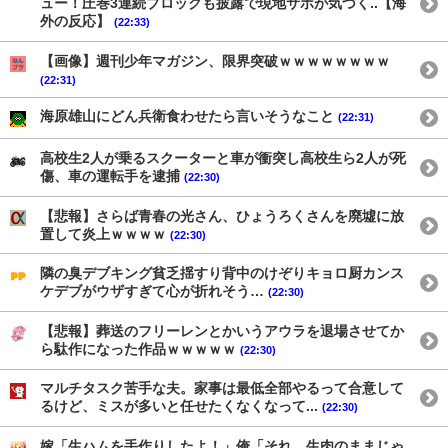
ュー！圧巻3連続ブロックも披露で現地サポが気づく..【海
外の反応】
(22:33)
【画像】週刊少年マガジン、限界突破ｗｗｗｗｗｗｗｗ
(22:31)
海原雄山にどん兵衛食わせたら言いそうなこと
(22:31)
高校生2人が乗るスクーターと車が衝突し高校生ら2人が死
傷、車の運転手を逮捕
(22:30)
【悲報】さらば青春の光さん、ひょうろくさんを廃墟に放
置して炎上ｗｗｗｗ
(22:30)
隣の臭デブキング貧乏揺すり背中のけぞりキョロ厨カンス
ケデブがウザすぎて心が折れそう…
(22:30)
【悲報】葬送のフリーレンとかいうアウラを退場させてか
ら駄作になった作品ｗｗｗｗｗ
(22:30)
マルチタスク苦手な夫。家事は最低全部やるって合意して
るけど、ミスが多いと任せたくなくなって...
(22:30)
嫁「生ハムを手作りしたよ！」俺「それ、生肉のままじゃ