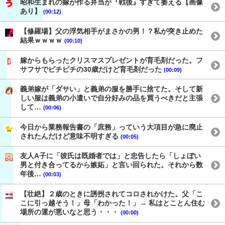
昭和生まれの嫁が作る弁当が『戦後』すぎて萎える【画像
あり】
(00:12)
【修羅場】父の浮気相手がまさかの男！？私が突き止めた
結果ｗｗｗｗ
(00:10)
嫁からもらったクリスマスプレゼントが育毛剤だった。フ
サフサでピチピチの30歳だけど育毛剤だった
(00:09)
義弟嫁が「ダサい」と義弟の服を勝手に捨てた。そして新
しい服は義弟の小遣いで自分好みの品を買うべきだと主張
して…
(00:06)
今日から業務報告書の「庶務」っていう大項目が急に廃止
されたんだけど意味不明すぎる
(00:05)
友人A子に「彼氏は既婚者では」と忠告したら「しょぼい
男と付き合ってるから嫉妬」と言い回られた。それから数
年後…
(00:03)
【壮絶】２歳のときに誘拐されてコロされかけた。父「こ
こに引っ越そう！」母「わかった！」→ 私はとことん住む
場所の運が悪いなと思う・・・
(00:00)