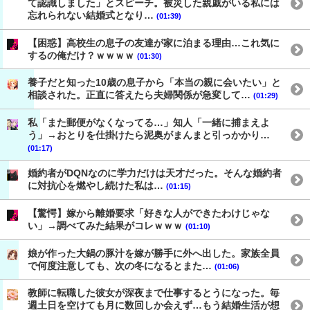
て認識しました」とスピーチ。被災した親戚がいる私には
忘れられない結婚式となり…
(01:39)
【困惑】高校生の息子の友達が家に泊まる理由…これ気に
するの俺だけ？ｗｗｗｗ
(01:30)
養子だと知った10歳の息子から「本当の親に会いたい」と
相談された。正直に答えたら夫婦関係が急変して…
(01:29)
私「また郵便がなくなってる…」知人「一緒に捕まえよ
う」→おとりを仕掛けたら泥奥がまんまと引っかかり…
(01:17)
婚約者がDQNなのに学力だけは天才だった。そんな婚約者
に対抗心を燃やし続けた私は…
(01:15)
【驚愕】嫁から離婚要求「好きな人ができたわけじゃな
い」→調べてみた結果がコレｗｗｗ
(01:10)
娘が作った大鍋の豚汁を嫁が勝手に外へ出した。家族全員
で何度注意しても、次の冬になるとまた…
(01:06)
教師に転職した彼女が深夜まで仕事するとうになった。毎
週土日を空けても月に数回しか会えず…もう結婚生活が想