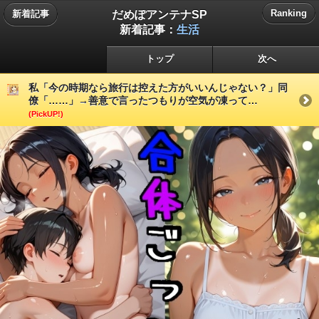
だめぽアンテナSP
Ranking
新着記事
新着記事：
生活
トップ
次へ
私「今の時期なら旅行は控えた方がいいんじゃない？」同
僚「……」→善意で言ったつもりが空気が凍って…
(PickUP!)