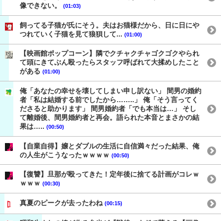
像できない。
(01:03)
飼ってる子猫が氏にそう。夫はお猫様だから、日に日にや
つれていく子猫を見て狼狽して...
(01:00)
【映画館ポップコーン】隣でクチャクチャゴクゴクやられ
て頭にきてぶん殴ったらスタッフ呼ばれて大揉めしたこと
がある
(01:00)
俺「あなたの幸せを壊してしまい申し訳ない」 間男の婚約
者「私は結婚する前でしたから……..」 俺「そう言ってく
ださると助かります」 間男婚約者「でも本当は…」 そし
て離婚後、間男婚約者と再会。語られた本音とまさかの結
果は…..
(00:50)
【自業自得】嬢とダブルの生活に自信満々だった結果、俺
の人生がこうなったｗｗｗｗ
(00:50)
【復讐】旦那が殴ってきた！定年後に捨てる計画がコレｗ
ｗｗｗ
(00:30)
真夏のピークが去ったわね
(00:15)