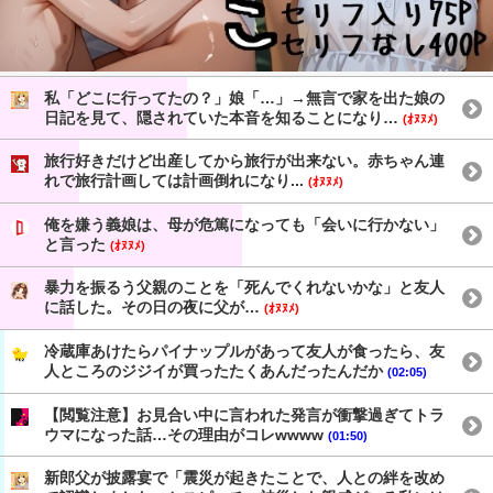
私「どこに行ってたの？」娘「…」→無言で家を出た娘の
日記を見て、隠されていた本音を知ることになり…
(ｵﾇﾇﾒ)
旅行好きだけど出産してから旅行が出来ない。赤ちゃん連
れで旅行計画しては計画倒れになり...
(ｵﾇﾇﾒ)
俺を嫌う義娘は、母が危篤になっても「会いに行かない」
と言った
(ｵﾇﾇﾒ)
暴力を振るう父親のことを「死んでくれないかな」と友人
に話した。その日の夜に父が…
(ｵﾇﾇﾒ)
冷蔵庫あけたらパイナップルがあって友人が食ったら、友
人ところのジジイが買ったたくあんだったんだか
(02:05)
【閲覧注意】お見合い中に言われた発言が衝撃過ぎてトラ
ウマになった話…その理由がコレwwww
(01:50)
新郎父が披露宴で「震災が起きたことで、人との絆を改め