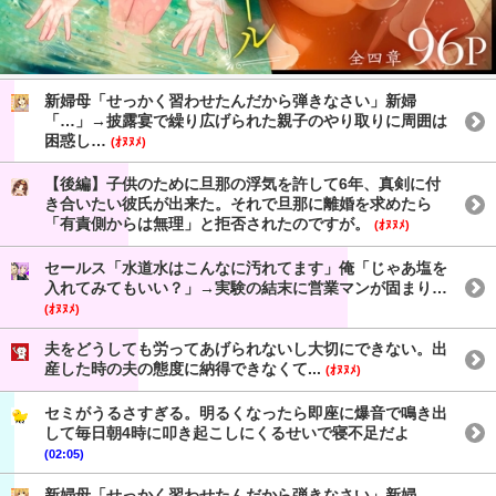
新婦母「せっかく習わせたんだから弾きなさい」新婦
「…」→披露宴で繰り広げられた親子のやり取りに周囲は
困惑し…
(ｵﾇﾇﾒ)
【後編】子供のために旦那の浮気を許して6年、真剣に付
き合いたい彼氏が出来た。それで旦那に離婚を求めたら
「有責側からは無理」と拒否されたのですが。
(ｵﾇﾇﾒ)
セールス「水道水はこんなに汚れてます」俺「じゃあ塩を
入れてみてもいい？」→実験の結末に営業マンが固まり…
(ｵﾇﾇﾒ)
夫をどうしても労ってあげられないし大切にできない。出
産した時の夫の態度に納得できなくて...
(ｵﾇﾇﾒ)
セミがうるさすぎる。明るくなったら即座に爆音で鳴き出
して毎日朝4時に叩き起こしにくるせいで寝不足だよ
(02:05)
新婦母「せっかく習わせたんだから弾きなさい」新婦