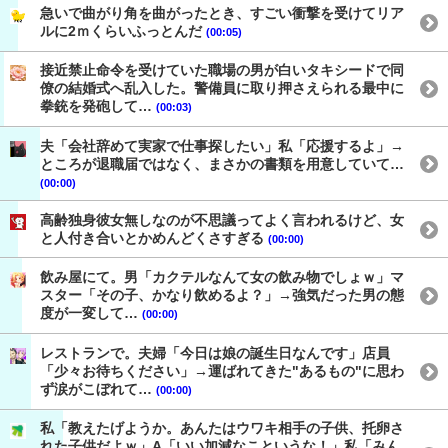
急いで曲がり角を曲がったとき、すごい衝撃を受けてリア
ルに2ｍくらいふっとんだ
(00:05)
接近禁止命令を受けていた職場の男が白いタキシードで同
僚の結婚式へ乱入した。警備員に取り押さえられる最中に
拳銃を発砲して…
(00:03)
夫「会社辞めて実家で仕事探したい」私「応援するよ」→
ところが退職届ではなく、まさかの書類を用意していて…
(00:00)
高齢独身彼女無しなのが不思議ってよく言われるけど、女
と人付き合いとかめんどくさすぎる
(00:00)
飲み屋にて。男「カクテルなんて女の飲み物でしょｗ」マ
スター「その子、かなり飲めるよ？」→強気だった男の態
度が一変して…
(00:00)
レストランで。夫婦「今日は娘の誕生日なんです」店員
「少々お待ちください」→運ばれてきた"あるもの"に思わ
ず涙がこぼれて…
(00:00)
私「教えたげようか。あんたはウワキ相手の子供、托卵さ
れた子供だよｗ」A「いい加減なこというな！」私「みん