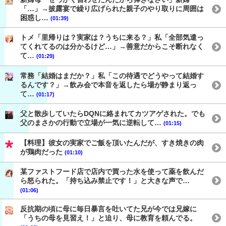
「…」→披露宴で繰り広げられた親子のやり取りに周囲は
困惑し…
(01:39)
トメ「里帰りは？実家は？うちに来る？」私「全部気遣っ
てくれてるのは分かるけど…」→善意だからこそ断れなく
て…
(01:29)
常務「結婚はまだか？」私「この待遇でどうやって結婚す
るんです？」→飲み会で本音を返したら場が静まり返っ
て…
(01:17)
父と散歩していたらDQNに絡まれてカツアゲされた。でも
父のまさかの行動で立場が一気に逆転して…
(01:15)
【料理】彼女の実家でご飯を頂いたんだが、すき焼きの肉
が鶏肉だった
(01:10)
某ファストフード店で店内で買った水を使って薬を飲んだ
ら怒られた。「持ち込み禁止です！」と大きな声で…
(01:06)
反抗期の頃に母に毎日暴言を吐いてた兄が今では兄嫁に
「うちの母を見習え！」と迫り、母に教育を頼んでる。