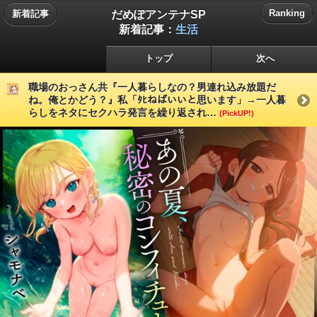
だめぽアンテナSP
Ranking
新着記事
新着記事：
生活
トップ
次へ
職場のおっさん共『一人暮らしなの？男連れ込み放題だ
ね。俺とかどう？』私「ﾀﾋねばいいと思います」→一人暮
らしをネタにセクハラ発言を繰り返され…
(PickUP!)