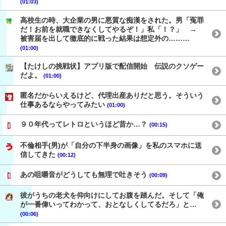
(01:03)
高校生の時、大企業の男に悪質な痴漢をされた。男「冤罪
だ！お前を就職できなくしてやるぞ！」私「！？」 →
被害届を出して徹底的に戦った結果は想定外の………
(01:00)
【たけしの挑戦状】アプリ版で配信開始 伝説のクソゲー
だよ。
(01:00)
匿名だからいえるけど、代理出産ありだと思う。そういう
仕事あるならやってみたい
(01:00)
９０年代ってレトロというほど昔か…？
(00:15)
不倫相手(男)が「自分の下半身の画像」を私のスマホに送
信してきた
(00:12)
あの咀嚼音がどうしても無理で吐きそう
(00:09)
彼がうちの老犬を仰向けにしてお腹を踏んだ。そして「俺
が一番偉いってわかって、おとなしくしてるだろ」と…
(00:06)