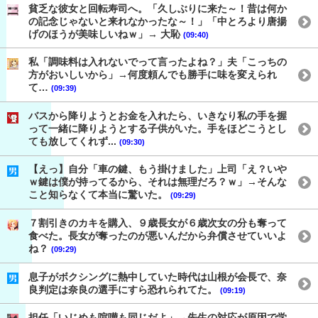
貧乏な彼女と回転寿司へ。「久しぶりに来た～！昔は何か
の記念じゃないと来れなかったな～！」「中とろより唐揚
げのほうが美味しいねｗ」→ 大恥
(09:40)
私「調味料は入れないでって言ったよね？」夫「こっちの
方がおいしいから」→何度頼んでも勝手に味を変えられ
て…
(09:39)
バスから降りようとお金を入れたら、いきなり私の手を握
って一緒に降りようとする子供がいた。手をほどこうとし
ても放してくれず...
(09:30)
【えっ】自分「車の鍵、もう掛けました」上司「え？いや
ｗ鍵は僕が持ってるから、それは無理だろ？ｗ」→そんな
こと知らなくて本当に驚いた。
(09:29)
７割引きのカキを購入、９歳長女が６歳次女の分も奪って
食べた。長女が奪ったのが悪いんだから弁償させていいよ
ね？
(09:29)
息子がボクシングに熱中していた時代は山根が会長で、奈
良判定は奈良の選手にすら恐れられてた。
(09:19)
担任「いじめも喧嘩も同じだよ」→先生の対応が原因で学