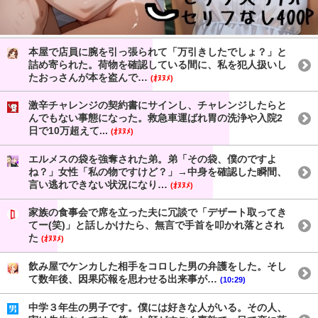
本屋で店員に腕を引っ張られて「万引きしたでしょ？」と
詰め寄られた。荷物を確認している間に、私を犯人扱いし
たおっさんが本を盗んで…
(ｵﾇﾇﾒ)
激辛チャレンジの契約書にサインし、チャレンジしたらと
んでもない事態になった。救急車運ばれ胃の洗浄や入院2
日で10万超えて...
(ｵﾇﾇﾒ)
エルメスの袋を強奪された弟。弟「その袋、僕のですよ
ね？」女性「私の物ですけど？」→中身を確認した瞬間、
言い逃れできない状況になり…
(ｵﾇﾇﾒ)
家族の食事会で席を立った夫に冗談で「デザート取ってき
てー(笑)」と話しかけたら、無言で手首を叩かれ落とされ
た
(ｵﾇﾇﾒ)
飲み屋でケンカした相手をコロした男の弁護をした。そし
て数年後、因果応報を思わせる出来事が…
(10:29)
中学３年生の男子です。僕には好きな人がいる。その人、