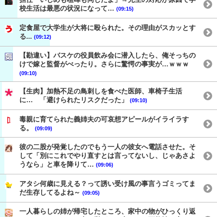
校生活は最悪の状況になって…
(09:15)
定食屋で大学生が大将に殴られた。その理由がスカッとす
る...
(09:12)
【勘違い】バスケの役員飲み会に潜入したら、俺そっちの
けで嫁と監督がべったり。さらに驚愕の事実が…ｗｗｗ
(09:10)
【生肉】加熱不足の鳥刺しを食べた医師、車椅子生活
に… 「避けられたリスクだった」
(09:10)
毒親に育てられた義姉夫の可哀想アピールがイライラす
る。
(09:09)
彼の二股が発覚したのでもう一人の彼女へ電話させた。そ
して「別にこれでやり直すとは言ってないし、じゃあさよ
うなら」と車を降りて…
(09:06)
アタシ何歳に見える？って誘い受け風の事言うゴミってま
だ生存してるよね～
(09:05)
一人暮らしの姉が帰宅したところ、家中の物がひっくり返