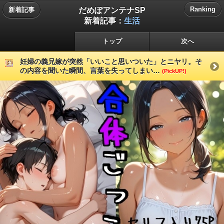
だめぽアンテナSP
Ranking
新着記事
新着記事：
生活
トップ
次へ
妊婦の義兄嫁が突然「いいこと思いついた」とニヤリ。そ
の内容を聞いた瞬間、言葉を失ってしまい…
(PickUP!)