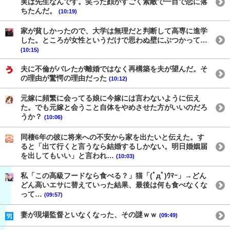
実は先生なんです。笑った顔がすごく素敵で一目で恋に落
ちたんだ。
(10:19)
家が貧しかったので、大学は無理だと判断して高専に進学
した。ところが女性というだけで思わぬ壁にぶつかって…
(10:15)
夫に不倫がバレたが離婚ではなく再構築を夫が望んだ。そ
の理由が驚愕の理由だった
(10:12)
元嫁に頻繁に会ってる娘に今嫁には言わないように伝え
た。でも元嫁と会うこと自体をやめさせた方がいいのだろ
うか？
(10:06)
同棲6年の彼に将来への不安から家を出たいと伝えた。す
ると「出て行くと言うなら結婚するしかない。明日婚姻届
を出してもいい」と言われ…
(10:03)
私「この高級フードなら食べる？」猫「(ﾟдﾟ)ｳﾏｰ」→どん
どん高いエサに替えていった結果、最後は何も食べなくな
って…
(09:57)
妻が現場監督といなくなった、その謎ｗｗ
(09:49)