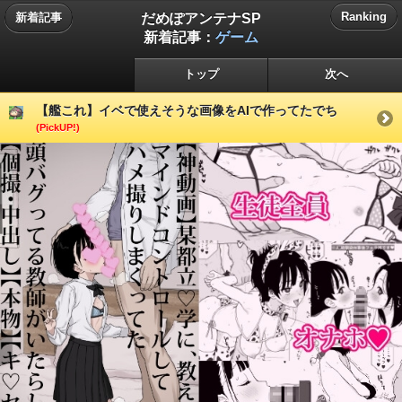
だめぽアンテナSP
Ranking
新着記事
新着記事：
ゲーム
トップ
次へ
【艦これ】イベで使えそうな画像をAIで作ってたでち
(PickUP!)