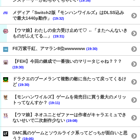
ンストーリーがめちゃくちゃいい
(19:35)
メディア「Switch2版『モンハンワイルズ』はDLSS込み
で最大1440p動作」
(19:32)
【ウマ娘】わたしの全力受け止めて♡ ←「またへんないき
ものがふえてる…」
(19:31)
FE万紫千紅、アマラン8位wwwwww
(19:30)
【FEH】今回の錬成で一番強いのマリータじゃね？？？
(19:30)
ドラクエのブーメランて複数の敵に当たって戻ってくるけ
ど
(19:30)
【モンハンワイルズ】ゲームを発売日に買う最大のメリッ
トってなんすか？
(19:11)
【ウマ娘】ネオユニとゼファーは作者がキャラエミュでき
ないせいで二次創作少ない
(19:08)
DMC風のゲームとソウルライク系ってどっちが面白いと思
う？
(19:05)