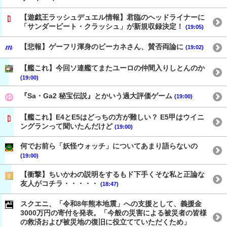
【遊戯王ラッシュデュエル情報】君臨のヘッドライナーに
「サンダービート・クラッシュ」が新規収録決定！
(19:05)
【悲報】ゲーフリ渾身のビーカネさん、賛否両論に
(19:02)
【艦これ】今回ソ連艦てまたユーロの仲間入りしとんのか
(19:00)
『Sa・Ga2 秘宝伝説』とかいう過大評価ゲーム
(19:00)
【艦これ】E4とE5はどっちの方が難しい？ E5甲はウイニ
ングランって聞いたんだけど
(19:00)
何でお前ら「妖怪ウォッチ」についてあまり語らないの
(19:00)
【衝撃】ちいかわの説明をするもド下手くそな私と正論な
友人がコチラ・・・・・
(18:47)
スクエニ、「令和8年熊本地震」への支援として、義援金
3000万円の寄付を発表。「今般の災害による被災者の皆様
の救済および被災地の復旧に役立てていただくため」