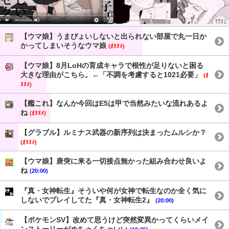
【ウマ娘】うまぴょいしないと出られない部屋で丸一日か
かってしまいそうなウマ娘
(ｵﾇﾇﾒ)
【ウマ娘】8月LoHの育成キャラで根性が足りないと困る
大きな理由がこちら。←「不調を考慮すると1021必要」
(ｵ
ﾇﾇﾒ)
【艦これ】なんか今回はE5は甲で当然みたいな流れあるよ
ね
(ｵﾇﾇﾒ)
【グラブル】ルミナス武器の新序列は決まったムルシか？
(ｵﾇﾇﾒ)
【ウマ娘】唐突に来る一切接点無かった組み合わせ良いよ
ね
(20:00)
『真・女神転生』そういや何が女神で転生なのか全く気に
しないでプレイしてた『真・女神転生2』
(20:00)
【ポケモンSV】改めて思うけど突然変異かってくらいメイ