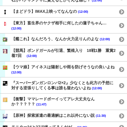
石がハチャメチャに貰えるとかそんな感じ？
(12:00)
【まどドラ】IMAX上映ってなんなの
(12:00)
【東方】畜生界のヤクザ相手に何したの蓮子ちゃん…
(12:00)
【艦これ】なんだろう、なんか火力足りんのよな
(12:00)
【競馬】ボンドガールが引退、繁殖入り 18戦1勝 重賞2
着7回
(12:00)
【ウマ娘】アイネスは陽射しや雨を防げそうなの良いよね
(12:00)
『スーパーダンガンロンパ2×2』少なくとも此方の予想に
対する逆張りしてくる事は誰も疑わないよね
(12:00)
【衝撃】ママレードボーイってアレ大丈夫なん
か？？？？？
(11:47)
【原神】探索派遣の最適解はこれ以外にない説
(11:30)