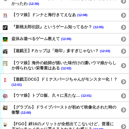
かったわ
(12:30)
【ウマ娘】ドンナと海行きてえなあ
(12:08)
『新桃太郎伝説』というゲーム知ってるか？
(12:05)
盆休み遊べるゲーム教えて
(12:05)
【遊戯王】Fカップは「烙印」多すぎじゃない？
(12:03)
【ウマ娘】海外の絵師が描いた味付けの濃いウマ娘からし
か得られない栄養素はある
(12:02)
【遊戯王OCG】ドミナスパージちゃんがモンスター化！？
(12:01)
【ウマ娘】トプロ飯、久々に見たな…
(12:01)
【グラブル】ドライブバーストが初めて映像化された時の
衝撃
(12:00)
【FGO】絆16のメリットが全然出てこないけど、普通に