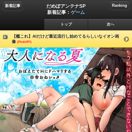
だめぽアンテナSP
Ranking
新着記事
新着記事：
ゲーム
トップ
次へ
【艦これ】AIだけど最近流行し始めてるらしいなイオン画
像
(PickUP!)