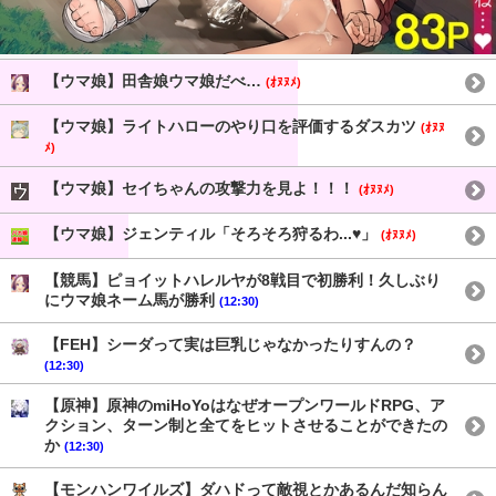
【ウマ娘】田舎娘ウマ娘だべ…
(ｵﾇﾇﾒ)
【ウマ娘】ライトハローのやり口を評価するダスカツ
(ｵﾇﾇ
ﾒ)
【ウマ娘】セイちゃんの攻撃力を見よ！！！
(ｵﾇﾇﾒ)
【ウマ娘】ジェンティル「そろそろ狩るわ...♥」
(ｵﾇﾇﾒ)
【競馬】ピョイットハレルヤが8戦目で初勝利！久しぶり
にウマ娘ネーム馬が勝利
(12:30)
【FEH】シーダって実は巨乳じゃなかったりすんの？
(12:30)
【原神】原神のmiHoYoはなぜオープンワールドRPG、ア
クション、ターン制と全てをヒットさせることができたの
か
(12:30)
【モンハンワイルズ】ダハドって敵視とかあるんだ知らん