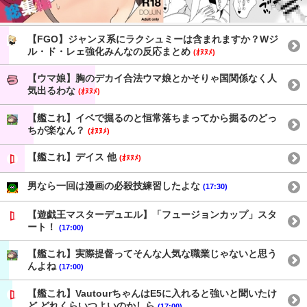
【FGO】ジャンヌ系にラクシュミーは含まれますか？Wジ
ル・ド・レェ強化みんなの反応まとめ
(ｵﾇﾇﾒ)
【ウマ娘】胸のデカイ合法ウマ娘とかそりゃ国関係なく人
気出るわな
(ｵﾇﾇﾒ)
【艦これ】イベで掘るのと恒常落ちまってから掘るのどっ
ちが楽なん？
(ｵﾇﾇﾒ)
【艦これ】デイス 他
(ｵﾇﾇﾒ)
男なら一回は漫画の必殺技練習したよな
(17:30)
【遊戯王マスターデュエル】「フュージョンカップ」スタ
ート！
(17:00)
【艦これ】実際提督ってそんな人気な職業じゃないと思う
んよね
(17:00)
【艦これ】VautourちゃんはE5に入れると強いと聞いたけ
ど どれくらいつよいのかしら
(17:00)