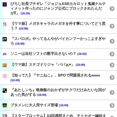
ぴろし社長ブチギレ「ジョジョASBカカロット鬼滅ナルテ
ィメット作ったのにジャンブ公式にブロックされたんだ
が⁉」
(16:25)
【ウマ娘】メガネキャラのメガネを外す事についてどう思
う？
(16:08)
『スパロボ』やってるんやがバイカンフーかっこよすぎや
ろ
(16:06)
ソニーは自社ソフトの数字出さないの？
(16:02)
【ウマ娘】ステゴドリジャ「パパぁ♥」
(16:00)
【知ってた】『ヤニねこ』、BPOで問題視されるwww
(16:00)
『あたしンち』晩御飯のおかずがチクワだけみたいな回が
あった気がする
(16:00)
ブタメンに大人用サイズ登場
(16:00)
【スターブロッサム】64話感想まとめ チトセオー編始ま