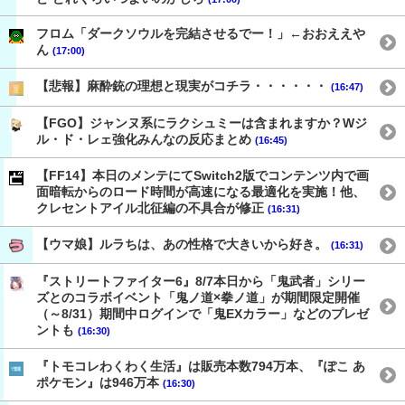
フロム「ダークソウルを完結させるでー！」←おおええや
ん
(17:00)
【悲報】麻酔銃の理想と現実がコチラ・・・・・・
(16:47)
【FGO】ジャンヌ系にラクシュミーは含まれますか？Wジ
ル・ド・レェ強化みんなの反応まとめ
(16:45)
【FF14】本日のメンテにてSwitch2版でコンテンツ内で画
面暗転からのロード時間が高速になる最適化を実施！他、
クレセントアイル北征編の不具合が修正
(16:31)
【ウマ娘】ルラちは、あの性格で大きいから好き。
(16:31)
『ストリートファイター6』8/7本日から「鬼武者」シリー
ズとのコラボイベント「鬼ノ道×拳ノ道」が期間限定開催
（～8/31）期間中ログインで「鬼EXカラー」などのプレゼ
ントも
(16:30)
『トモコレわくわく生活』は販売本数794万本、『ぽこ あ
ポケモン』は946万本
(16:30)