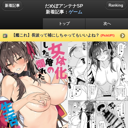
だめぽアンテナSP
Ranking
新着記事
新着記事：
ゲーム
トップ
次へ
【艦これ】長波って補にしちゃってもいいよね？
(PickUP!)