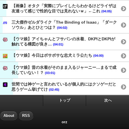
【画像】オタク「実際にプレイしたらわかるけどライザは
友達って感じで性的な目では見れないｗ」←これ
(04:05)
三大傑作ゼルダライク「The Binding of Isaac」「ダーク
ソウル」あとひとつは？
(04:02)
【ウマ娘】アイちゃんとフサパンの水着、DKPIとDKPIが
触れてる構図が良き…
(04:01)
【ウマ娘】今日はボサボサな忠犬ミラ公たち
(04:00)
【ウマ娘】昔の水着がそのまま入るジャーニー…まるで成
長していない！？
(03:01)
世間では神ゲーと言われているが個人的にはクソゲーだと
思うゲーム挙げてけ
(02:45)
トップ
次へ
About
RSS
orz