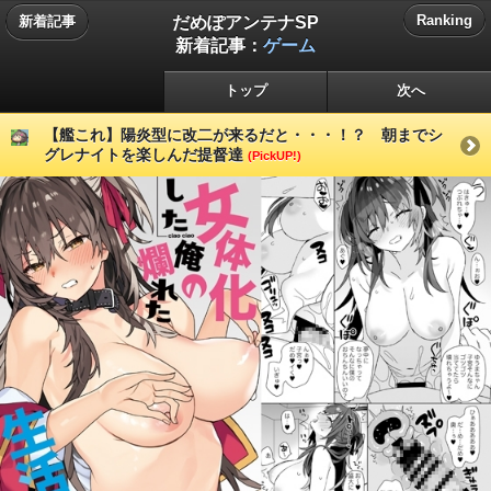
だめぽアンテナSP
Ranking
新着記事
新着記事：
ゲーム
トップ
次へ
【艦これ】陽炎型に改二が来るだと・・・！？ 朝までシ
グレナイトを楽しんだ提督達
(PickUP!)