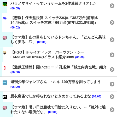
パラノマサイトっていうゲームを2作連続クリアした
(06:05)
【悲報】任天堂決算 スイッチ2本体『382万台(前年比
34.4%減)』スイッチ本体『66万台(前年比31.8%減)』
(06:02)
【ウマ娘】あの目をしているドンちゃん。「どんどん美味
しく実る…♡」
(06:01)
【FGO】チャイナドレス バーヴァン・シー
Fate/GrandOrderのイラスト紹介3985
(06:00)
【遊戯王情報】闘いのロード 孔雀舞「城之内克也戦」紹介
(06:00)
週刊少年ジャンプさん ついに100万部を割ってしまう
(06:00)
脱衣麻雀でしか得られないときめきってあるよな
(05:05)
【ウマ娘】暑い日は膝枕で日陰に入りたい。←「絶対に離
れたくない場所だな」
(05:01)