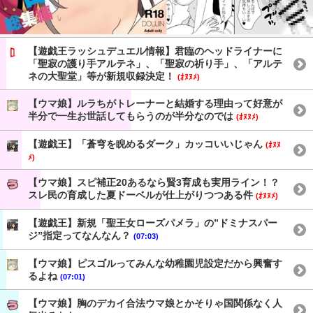
【遊戯王ラッシュデュエル情報】君臨のヘッドライナーに
「聖寂の護り手アルテネ」、「聖寂の祈り手」、「アルテ
ネの大聖堂」等が新規収録決定！
(ｵﾇﾇﾒ)
【ウマ娘】ルラちがトレーナーと結婚する理由って好意が
半分で一生お世話してもらうのが半分なのでは
(ｵﾇﾇﾒ)
【遊戯王】「蒼穹を睨めるダーク」カッコいいじゃん
(ｵﾇﾇ
ﾒ)
【ウマ娘】スピ補正20あるなら賢3育成も実用ライン！？
スレ民の育成した夏ドーベルが仕上がりつつある件
(ｵﾇﾇﾒ)
【遊戯王】新規「聖王女ローズパメラ」の”ドミナスパー
ジ”指定ってなんなん？
(07:03)
【ウマ娘】ピスゴルってみんな幼稚園児設定だから興奮す
るよね
(07:01)
【ウマ娘】胸のデカイ合法ウマ娘とかそりゃ国関係なく人