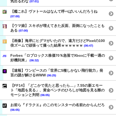
気出るわな
(07:01)
【艦これ】ヴァトールはなんて呼べばいいんだろうね
(07:00)
【ウマ娘】スキポが増えてきた反面、面倒になったことも
ある
(07:00)
【画像】海岸にヒグマがいたので、遠方だけどPixelの100
倍ズームで頑張って撮った結果ｗｗｗｗｗｗ
(06:47)
Forbes「ロブロックス株価70％急落でXboxに千載一遇の
好機到来」
(06:32)
【速報】ワンピースの「世界に5種しかない飛行能力」発
言の謎が解けるWWW
(06:25)
【FF14】「どこかで見たと思ったら…」7.55の新エモー
ト「地図を見る」、黄金ベンチのひろしが地図を見る際の
モーションと判明
(06:05)
お前ら『ドラクエ』のこのモンスターの名前わからんだろ
(06:05)