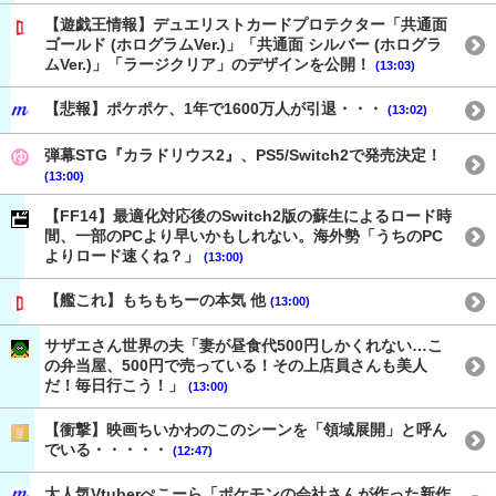
【遊戯王情報】デュエリストカードプロテクター「共通面
ゴールド (ホログラムVer.)」「共通面 シルバー (ホログラ
ムVer.)」「ラージクリア」のデザインを公開！
(13:03)
【悲報】ポケポケ、1年で1600万人が引退・・・
(13:02)
弾幕STG『カラドリウス2』、PS5/Switch2で発売決定！
(13:00)
【FF14】最適化対応後のSwitch2版の蘇生によるロード時
間、一部のPCより早いかもしれない。海外勢「うちのPC
よりロード速くね？」
(13:00)
【艦これ】もちもちーの本気 他
(13:00)
サザエさん世界の夫「妻が昼食代500円しかくれない…こ
の弁当屋、500円で売っている！その上店員さんも美人
だ！毎日行こう！」
(13:00)
【衝撃】映画ちいかわのこのシーンを「領域展開」と呼ん
でいる・・・・・
(12:47)
大人気Vtuberぺこーら「ポケモンの会社さんが作った新作