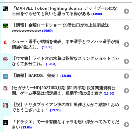
『MARVEL Tōkon: Fighting Souls』デッドプールにな
ら何をやらせても良いと思ってる節がある
(14:00)
【朗報】金曜ロードショーで8番出口が地上波初放送
wwwwwwwww
(14:00)
シュート選手が結婚を発表、ネモ選手とウメハラ選手が婚
姻届の証人に。
(13:38)
【ウマ娘】ライトオの水着は叡智なスリングショットじゃ
なくて多分これ。
(13:31)
【朗報】SAROS、完売！
(13:30)
[セガサミーHD]2027年3月期 第1四半期 決算関連資料公
開。ゲーム事業は想定超え、通期予想は据え置き
(13:30)
【祝】ナリタブライアン役の衣川里佳さんがご結婚！おめ
でとうございます！
(13:30)
『ドラクエ』で一番有能なキャラを思い浮かべてみてくだ
さい
(13:05)