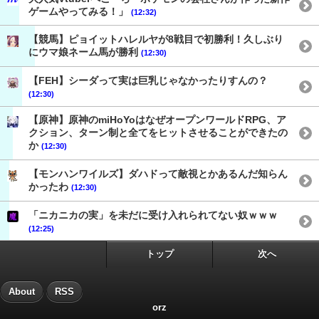
ゲームやってみる！」
(12:32)
【競馬】ピョイットハレルヤが8戦目で初勝利！久しぶり
にウマ娘ネーム馬が勝利
(12:30)
【FEH】シーダって実は巨乳じゃなかったりすんの？
(12:30)
【原神】原神のmiHoYoはなぜオープンワールドRPG、ア
クション、ターン制と全てをヒットさせることができたの
か
(12:30)
【モンハンワイルズ】ダハドって敵視とかあるんだ知らん
かったわ
(12:30)
「ニカニカの実」を未だに受け入れられてない奴ｗｗｗ
(12:25)
トップ
次へ
About
RSS
orz