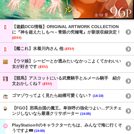
【遊戯OCG情報】ORIGINAL ARTWORK COLLECTION
に『神を超えたしもべ－青眼の究極竜』が新規収録決定！
(ｵﾇﾇﾒ)
【艦これ】水着川内さん 他
(ｵﾇﾇﾒ)
【ウマ娘】シービーとか透みたいなかっこよくてかわいい
女が好きです
(ｵﾇﾇﾒ)
【競馬】アスコットにいる武豊騎手とルメール騎手 紹介
文おかしくね？
(ｵﾇﾇﾒ)
ゴマゾウってよく見たら結構可愛くない？
(14:10)
【FGO】邪馬台国の魔王。卑弥呼の強化つよい…デスチェ
ンジしないなら最適クリサポーター
(14:05)
PlayStation®のキャラクターたちは、みんなで海に行くそ
うですよ🚃
(14:00)