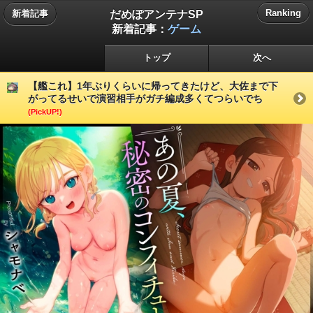
だめぽアンテナSP
Ranking
新着記事
新着記事：
ゲーム
トップ
次へ
【艦これ】1年ぶりくらいに帰ってきたけど、大佐まで下
がってるせいで演習相手がガチ編成多くてつらいでち
(PickUP!)