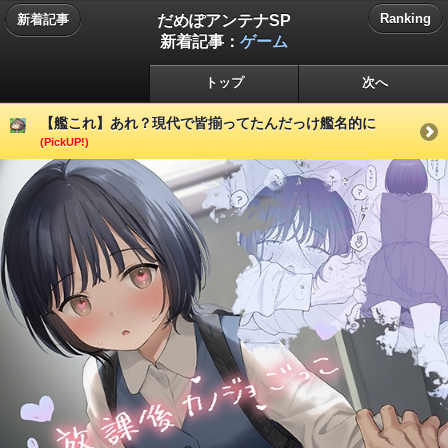
だめぽアンテナSP
Ranking
新着記事
新着記事：
ゲーム
トップ
次へ
【艦これ】あれ？現代で皆揃ってたんだっけ艦名的に
(PickUP!)