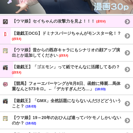
【ウマ娘】セイちゃんの攻撃力を見よ！！！
(ｵﾇﾇﾒ)
【遊戯王OCG】ドミナスパージちゃんがモンスター化！？
(ｵﾇﾇﾒ)
【ウマ娘】昔からの既存キャラにもシナリオの顔アップ演
出とか追加してください
(ｵﾇﾇﾒ)
【遊戯王】「ゴエモン」って紙でそんなに活躍してるの？
(ｵﾇﾇﾒ)
【競馬】フォーエバーヤングが8月8日、函館に帰厩…馬体
重なんと573キロ。←「デカすぎんだろ…」
(18:03)
【遊戯王】「GMX」全然話題にならないんだけどどういう
こと？
(18:03)
【ウマ娘】19～20年のおひんば達ってバケモノしかいない
のか？
(18:02)