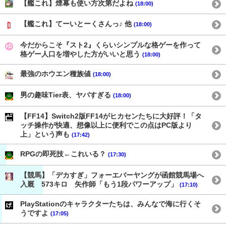
【艦これ】煙幕も使い方次第だよね
(18:00)
【艦これ】てーいとーくさんっ♪ 他
(18:00)
今だからこそ『スト2』くらいシンプルな格ゲーを作って
格ゲー人口を増やした方がいいと思う
(18:00)
最強のホウエン種族値
(18:00)
男の趣味Tier表、ヤバすぎる
(18:00)
【FF14】Switch2版FF14がヒカセンたちに大好評！「タ
ッチ操作が快適、想像以上に便利でこの点はPC版より
上」という声も
(17:42)
RPGの即死技←これいる？
(17:30)
【競馬】「デカすぎ」フォーエバーヤングが函館競馬場へ
入厩 573キロ 矢作師「もう1段パワーアップ」
(17:10)
PlayStationのキャラクターたちは、みんなで海に行くそ
うですよ
(17:05)