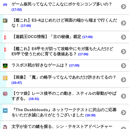
ゲーム板民ってなんでこんなにポケモンコンプ多いの？
(17:02)
【艦これ】E3-4はじめたけど画面の端から端まで行くんだ
な！
(17:00)
【遊戯王OCG情報】「古の秘儀」裁定
(17:00)
【艦これ】E4甲モガ切って攻略中にモガ落ちたんだけど
E5甲で使うために育てる価値ある？
(17:00)
ラスボス戦が好きなゲームは？
(17:00)
【画像】「魔」の略字ってなんであれだけ許されてるの？
(16:47)
【ウマ娘】レース後半のこの動き、スティルの挙動がやば
すぎる。
(16:31)
『The Duskbloods』ネットワークテストに沢山のご応募
をいただき誠にありがとうございました
(16:30)
文字が全ての鍵を握る、シン・テキストアドベンチャー