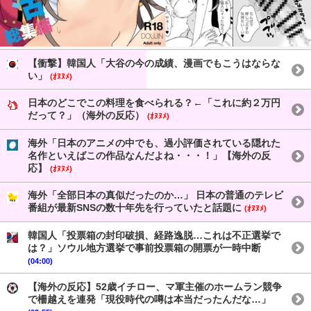
【衝撃】韓国人「大谷の今の成績、漫画でもこうはならな
い」
(ｵﾇﾇﾒ)
日本のどこでこの料理を食べられる？←「これに約２万円
だって？」（海外の反応）
(ｵﾇﾇﾒ)
海外「日本のアニメの中でも、過小評価されている隠れた
名作といえばこの作品なんだよね・・・！」【海外の反
応】
(ｵﾇﾇﾒ)
海外「全部日本の真似だったのか…」 日本の普通のテレビ
番組が最新SNSの数十年先を行っていたと話題に
(ｵﾇﾇﾒ)
韓国人「投票箱の封印破損、経路逸脱…これは不正選挙で
は？」ソウル地方選挙で事前投票箱の開票が一時中断
(04:00)
【海外の反応】52歳イチロー、マ軍主催のホームラン競争
で柵越えを連発「現役時代の噂は本当だったんだな…」