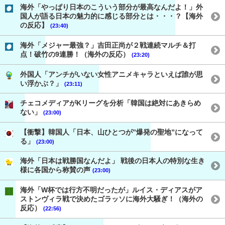
海外「やっぱり日本のこういう部分が最高なんだよ！」外
国人が語る日本の魅力的に感じる部分とは・・・？【海外
の反応】
(23:40)
海外「メジャー最強？」吉田正尚が２戦連続マルチ＆打
点！破竹の9連勝！（海外の反応）
(23:20)
外国人「アンチがいない女性アニメキャラといえば誰が思
い浮かぶ？」
(23:11)
チェコメディアがKリーグを分析「韓国は絶対にあきらめ
ない」
(23:00)
【衝撃】韓国人「日本、山ひとつが”爆発の聖地”になって
る」
(23:00)
海外「日本は戦勝国なんだよ」 戦後の日本人の特別な生き
様に各国から称賛の声
(23:00)
海外「W杯では行方不明だったが」ルイス・ディアスがア
ストンヴィラ戦で決めたゴラッソに海外大騒ぎ！（海外の
反応）
(22:56)