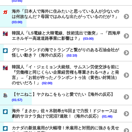
(03:55)
海外「日本人で海外に住みたいと思っている人が少ないの
は何故なんだ？母国ではみんな出たがっているのだが？」
(03:00)
韓国人「LS電線と大韓電線、技術流出で激突」→「西海岸
エネルギー高速道路事業に影響は？」
(03:00)
グリーンランドの海でトランプと繋がりのある石油会社が
怪しい動き？（海外の反応）
(02:10)
韓国人「イ・ジェミョン大統領、サムスン労使交渉を前に
『労働権と同じくらい企業経営権も尊重されるべき』と発
言」→「お前が作ったノランボントゥ法（黄色い封筒法）
のせいだろ！」
(02:00)
【ヤニねこ】ヤクねこをもっと愛でたい【海外の反応】
(01:57)
海外「まさか」佐々木朗希が6回まで力投！ドジャースは
劇的サヨナラ負けで泥沼7連敗！（海外の反応）
(01:46)
カナダの新規雇用が大幅増！米雇用と対照的に強さを見せ