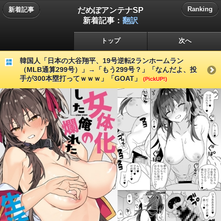
だめぽアンテナSP
Ranking
新着記事
新着記事：
翻訳
トップ
次へ
韓国人「日本の大谷翔平、19号逆転2ランホームラン
（MLB通算299号）」→「もう299号？」「なんだよ、投
手が300本塁打ってｗｗｗ」「GOAT」
(PickUP!)