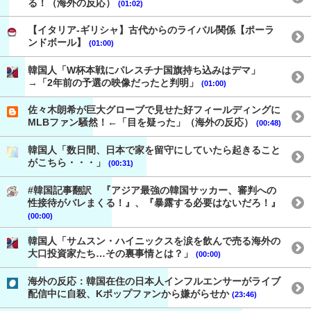
る！（海外の反応）
(01:02)
【イタリア-ギリシャ】古代からのライバル関係【ポーラ
ンドボール】
(01:00)
韓国人「W杯本戦にパレスチナ国旗持ち込みはデマ」
→「2年前の予選の映像だったと判明」
(01:00)
佐々木朗希が巨大グローブで見せた好フィールディングに
MLBファン騒然！←「目を疑った」（海外の反応）
(00:48)
韓国人「数日間、日本で家を留守にしていたら起きること
がこちら・・・」
(00:31)
#韓国記事翻訳 『アジア最強の韓国サッカー、審判への
性接待がバレまくる！』、『暴露する必要はないだろ！』
(00:00)
韓国人「サムスン・ハイニックスを涙を飲んで売る海外の
大口投資家たち…その裏事情とは？」
(00:00)
海外の反応：韓国在住の日本人インフルエンサーがライブ
配信中に自殺、Kポップファンから嫌がらせか
(23:46)