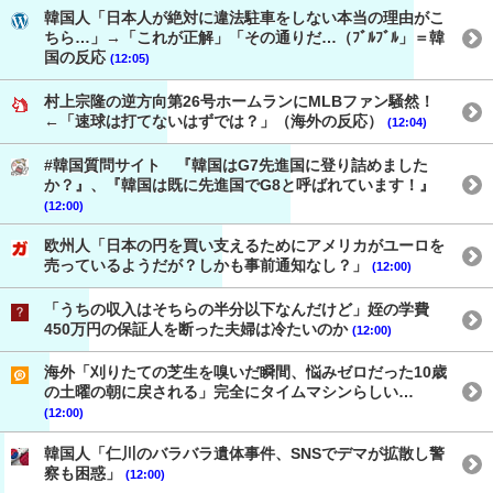
韓国人「日本人が絶対に違法駐車をしない本当の理由がこ
ちら…」→「これが正解」「その通りだ…（ﾌﾞﾙﾌﾞﾙ」＝韓
国の反応
(12:05)
村上宗隆の逆方向第26号ホームランにMLBファン騒然！
←「速球は打てないはずでは？」（海外の反応）
(12:04)
#韓国質問サイト 『韓国はG7先進国に登り詰めました
か？』、『韓国は既に先進国でG8と呼ばれています！』
(12:00)
欧州人「日本の円を買い支えるためにアメリカがユーロを
売っているようだが？しかも事前通知なし？」
(12:00)
「うちの収入はそちらの半分以下なんだけど」姪の学費
450万円の保証人を断った夫婦は冷たいのか
(12:00)
海外「刈りたての芝生を嗅いだ瞬間、悩みゼロだった10歳
の土曜の朝に戻される」完全にタイムマシンらしい…
(12:00)
韓国人「仁川のバラバラ遺体事件、SNSでデマが拡散し警
察も困惑」
(12:00)