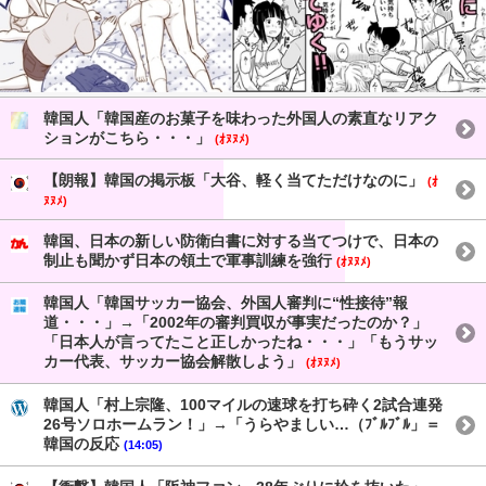
韓国人「韓国産のお菓子を味わった外国人の素直なリアク
ションがこちら・・・」
(ｵﾇﾇﾒ)
【朗報】韓国の掲示板「大谷、軽く当てただけなのに」
(ｵ
ﾇﾇﾒ)
韓国、日本の新しい防衛白書に対する当てつけで、日本の
制止も聞かず日本の領土で軍事訓練を強行
(ｵﾇﾇﾒ)
韓国人「韓国サッカー協会、外国人審判に“性接待”報
道・・・」→「2002年の審判買収が事実だったのか？」
「日本人が言ってたこと正しかったね・・・」「もうサッ
カー代表、サッカー協会解散しよう」
(ｵﾇﾇﾒ)
韓国人「村上宗隆、100マイルの速球を打ち砕く2試合連発
26号ソロホームラン！」→「うらやましい…（ﾌﾞﾙﾌﾞﾙ」＝
韓国の反応
(14:05)