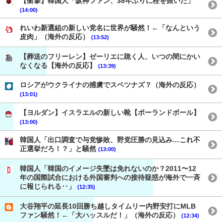
【衝撃】韓国人「阪神ファン、38年ぶりに栓を抜いた」
(14:00)
れいわ新選組の新しい党名に世界が騒然！←「なんという
皮肉」（海外の反応）
(13:52)
【葬送のフリーレン】ゼーリエに跪く人、いつの間にかい
なくなる【海外の反応】
(13:39)
ロシアがウクライナの捕虜でスペツナズ？（海外の反応）
(13:01)
【ヨルダン】イスラエルの新しい靴【ポーランドボール】
(13:00)
韓国人「出口調査で与党惨敗、野党圧勝の見込み…これ不
正選挙だろ！？」と騒然
(13:00)
韓国人「韓国のイメージ失墜は免れないのか？2011〜12
年の国際試合における外国審判への接待疑惑が海外で一斉
に報じられる‥」
(12:35)
大谷翔平の延長10回勝ち越しタイムリー内野安打にMLB
ファン騒然！←「大ハッスルだ！」（海外の反応）
(12:34)