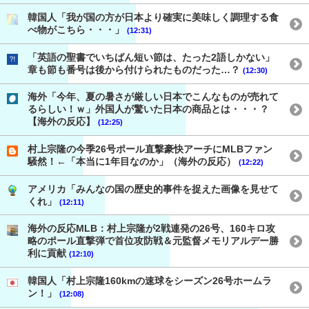
韓国人「我が国の方が日本より確実に美味しく調理する食
べ物がこちら・・・」
(12:31)
「英語の聖書でいちばん短い節は、たった2語しかない」
章も節も番号は後から付けられたものだった…？
(12:30)
海外「今年、夏の暑さが厳しい日本でこんなものが売れて
るらしい！ｗ」外国人が驚いた日本の商品とは・・・？
【海外の反応】
(12:25)
村上宗隆の今季26号ポール直撃豪快アーチにMLBファン
騒然！←「本当に1年目なのか」（海外の反応）
(12:22)
アメリカ「みんなの国の歴史的事件を捉えた画像を見せて
くれ」
(12:11)
海外の反応MLB：村上宗隆が2戦連発の26号、160キロ攻
略のポール直撃弾で首位攻防戦＆元監督メモリアルデー勝
利に貢献
(12:10)
韓国人「村上宗隆160kmの速球をシーズン26号ホームラ
ン！」
(12:08)