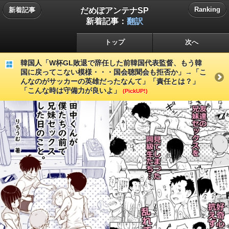
だめぽアンテナSP
Ranking
新着記事
新着記事：
翻訳
トップ
次へ
韓国人「W杯GL敗退で辞任した前韓国代表監督、もう韓
国に戻ってこない模様・・・国会聴聞会も拒否か」→「こ
んなのがサッカーの英雄だったなんて」「責任とは？」
「こんな時は守備力が良いよ」
(PickUP!)