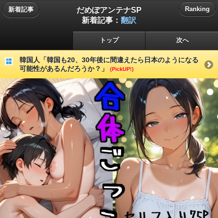
だめぽアンテナSP
Ranking
新着記事
新着記事：
翻訳
トップ
次へ
韓国人「韓国も20、30年後に間違えたら日本のようになる
可能性があるんだろうか？」
(PickUP!)