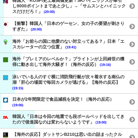
韓国人「KOSPI史上最高値更新！SKハイニックスが牽引
し9000ポイントまであと少し」→「サムスンとハイニック
スだけだろ！」
(20:00)
【衝撃】韓国人「日本のゲーセン、女の子の要望が刺さり
すぎた」
(20:00)
海外「お前らの国に他愛のない対立ってある？」日本「エ
スカレーターの立つ位置」
(19:41)
海外「プレミアのレベルか？」ブライトンが上田綺世の獲
得に動き出して海外大騒ぎ！（海外の反応）
(19:16)
泳いでいる人のすぐ横に消防飛行艇が次々着水する南仏の
湖「肝心の場面で毎回カメラが逃げる」【海外の反応】
(19:15)
日本が2年間限定で食品減税を決定！（海外の反応）
(19:06)
韓国人「日本は今回の地震でも段ボールベッドを出してき
たので後進国なのは変わらないようです」
(19:00)
【海外の反応】ダットサンB210は思い出の詰まったクル