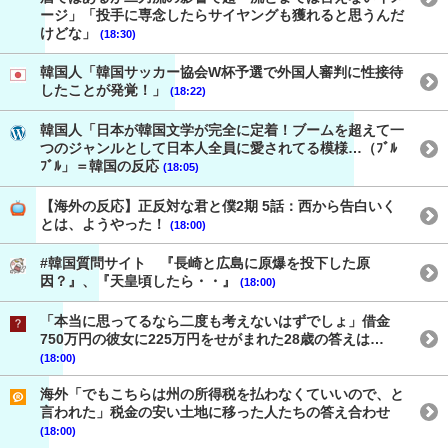
ージ」「投手に専念したらサイヤングも獲れると思うんだ
けどな」
(18:30)
韓国人「韓国サッカー協会W杯予選で外国人審判に性接待
したことが発覚！」
(18:22)
韓国人「日本が韓国文学が完全に定着！ブームを超えて一
つのジャンルとして日本人全員に愛されてる模様…（ﾌﾞﾙ
ﾌﾞﾙ」＝韓国の反応
(18:05)
【海外の反応】正反対な君と僕2期 5話：西から告白いく
とは、ようやった！
(18:00)
#韓国質問サイト 『長崎と広島に原爆を投下した原
因？』、『天皇頃したら・・』
(18:00)
「本当に思ってるなら二度も考えないはずでしょ」借金
750万円の彼女に225万円をせがまれた28歳の答えは…
(18:00)
海外「でもこちらは州の所得税を払わなくていいので、と
言われた」税金の安い土地に移った人たちの答え合わせ
(18:00)