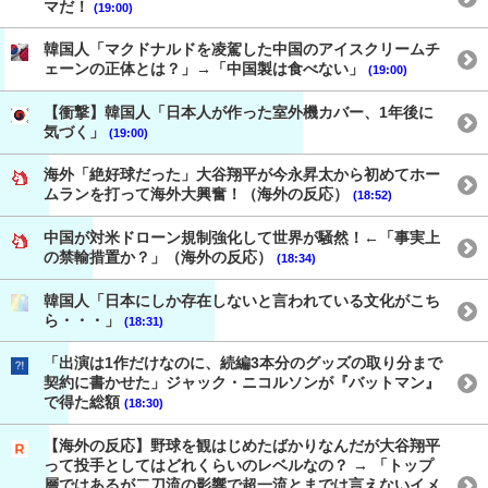
マだ！
(19:00)
韓国人「マクドナルドを凌駕した中国のアイスクリームチ
ェーンの正体とは？」→「中国製は食べない」
(19:00)
【衝撃】韓国人「日本人が作った室外機カバー、1年後に
気づく」
(19:00)
海外「絶好球だった」大谷翔平が今永昇太から初めてホー
ムランを打って海外大興奮！（海外の反応）
(18:52)
中国が対米ドローン規制強化して世界が騒然！←「事実上
の禁輸措置か？」（海外の反応）
(18:34)
韓国人「日本にしか存在しないと言われている文化がこち
ら・・・」
(18:31)
「出演は1作だけなのに、続編3本分のグッズの取り分まで
契約に書かせた」ジャック・ニコルソンが『バットマン』
で得た総額
(18:30)
【海外の反応】野球を観はじめたばかりなんだが大谷翔平
って投手としてはどれくらいのレベルなの？ → 「トップ
層ではあるが二刀流の影響で超一流とまでは言えないイメ