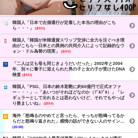
韓国人「日本で左側通行が定着した本当の理由がこち
ら・・・」
(ｵﾇﾇﾒ)
韓国人「韓国が米韓通貨スワップ交渉に全力を注ぐべき理
由がこちら‥日米との異例の共同介入によって記録的なウ
ォン・ドル為替の現実」
(ｵﾇﾇﾒ)
「二人は父も母も同じきょうだいだった」2002年と2004
年、別々に養子に迎えられた男の子と女の子が受けたDNA
検査
(ｵﾇﾇﾒ)
韓国人「PSG、日本の鈴木彩艶に約60億円で正式オファ
ー・・・」→「あいつがそれほどなのか（ﾌﾞﾙﾌﾞﾙ）」「レ
ギュラーとして出れるとは思わないけど、それでもやっぱ
り羨ましいね」
(ｵﾇﾇﾒ)
海外「怒鳴るのやめてと言ったら、そっちが怒鳴ってるか
らだと怒鳴り返された」感情の話ができない人のサイン…
(20:00)