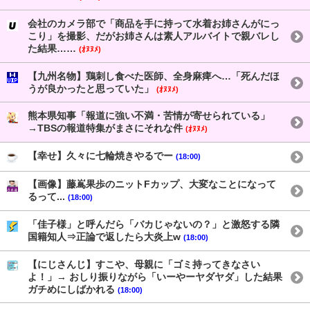
会社のカメラ部で「商品を手に持って水着お姉さんがにっ
こり」を撮影、だがお姉さんは素人アルバイトで親バレし
た結果……
(ｵﾇﾇﾒ)
【九州名物】鶏刺し食べた医師、全身麻痺へ…「死んだほ
うが良かったと思っていた」
(ｵﾇﾇﾒ)
熊本県知事「報道に強い不満・苦情が寄せられている」
→TBSの報道特集がまさにそれな件
(ｵﾇﾇﾒ)
【幸せ】久々に七輪焼きやるでー
(18:00)
【画像】藤嶌果歩のニットFカップ、大変なことになって
るって...
(18:00)
「佳子様」と呼んだら「バカじゃないの？」と激怒する隣
国籍知人⇒正論で返したら大炎上w
(18:00)
【にじさんじ】すこや、母親に「ゴミ持ってきなさい
よ！」→ おしり振りながら「いーやーヤダヤダ」した結果
ガチめにしばかれる
(18:00)