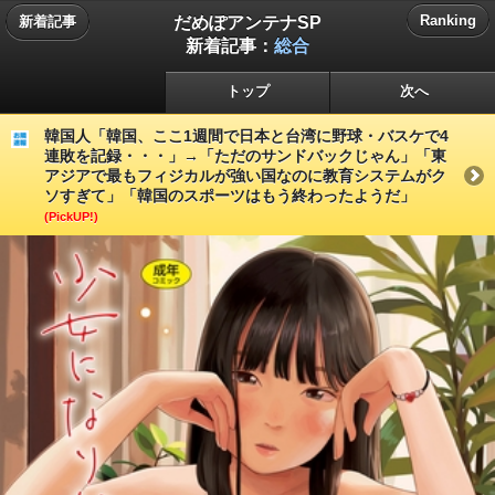
だめぽアンテナSP
Ranking
新着記事
新着記事：
総合
トップ
次へ
韓国人「韓国、ここ1週間で日本と台湾に野球・バスケで4
連敗を記録・・・」→「ただのサンドバックじゃん」「東
アジアで最もフィジカルが強い国なのに教育システムがク
ソすぎて」「韓国のスポーツはもう終わったようだ」
(PickUP!)