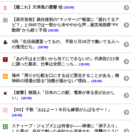
【艦これ】天津風の憂鬱 他
(18:00)
【高市首相】就任後初の“マッサージ”報道に「疲れてるア
ピ？」とSNSでは一部から冷ややかな声…被災地視察“PV
動画”から続く不信
(18:00)
X民「生活保護貰ってるの、 手取り月18万で働いてる人へ
の冒涜だろ」
(18:00)
「あの子はまだ若いから当てにできないの」代表役だけ弟
に譲った親友、仕事は全部こっち…
(18:00)
海外「周りが心配を口にするほど悪化することがある」精
神科の現場が語る”治療が届かない”理由…
(18:00)
【衝撃】韓国人「日本のこの駅、電車が来る音がおかし
い」
(18:00)
【SS】千歌「おはよー！今日も練習がんばるぞー！」
(18:00)
スティーブ・ジョブズとは何者か——禅僧に「弟子入り」
した男が、自分で創った会社から追放され、逆襲のように