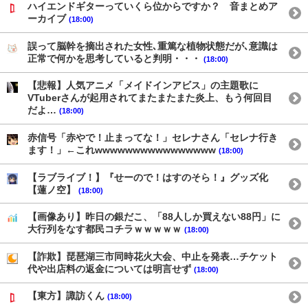
ハイエンドギターっていくら位からですか？ 音まとめア
ーカイブ
(18:00)
誤って脳幹を摘出された女性､重篤な植物状態だが､意識は
正常で何かを思考していると判明・・・
(18:00)
【悲報】人気アニメ「メイドインアビス」の主題歌に
VTuberさんが起用されてまたまたまた炎上、もう何回目
だよ…
(18:00)
赤信号「赤やで！止まってな！」セレナさん「セレナ行き
ます！」←これwwwwwwwwwwwwwwww
(18:00)
【ラブライブ！】『せーので！はすのそら！』グッズ化
【蓮ノ空】
(18:00)
【画像あり】昨日の銀だこ、「88人しか買えない88円」に
大行列をなす都民コチラｗｗｗｗｗ
(18:00)
【詐欺】琵琶湖三市同時花火大会、中止を発表…チケット
代や出店料の返金については明言せず
(18:00)
【東方】諏訪くん
(18:00)