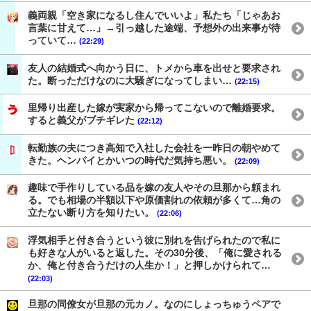
義両親「空き家になるし住んでいいよ」私たち「じゃあお
言葉に甘えて…」→引っ越した途端、予想外の出来事が待
っていて…
(22:29)
友人の結婚式へ向かう日に、トメから車を出せと要求され
た。断っただけなのに大騒ぎになってしまい…
(22:15)
里帰り出産した嫁が実家から帰ってこないので離婚要求。
すると義父がブチギレた
(22:12)
転勤族の夫につき高知で入社した会社を一昨日の朝やめて
きた。ヘンパイとかいつの時代だ気持ち悪い。
(22:09)
趣味で手作りしている品を嫁の友人やその旦那から頼まれ
る。でも相場の半額以下や原価割れの依頼が多くて…角の
立たない断り方を知りたい。
(22:06)
浮気相手と付き合うという彼に別れを告げられたので私に
も好きな人がいると返した。その30分後、「俺に愛される
か、俺と付き合うだけの人生か！」と押しかけられて…
(22:03)
旦那の同僚女が旦那の元カノ。なのにしょっちゅうペアで