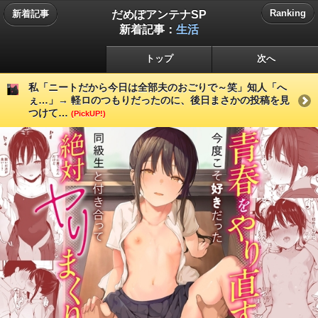
だめぽアンテナSP
Ranking
新着記事
新着記事：
生活
トップ
次へ
私「ニートだから今日は全部夫のおごりで～笑」知人「へ
ぇ…」→ 軽ロのつもりだったのに、後日まさかの投稿を見
つけて…
(PickUP!)