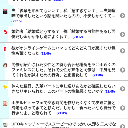
夫「後輩を泊めてもいい？」私「急すぎない？」→夫婦喧
嘩で家出したという話を聞いたものの、不安しかなくて…
(21:15)
婚約者「結婚式どうする？」俺「離婚する可能性あるし面
倒だし金かかるし別によくね？」
(21:12)
彼がオンラインゲームにハマってどんどん口が悪くなり気
性も荒くなった
(21:09)
同僚が紹介された女性との待ち合わせ場所をラ〇ホ近くの
ファミレスにした。それで女性が帰ると同僚は「中身を見
てくれるか試すための行為」と正当化して…
(21:06)
休んだ翌日、先輩パートに申し送りあるかと確認したらい
きなりキレられた。このパートの性格悪くないか？
(21:05)
ホテルビュッフェで空き時間を作りたくなくて友達に蟹と
海老を取ってきてと頼んだ。しかし「食べたいなら自分で
行きなよ」と断られて…
(21:03)
UFOキャッチャーでスヌーピーのでっかい人形を二人でな