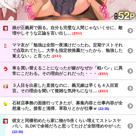
娘が正義厨で困る。自分も完璧な人間じゃないくせに、敵
増やしそうな正論を言い出し...
(ｵﾇﾇﾒ)
ママ友が「勉強は全部一夜漬けだったわ。定期テストそれ
で点取れてたし。大学も指定校推薦だったから、勉強した
覚えない」と言った
(ｵﾇﾇﾒ)
車を買い替えることになったが嫁がなぜか「軽バン」に異
常にこだわる。その理由がこれだった・・・
(ｵﾇﾇﾒ)
３人目を出産した直後なのに、義兄嫁は早くも４人目宣
言。その理由を聞いて複雑な気持ちになり…
(ｵﾇﾇﾒ)
石材店事務の面接行ってきたが、募集内容と仕事内容が全
然違った。接客と清掃、草取りとかが仕事ｗ
(22:35)
彼女と同棲初めたら家に物が5倍くらい増えてストレスヤ
バい。3LDKで余裕だろと思ってたけど全部埋めやがった
(22:30)