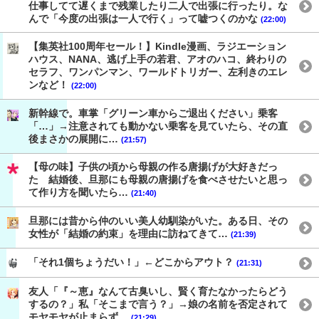
仕事してて遅くまで残業したり二人で出張に行ったり。な
んで「今度の出張は一人で行く」って嘘つくのかな
(22:00)
【集英社100周年セール！】Kindle漫画、ラジエーション
ハウス、NANA、逃げ上手の若君、アオのハコ、終わりの
セラフ、ワンパンマン、ワールドトリガー、左利きのエレ
ンなど！
(22:00)
新幹線で。車掌「グリーン車からご退出ください」乗客
「…」→注意されても動かない乗客を見ていたら、その直
後まさかの展開に…
(21:57)
【母の味】子供の頃から母親の作る唐揚げが大好きだっ
た 結婚後、旦那にも母親の唐揚げを食べさせたいと思っ
て作り方を聞いたら…
(21:40)
旦那には昔から仲のいい美人幼馴染がいた。ある日、その
女性が「結婚の約束」を理由に訪ねてきて…
(21:39)
「それ1個ちょうだい！」←どこからアウト？
(21:31)
友人「『～恵』なんて古臭いし、賢く育たなかったらどう
するの？」私「そこまで言う？」→娘の名前を否定されて
モヤモヤが止まらず…
(21:29)