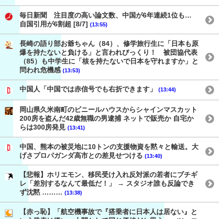
毎日新聞 注目度の高い論文数、中国が6年連続1位も…
自国引用が6割超 [8/7]
(13:55)
長崎の語り部お爺ちゃん（84）、修学旅行生に「日本も原
爆を持たないと負ける」と言われびっくり！ 被団協代表
（85）も中学生に「核を持たないで日本を守れますか」と
問われ危機感
(13:53)
中国人「中国では赤信号でも右折できます」
(13:44)
岡山県久米南町のビニールハウスからシャインマスカット
200房を盗んだ42歳無職の男逮捕 ネットで販売か 自宅か
らは300房発見
(13:41)
中国、熊本の被災地に10トンの支援物資を黙々と輸送。大
げさプロパガンダ高市との差見せつける
(13:40)
【悲報】ホリエモン、移民受け入れ反対派の若者にブチギ
レ「差別するなんて最低だ！」 → スタジオ誰も反論でき
ず沈黙 ………
(13:38)
【赤っ恥】「航空機事故で『搭乗者に日本人は居ない』と