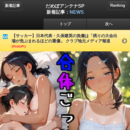
だめぽアンテナSP
Ranking
新着記事
新着記事：
NEWS
トップ
次へ
【サッカー】日本代表・久保建英の負傷は「残りの大会出
場が危ぶまれるほどの重傷」 クラブ地元メディア報道
(PickUP!)