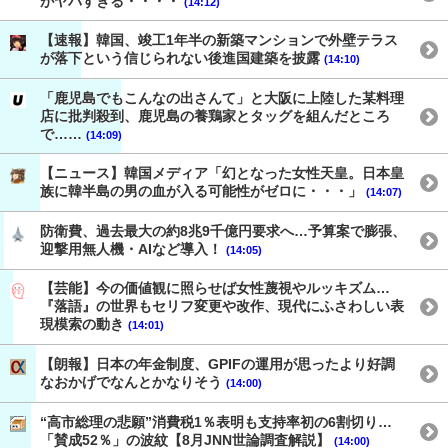
がヤバすぎる・・・・
(14:12)
【速報】韓国、竣工1年半の新築マンションで外壁テラス
が落下という信じられない後進国建築を披露
(14:10)
「鹿児島でもこんなの出さんて」と大阪に上陸した某料理
店に批判殺到、鹿児島の養鶏家とタッグを組んだところ
で……
(14:09)
【ニュース】韓国メディア「幻となった女性天皇。日本皇
族に韓半島の男の血が入る可能性がゼロに・・・」
(14:07)
防衛費、過去最大の約8兆9千億円要求へ…予算案で膨張、
迎撃用無人機・AIなど導入！
(14:05)
【芸能】今の価値観に照らせば女性蔑視やルッキズム…
『落語』の世界もセリフ変更や改作、現代にふさわしい表
現模索の動き
(14:01)
【朗報】日本の年金制度、GPIFの運用が思ったより好調
なおかげでなんとかなりそう
(14:00)
“高市総理の悲願”消費税1％表明も支持率初の6割切り…
「賛成52％」の波紋【8月JNN世論調査解説】
(14:00)