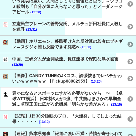
いう発表は嫌い。人間として同じ価値だと思う」→ツッコ
ミ殺到も「自分が気に入らないと思った」とノーダメージ
アピール
(13:38)
立憲民主ブレーンの菅野完氏、メルチュ折田社長に人殺し
を連呼
(13:31)
【動画】ホリエモン、移民受け入れ反対派の若者にブチギ
レ→スタジオ誰も反論できず沈黙w
(13:30)
中国、三峡ダムが全開放流。長江流域で深刻な洪水被害
(13:29)
【画像】CANDY TUNEのJKコス、誇張抜きでレベチかわ
いいｗｗｗｗｗｗ 【Pickup08082959】
(13:20)
豊かになるとスポーツにすがる必要がないから 〜 【卓
球WTT横浜】 日本勢3人が4強、中共勢はまさかの早期全
滅…卓球王国に広がる危機感「明らかな差がある」
(13:15)
【悲報】1日30分睡眠のプロ、『大爆発』してしまった結
果・・・・・
(13:12)
【速報】熊本県知事「報道に強い不満・苦情が寄せられて