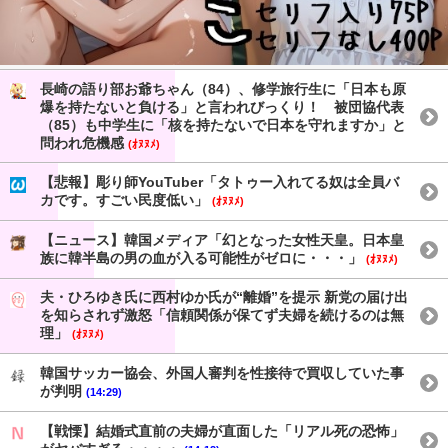
長崎の語り部お爺ちゃん（84）、修学旅行生に「日本も原
爆を持たないと負ける」と言われびっくり！ 被団協代表
（85）も中学生に「核を持たないで日本を守れますか」と
問われ危機感
(ｵﾇﾇﾒ)
【悲報】彫り師YouTuber「タトゥー入れてる奴は全員バ
カです。すごい民度低い」
(ｵﾇﾇﾒ)
【ニュース】韓国メディア「幻となった女性天皇。日本皇
族に韓半島の男の血が入る可能性がゼロに・・・」
(ｵﾇﾇﾒ)
夫・ひろゆき氏に西村ゆか氏が“離婚”を提示 新党の届け出
を知らされず激怒「信頼関係が保てず夫婦を続けるのは無
理」
(ｵﾇﾇﾒ)
韓国サッカー協会、外国人審判を性接待で買収していた事
が判明
(14:29)
【戦慄】結婚式直前の夫婦が直面した「リアル死の恐怖」