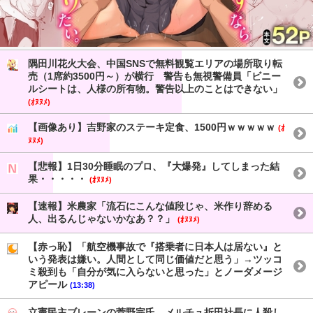
隅田川花火大会、中国SNSで無料観覧エリアの場所取り転
売（1席約3500円～）が横行 警告も無視警備員「ビニー
ルシートは、人様の所有物。警告以上のことはできない」
(ｵﾇﾇﾒ)
【画像あり】吉野家のステーキ定食、1500円ｗｗｗｗｗ
(ｵ
ﾇﾇﾒ)
【悲報】1日30分睡眠のプロ、『大爆発』してしまった結
果・・・・・
(ｵﾇﾇﾒ)
【速報】米農家「流石にこんな値段じゃ、米作り辞める
人、出るんじゃないかなあ？？」
(ｵﾇﾇﾒ)
【赤っ恥】「航空機事故で『搭乗者に日本人は居ない』と
いう発表は嫌い。人間として同じ価値だと思う」→ツッコ
ミ殺到も「自分が気に入らないと思った」とノーダメージ
アピール
(13:38)
立憲民主ブレーンの菅野完氏、メルチュ折田社長に人殺し