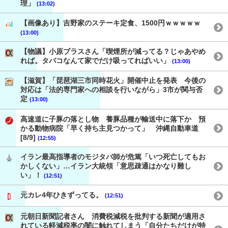
理」
(13:02)
【画像あり】吉野家のステーキ定食、1500円ｗｗｗｗｗ
(13:00)
【物議】小原ブラスさん「喫煙所が減ってる？じゃあやめ
れば。タバコなんて家でだけ吸ってればいい」
(13:00)
【滋賀】「琵琶湖三市同時花火」開催中止を発表 今後の
対応は「法的専門家への相談を行いながら」3市が関与否
定
(13:00)
高速道に子豚の落とし物 養豚品種が輸送中に落下か 預
かる動物病院「早く持ち主見つかって」 沖縄自動車道
[8/9]
(12:55)
イラン最高指導者のモジタバ師が危篤「いつ死亡してもお
かしくない」…イラン大統領「意思疎通はかなり難し
い」！
(12:51)
元カレ4年ひきずってる。
(12:51)
元朝日新聞記者さん 消費税減税を批判する新聞が適用さ
れている軽減税率の闇に触れてしまう「自分たちだけが特