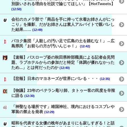
別扱いされる理由を社説で論じてほしい」【HotTweets】
(12:50)
会社のカメラ部で「商品を手に持って水着お姉さんがにっ
こり」を撮影、だがお姉さんは素人アルバイトで親バレし
た結果……
(12:49)
パヨク集団「人殺しの汚い足で広島の土を踏むな！」→広
島県民「お前らの方が汚いんじゃ！」
(12:42)
【速報】バスローブ姿の秋田県幹部職員による記者会見問
題、ラブホテルからの参加だと特定「体調が優れなかった
ため...」とは何だったのか
(12:40)
【悲報】日本のマヨネーズが世界にバレる・・・
(12:35)
【物議】23年のベテラン彫り師、タトゥー客の民度を辛辣
に語る
(12:30)
「神聖なる場所です」靖国神社、境内におけるコスプレや
軍装の禁止を発表
(12:29)
昭和を代表する女優の晩年があまりにも寂しすぎる！と話