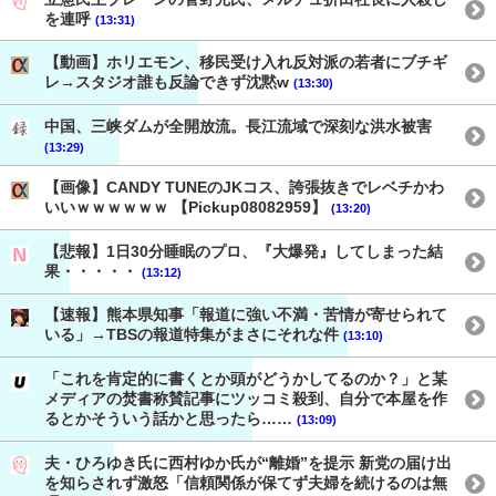
を連呼
(13:31)
【動画】ホリエモン、移民受け入れ反対派の若者にブチギ
レ→スタジオ誰も反論できず沈黙w
(13:30)
中国、三峡ダムが全開放流。長江流域で深刻な洪水被害
(13:29)
【画像】CANDY TUNEのJKコス、誇張抜きでレベチかわ
いいｗｗｗｗｗｗ 【Pickup08082959】
(13:20)
【悲報】1日30分睡眠のプロ、『大爆発』してしまった結
果・・・・・
(13:12)
【速報】熊本県知事「報道に強い不満・苦情が寄せられて
いる」→TBSの報道特集がまさにそれな件
(13:10)
「これを肯定的に書くとか頭がどうかしてるのか？」と某
メディアの焚書称賛記事にツッコミ殺到、自分で本屋を作
るとかそういう話かと思ったら……
(13:09)
夫・ひろゆき氏に西村ゆか氏が“離婚”を提示 新党の届け出
を知らされず激怒「信頼関係が保てず夫婦を続けるのは無