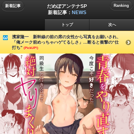
だめぽアンテナSP
Ranking
新着記事
新着記事：
NEWS
トップ
次へ
濱家隆一 新幹線の前の席の女性から写真をお願いされ、
「俺メーク前めっちゃハゲてるしさ」…断ると衝撃の“仕
打ち”
(PickUP!)