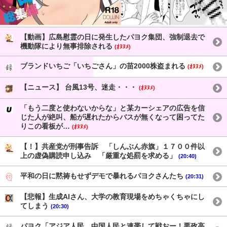
【動画】広島慰霊の日に発生したパヨク集団、強制退去で
機動隊により無事排除される
(ｵﾇﾇﾒ)
ブランドいちご「いちごさん」の苗2000株盗まれる
(ｵﾇﾇﾒ)
【ニュース】 台風13号、迷走・・・
(ｵﾇﾇﾒ)
「もう二度と使わないからな」と某カーシェアの広告を信
じた人が絶叫、船が遅れたからバスが無くなって困ってた
りこの看板が…
(ｵﾇﾇﾒ)
【！】共産党が刑事告訴 「しんぶん赤旗」１７００件以
上の虚偽購読申し込み 「厳重な処罰を求める」
(20:40)
平和の日に黙祷もせずデモで暴れるパヨクさんたち
(20:31)
【悲報】生成AIさん、大学の教育現場をめちゃくちゃにし
てしまう
(20:30)
パヨク「アジア人民、中国人民と連帯して戦おー！悪政高