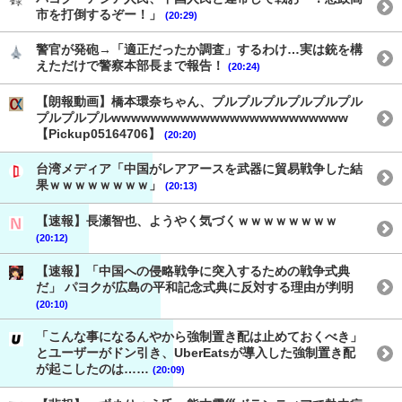
市を打倒するぞー！」
(20:29)
警官が発砲→「適正だったか調査」するわけ…実は銃を構
えただけで警察本部長まで報告！
(20:24)
【朗報動画】橋本環奈ちゃん、プルプルプルプルプルプル
プルプルプルwwwwwwwwwwwwwwwwwwwwwwww
【Pickup05164706】
(20:20)
台湾メディア「中国がレアアースを武器に貿易戦争した結
果ｗｗｗｗｗｗｗｗ」
(20:13)
【速報】長瀬智也、ようやく気づくｗｗｗｗｗｗｗｗ
(20:12)
【速報】「中国への侵略戦争に突入するための戦争式典
だ」 パヨクが広島の平和記念式典に反対する理由が判明
(20:10)
「こんな事になるんやから強制置き配は止めておくべき」
とユーザーがドン引き、UberEatsが導入した強制置き配
が起こしたのは……
(20:09)