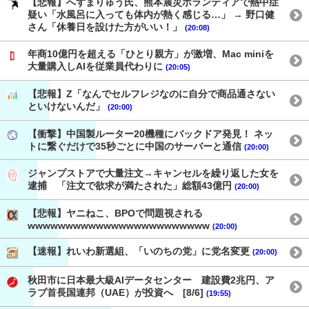
【悲報】へずまりゅう氏、熊本震災ボランティアで熱中症
疑い「水風呂に入っても体内が熱く感じる…」 → 野口健
さん「休養日を設けた方がいい！」
(20:08)
年商10億円を超える「ひとり親方」が激増、Mac miniを
大量購入しAIを従業員代わりに
(20:05)
【悲報】Z「なんでセルフレジなのに自分で商品通さない
といけないんだ」
(20:00)
【衝撃】中国製ルーター20機種にバックドア発見！ ネッ
トに繋ぐだけで35秒ごとに中国のサーバーと通信
(20:00)
ジャンプストアで大量注文→キャンセルを繰り返した女を
逮捕 「注文で欲求が満たされた」総額43億円
(20:00)
【悲報】ヤニねこ、BPOで問題視される
wwwwwwwwwwwwwwwwwwwwwwww
(20:00)
【速報】れいわ新選組、「いのちの党」に党名変更
(20:00)
秋田市に日本最大級AIデータセンター 建設費2兆円、ア
ラブ首長国連邦（UAE）が投資へ [8/6]
(19:55)