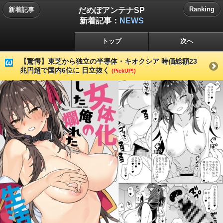
だめぽアンテナSP
Ranking
新着記事
新着記事：
NEWS
トップ
次へ
【驚愕】東芝から独立の半導体・キオクシア 時価総額23
兆円超で国内6位に 日立抜く
(PickUP!)