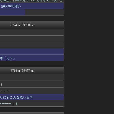
みそパンNEWS
常識的に考えた
約2200万円）
国難にあってもの申す！！
アルファルファモザイク＠ネ...
モナニュース
watch＠２ちゃんねる
8774 in / 21768 out
軍事・ミリタリー速報☆彡
まとめたニュース
日本第一！ニュース録
かせまと！
もえるあじあ(･∀･)
理想ちゃんねる
NEWSまとめもりー｜2c...
軍「え？」
おーるじゃんる
U-1 NEWS.
政経ワロスまとめニュース♪
8714 in / 53457 out
大艦巨砲主義！
watch＠２ちゃんねる
オレ的ゲーム速報＠刃
！
投資ちゃんねる
・・・
痛いニュース(ﾉ∀`)
常識的に考えた
りにもこんな奴いる？
黒マッチョニュース
ーーーー！！
みそパンNEWS
保守速報