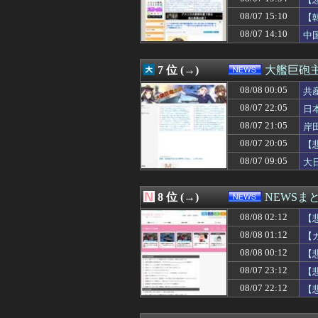
08/07 23:00
【熊本地震】避難
主
08/07 23:00
【IT/ネット】中
08/07 15:10
【
08/07 22:55
GACKT、戦国
08/07 14:10
中
08/07 22:50
【画像】韓国人「
08/07 22:37
【原爆の日】サヨ
08/07 22:33
【悲報】倉持由香
7 位 (→)
大艦巨砲
08/07 22:33
「盗人たけだけ
08/07 22:33
08/08 00:05
中国の海警局と海
共
08/07 22:29
ひろゆき氏の妻・
08/07 22:05
日
08/07 22:16
【速報】サウジ 
08/07 21:05
岸
08/07 22:13
東大調査「外国人
08/07 22:13
バカ「アジフライ
08/07 20:05
【
08/07 22:12
【悲報】大物ミュ
08/07 09:05
大
08/07 22:10
【速報】人事院、
08/07 22:09
激混みのはずの東
08/07 22:08
【悲報】X民「高
8 位 (→)
NEWSま
08/07 22:05
日本やドイツが
08/08 02:12
08/07 22:03
【悲報】「舌を
【
08/07 22:00
声優の声でAI動
08/08 01:12
【
08/07 22:00
【朗報】オワコン
08/08 00:12
【
08/07 22:00
【芸能】元EXI
08/07 22:00
【速報】サウジ 
08/07 23:12
【
08/07 22:00
「米国の民間組織
08/07 22:12
【
08/07 22:00
【速報】サウジ 
08/07 22:00
【鹿児島】突然右