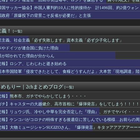
者の食生活、改善急務＝調理できず「パン飽き飽き」―断水なお３万...
張
国企業Zbtlink製ルーター20機種にバックドア、外部から...
韓国サッカー協会】外国人審判約10人に性的接待か 計1496回、約2億ウォン（
時代のトイレ事情に驚き「調べてみたんだけど…エグくない？」8/...
国政府「原爆投下の背景こそ反省が必要だ」と主張
日本人の間で『女が破滅的な人生を送るのを楽しむ陰湿な趣味』が流...
ク「防弾ガラスの中でスピーチした総理がこれまでいたんだろうか。...
、息子の「自閉スペクトラム症」診断にショックで涙… 見逃してい...
主義！
[一覧]
しい」中国国防省が防衛白書に反発…日本の新型軍国主義と批判！
軍の船が衝突2人死亡 南シナ海でフィリピン船を追跡中、公表まで...
産主義、社会主義「必ず失敗します」資本主義「必ず少子化します」
西村ゆか氏、新党結成巡る”ブチギレ”投稿を謝罪「配慮に欠けた行...
本やドイツが連合国に負けた理由
パキスタン トルコ３カ国 相互防衛協定締結
田が叩かれてた理由が分からん
受け入れ反対」大幅増（20.7pt増）、若い世代で増加幅大
うめーwww」ワイ「ほーい(ケチャップ取り上げる)」
悲報】ロシア、じわじわと逝き始める
ージシャンSUGIZOさん、『爆弾発言』キタァアアアアアーーー...
日本帝国陸軍「侵攻できたとして、食糧どうすんだよ」大本営「現地調達」陸
2年連続で国家公務員月給3%増の「1万5056円」引き上げ勧告...
京駅で鍵が空いているコインロッカーが散見、「ラッキー」と思って...
市総理が防弾ガラスやSPに守られてながら平和式典でスピーチして...
とめもりー｜2chまとめブログ
[一覧]
連合国に負けた理由
入れてきたから歯と口でブロック」元ジャンポケ斉藤の不同意性交公判
悲報】熊本市、ガチでやらかしてしまう・・・・
画作ってる人達、終了へ
ガチ】キャスターの大越健介、高市首相に『爆弾発言』をしてしまう！！！！
扱いされていたデジモンさん、令和に「全盛期を超える利益」を生み...
悲報】リュウジ氏、冷やし中華を完全否定した『理由』、ガチでヤバイ・・・
LE・黒木啓司、妻・宮崎麗果被告へのDV事案で逮捕されていた ...
パキスタン トルコ３カ国 相互防衛協定締結
悲報】ケンコバがコロナの特殊すぎる後遺症に苦しんでいる模様…お前らの周
」から情報提供…18歳未満の女の子の裸が写った画像を所持か ...
悲報】大物ミュージシャンSUGIZOさん、『爆弾発言』キタァアアアアアーー
パキスタン トルコ３カ国 相互防衛協定締結
折し路面電車と衝突 乗っていた男女3人は車を放置しダッシュで逃...