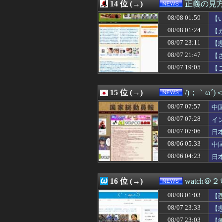
08/07 20:05
14 位 (→)
ワイルドベリーズ
正義の見
08/07 20:02
職員がバスロー
08/08 01:59
【
08/07 20:00
食品消費税1％へ
→
08/07 20:00
08/08 01:24
有名配信者さん、
【
08/07 20:00
【悲報】町のお弁
08/07 23:11
【
08/07 20:00
れいわ新選組の
08/07 21:47
【
08/07 20:00
【東京】東京駅近
08/07 19:55
韓国メディア 韓国
08/07 19:05
【
08/07 19:54
【悲報】ロシア報
総
08/07 19:46
太陽光発電所で、
15 位 (→)
/)；｀ω´
08/07 07:57
中
急
08/07 07:28
イ
イ
08/07 07:06
日
ｹ
08/06 05:33
中
隊
08/06 04:23
日
ハ
16 位 (→)
watch＠
08/08 01:03
【
08/07 23:33
【
08/07 23:03
【