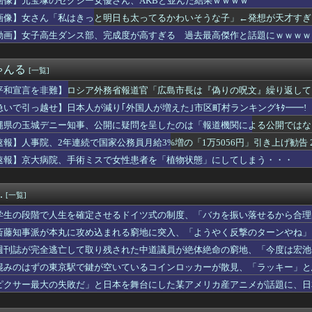
画像】元宝塚のセクシー女優さん、AKBと並んだ結果ｗｗｗｗ
が「新幹線のほうが楽」と譲りません。東京から大阪まで家族4人だ...
画像】女さん「私はきっと明日も太ってるかわいそうな子」←発想が天才すぎるｗｗｗ 
私はきっと明日も太ってるかわいそうな子」←発想が天才すぎるｗｗ...
入れ派のパヨおば、自分の家に来られたら全力で拒否るｗｗｗｗｗｗ...
動画】女子高生ダンス部、完成度が高すぎる 過去最高傑作と話題にｗｗｗｗ
手術で｢正常な組織｣を誤って摘出する手術ミス 通常の生活送って...
ジ氏、冷やし中華を完全否定した『理由』、ガチでヤバイ・・・・・・
ゃんる
[一覧]
】日本人が減り｢外国人が増えた｣市区町村ランキングｷﾀ━━!
丸に攻め込まれる窮地に突入、「ようやく反撃のターンやね」と手際...
平和宣言を非難】ロシア外務省報道官「広島市長は『偽りの呪文』繰り返して
た総理大臣、ワースト１位が同点でこの人ｗｗｗｗｗｗ
急いで引っ越せ】日本人が減り｢外国人が増えた｣市区町村ランキングｷﾀ━━!
主義「必ず失敗します」資本主義「必ず少子化します」
】新ヒロイン「銭子」追加記念、カラオケ懇親パーティー
縄県の玉城デニー知事、公開に疑問を呈したのは「報道機関による公開ではな
超脱税疑い 詐取金で競艇か、国税当局
」とよくわからない説明
速報】人事院、2年連続で国家公務員月給3%増の「1万5056円」引き上げ勧告 
人技能実習生に帰国迫る 「権利を侵害」監理団体などに314万円...
速報】京大病院、手術ミスで女性患者を「植物状態」にしてしまう・・・
生ダンス部、完成度が高すぎる 過去最高傑作と話題にｗｗｗｗ
屋「6人で長居して会計4939円！喋りたいだけなら公園に行って...
閣改造で目論む「麻生支配からの脱却」…茂木敏充氏も小林鷹之氏も...
.
[一覧]
本爆発】なぜ再入館できた？ハビタ幹部は「モール職員は引き止めな...
「もし可能なら修学旅行や平和学習の小学生に腐敗した遺体の臭いを...
学生の段階で人生を確定させるドイツ式の制度、「バカを振い落せるから合理
「自己批判」を密告合戦に変えて幹部を黙らせる
斎藤知事派が本丸に攻め込まれる窮地に突入、「ようやく反撃のターンやね」
首相の感動的なBGMをつけた熊本訪問の感動ムービーを投稿
イメージが墜落
週刊誌が完全逃亡して取り残された中道議員が絶体絶命の窮地、「今度は宏池
た「女性天皇」 [8/7]
れる人が続出
混みのはずの東京駅で鍵が空いているコインロッカーが散見、「ラッキー」と
はいいなぁ」ニート「それではニートのスケジュールをご覧ください」
ピクサー最大の失敗だ」と日本を舞台にした某アメリカ産アニメが話題に、日
らどっかから借金して踏み倒そうと思うんだけど・・・
のか謎な職業てあるよな？
ってるまゆ毛はNG、8割の女性「整えるべき」