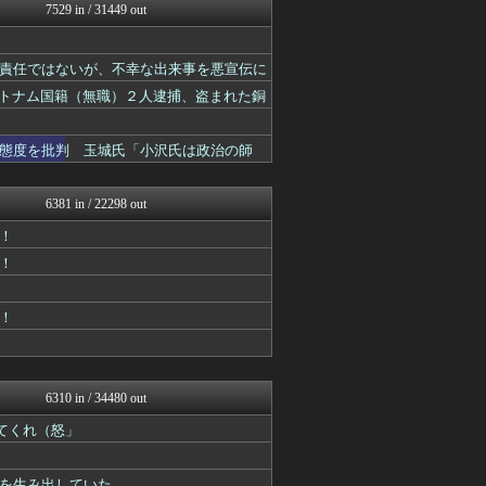
ネトウヨにゅーす
7529 in / 31449 out
国難にあってもの申す！！
正義の見方
かせまと！
責任ではないが、不幸な出来事を悪宣伝に
まとめたニュース
ベトナム国籍（無職）２人逮捕、盗まれた銅
オレ的ゲーム速報＠刃
挙は初
にゅーすアルー！
おーるじゃんる
態度を批判 玉城氏「小沢氏は政治の師
かせまと！
watch＠２ちゃんねる
ゆめ痛 -自動車まとめブロ...
6381 in / 22298 out
日本第一！ニュース録
！
オレ的ゲーム速報＠刃
軍事・ミリタリー速報☆彡
！
反日愚国 恨寓瘻
NEWSまとめもりー｜2c...
おーるじゃんる
！
U-1 NEWS.
かせまと！
政経ワロスまとめニュース♪
あじあニュースちゃんねる
6310 in / 34480 out
ニュース30over
てくれ（怒」
大艦巨砲主義！
痛いニュース(ﾉ∀`)
watch＠２ちゃんねる
を生み出していた