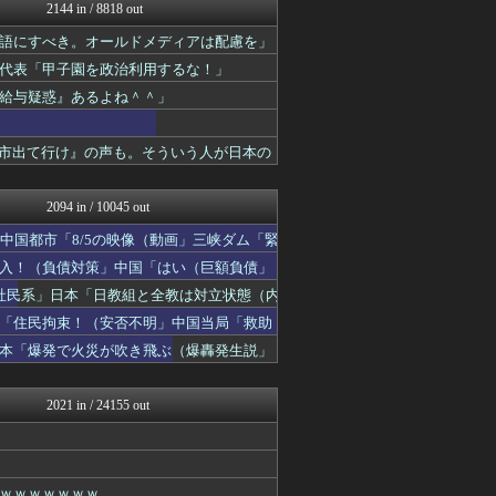
軍事・ミリタリー速報☆彡
2144 in / 8818 out
痛いニュース(ﾉ∀`)
語にすべき。オールドメディアは配慮を」
常識的に考えた
オレ的ゲーム速報＠刃
代表「甲子園を政治利用するな！」
投資ちゃんねる
給与疑惑』あるよね＾＾」
黒マッチョニュース
みそパンNEWS
国難にあってもの申す！！
高市出て行け』の声も。そういう人が日本の
保守速報
もえるあじあ(･∀･)
2094 in / 10045 out
中国都市「8/5の映像（動画」三峡ダム「緊
入！（負債対策」中国「はい（巨額負債」
社民系」日本「日教組と全教は対立状態（内
「住民拘束！（安否不明」中国当局「救助
日本「爆発で火災が吹き飛ぶ（爆轟発生説」
2021 in / 24155 out
ｗｗｗｗｗｗｗ