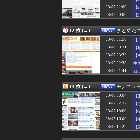
08/07 21:00
人気配信者さん、
08/07 21:00
08/07 21:00
【京都】高さ4.
【
08/07 21:00
パヨさん「なぜ高
08/07 20:00
【
08/07 21:00
カンニング竹山、
08/07 21:00
ジャングリア沖縄
08/07 21:00
【速報】悠仁さ
12 位 (→)
まとめた
08/07 21:00
【悲報】NISA民、
08/08 01:58
【
08/07 20:55
トランプ氏「FR
08/07 20:55
コメ 損切り加
08/08 00:31
【
08/07 20:55
中国メディア 日
08/07 23:33
【
08/07 20:47
デニー支援の小沢
08/07 22:33
08/07 20:41
KDDIの松田社長
中
08/07 20:40
【P】エッセイス
08/07 21:41
ロ
08/07 20:33
【悲報】日本、
08/07 20:31
れいわ新選組の
08/07 20:30
元れいわ新選組
13 位 (→)
モナニュ
08/07 20:29
経済崩壊の中国・
08/08 00:04
【
08/07 20:20
「14歳の少年に
08/07 20:12
【悲報】カズレ
08/07 22:37
【
08/07 20:10
【速報】日銀植
ん
08/07 18:00
【
08/07 20:09
小沢一郎氏、デ
08/07 16:09
【
08/07 20:09
「日本は危険だ」
し
08/07 20:08
【悲報】極左活動
08/07 14:22
【
08/07 20:05
【悲報】Goog
茂
08/07 20:05
【悲報】ロシア