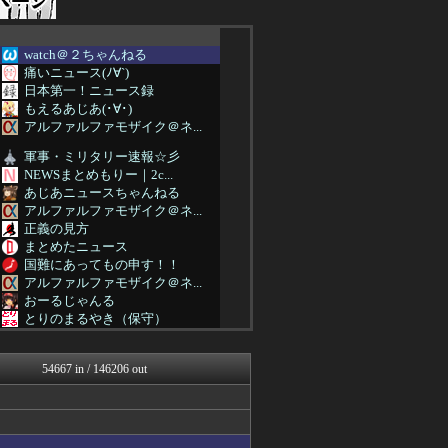
watch＠２ちゃんねる
痛いニュース(ﾉ∀`)
日本第一！ニュース録
もえるあじあ(･∀･)
アルファルファモザイク＠ネ...
軍事・ミリタリー速報☆彡
NEWSまとめもりー｜2c...
あじあニュースちゃんねる
アルファルファモザイク＠ネ...
正義の見方
まとめたニュース
国難にあってもの申す！！
アルファルファモザイク＠ネ...
おーるじゃんる
とりのまるやき（保守）
正義の見方
NEWSまとめもりー｜2c...
54667 in / 146206 out
U-1 NEWS.
watch＠２ちゃんねる
軍事・ミリタリー速報☆彡
常識的に考えた
アルファルファモザイク＠ネ...