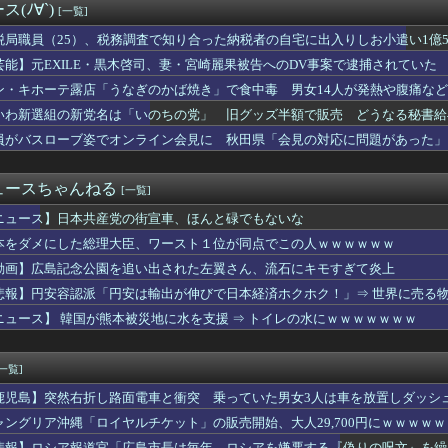
(ﾉ∀`)
[一覧]
げたけど質問ある？
は女性、イザベラ王女の姿も…デンマークが新たな兵役制度開始！
税局職員（25）、税務調査で知り合った納税者の自宅に出入りしお小遣い1億50
2歳だけど仕事ない、てかバイトすら落ちる日々
芸能】元EXILE・黒木啓司、妻・宮崎麗果被告へのDV事案で逮捕されてい
国転勤あるけど平気？」 就活生「はい！」
傷の怪我
スシロータワー」が大流行→14時間待ちで整理券が転売される事態...
ン・キホーテ露店「うなぎのかば焼き」で食中毒 男女14人が発熱や腹痛な
って言われた
いわ新選組の新党名は「いのちの党」 旧グッズ半額で販売 どうなる秘書給
グさん、誰も観ないｗｗｗｗｗｗｗｗｗｗｗｗｗｗｗｗｗ
員がバスローブ姿でオンライン会見に 秋田県「会見の対応に問題があった」
、殺されることに怯え始めるwwwwwwwww
がり、加速してしまう
ター尊重を掲げた人気ゲームのAIチャットアプリ、◯◯界隈がブチ...
ュースちゃんねる
[一覧]
軍の船が衝突2人死亡 南シナ海でフィリピン船を追跡中、公表まで...
スターエナジーが安いぞ(´・ω・｀)
ニュース】日本共産党の街宣車、ほんと碌でもないな
がコロナの特殊すぎる後遺症に苦しんでいる模様…お前らの周りにも...
本をダメにした総理大臣、ワースト１位が同点でこの人ｗｗｗｗｗｗ
れいわ、新党移行に伴い旧グッズ半額セール開催。でも『秘書給与疑...
ー知事、公開に疑問を呈したのは「報道機関による公開ではなく、公...
動画】広島記念公園を追い出された左翼さん、流石にキモすぎて炎上
亡して取り残された中道議員が絶体絶命の窮地、「今度は宏池会に矛...
悲報】円安容認派「円安は輸出が伸びで日本経済ホクホク！」⇒ 世界に売る
スリーパー堀大輔さん、リスナーから「寝たほうがいい！」と言われ...
ニュース】 韓国が熊本被災地に水を支援 ⇒ トイレの水にｗｗｗｗｗｗｗ
子知事、東京駅近くに「地下シェルター」整備を正式表明ｗｗｗｗｗ...
BQなに持ってけば嬉しい？
）、税務調査で知り合った納税者の自宅に出入りしお小遣い1億50...
[一覧]
作者「居酒屋行くよりホスト初回の方が安くてチヤホヤされる」
嫌い 日本人の思考・性格が嫌い 日本人を許さない 日本なんか消...
鹿児島】突然右折し路面電車と衝突 乗っていた男女3人は車を放置しダッシ
妊婦さんらしき人に席を譲ろうか悩んでいたら隣の男性に先を越され...
ャングリア沖縄「ロイヤルチケット」の販売開始、大人29,700円にｗｗｗｗ
口座2052万のうち「約4割が未稼働」だったｗｗｗｗｗ
悲報】ロシア報道官「広島市長は毎年、ロシアを嫌悪する『偽りの呪文』を繰