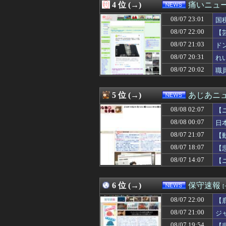
4 位 (→)
痛いニュース
08/07 23:49
不動産屋立ち上
08/07 23:47
徴集兵の20％
08/07 23:01
国
08/07 23:45
早稲田政経卒3
08/07 22:00
【
08/07 23:41
就活面接官「全
損
08/07 21:03
08/07 23:40
中国、SNSで「
ド
08/07 23:33
彼女に結婚する
08/07 20:31
れ
08/07 23:33
【悲報】Jリー
08/07 20:02
職
08/07 23:33
【画像】高市早苗
08/07 23:30
コメ価格の値下
08/07 23:30
【悲報】クリエイ
5 位 (→)
あじあニ
08/07 23:29
中国の海警局と海
08/07 23:13
Amazonでモン
08/08 02:07
【
08/07 23:12
【悲報】ケンコバ
08/08 00:07
日
08/07 23:11
【悲報】テレ朝「
08/07 21:07
08/07 23:10
沖縄県の玉城デニ
【
08/07 23:09
某週刊誌が完全逃
08/07 18:07
【
08/07 23:08
【悲報】ショート
08/07 14:07
【
08/07 23:03
【衝撃】小池百合
08/07 23:02
みんなは職場のB
08/07 23:01
国税局職員（25
6 位 (→)
保守速報
08/07 23:00
【悲報】みい山
08/07 23:00
パヨク「日本が大
08/07 22:00
【
08/07 23:00
夫さん、電車内で
08/07 21:00
ジ
08/07 23:00
【悲報】NISA
08/07 19:54
【