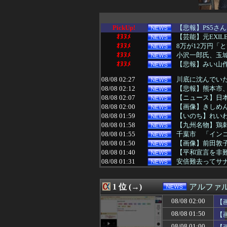
PickUp!
【悲報】PS5さ
ｵﾇﾇﾒ
【芸能】元EXI
ｵﾇﾇﾒ
8万が12万円「
ｵﾇﾇﾒ
小沢一郎氏、玉城
ｵﾇﾇﾒ
【悲報】みい山
08/08 02:27
川底に沈んでい
08/08 02:12
【悲報】熊本市
08/08 02:07
【ニュース】日
08/08 02:00
【画像】きしめ
08/08 01:59
【いのち】れいわ
08/08 01:58
【九州名物】鶏
08/08 01:55
千葉市 「インコ
08/08 01:50
【画像】前田敦子さ
08/08 01:40
【平和宣言を非
08/08 01:31
安倍難去ってサ
08/08 01:24
【カミツキ悲報】
08/08 01:12
【ガチ】キャス
1 位 (→)
アルファ
08/08 01:09
小学生の段階で人
08/08 01:03
【画像】日本の
08/08 02:00
【
08/08 01:03
アメリカの終戦
08/08 01:50
【
08/08 01:00
【東京】「ミラー
08/08 01:00
【画像】元宝塚
08/08 01:00