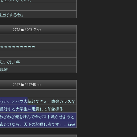
オレ的ゲーム速報＠刃
常識的に考えた
黒マッチョニュース
値上げするわ」
ゴタゴタシタニュース
保守速報
みそパンNEWS
2778 in / 29317 out
投資ちゃんねる
かせまと！
まとめたニュース
ｗｗｗｗｗｗｗｗｗ
国難にあってもの申す！！
もえるあじあ(･∀･)
表までに1年
理想ちゃんねる
おーるじゃんる
非難
watch＠２ちゃんねる
痛いニュース(ﾉ∀`)
オレ的ゲーム速報＠刃
2547 in / 24748 out
日本第一！ニュース録
キムチ速報
NEWSまとめもりー｜2c...
うか。オバマ大統領でさえ、防弾ガラスな
おーるじゃんる
反対する大学生を用意して印象操作
まとめたニュース
「わざわざ俺を呼んで全ポスト漁らせようと
U-1 NEWS.
政経ワロスまとめニュース♪
市だけなら、天下の恥晒し者です」→石破
ニュース30over
大艦巨砲主義！