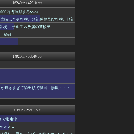
16249 in / 47910 out
ふぇー速
軍事・ミリタリー速報☆彡
00万円頂戴するwww
ふぇー速
た 宮崎は全身打撲、頭部裂傷及び打撲、頸部
ふぇー速
にゅーすアルー！
ど訴え…サルモネラ属の菌検出
ふぇー速
与疑惑
watch＠２ちゃんねる
まとめたニュース
かせまと！
アルファルファモザイク＠ネ...
14929 in / 59946 out
日本第一！ニュース録
理想ちゃんねる
NEWSまとめもりー｜2c...
正義の見方
おーるじゃんる
U-1 NEWS.
物が無さすぎて輸出額で韓国に惨敗・・・
政経ワロスまとめニュース♪
watch＠２ちゃんねる
かせまと！
痛いニュース(ﾉ∀`)
9039 in / 25501 out
アルファルファモザイク＠ネ...
黒マッチョニュース
ュで逃走中
オレ的ゲーム速報＠刃
ｗｗｗｗｗ
投資ちゃんねる
り返し、日本人をゾンビ化させている」と