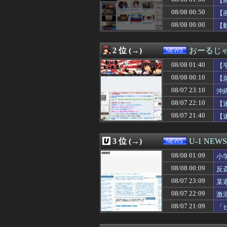
【
08/08 00:55
お盆の帰省は、妻
08/08 00:50
【
08/08 00:50
【画像】女さん「
08/08 00:00
08/08 00:31
【動画】移民受け
【
08/08 00:13
京大病院､脳腫瘍
08/08 00:12
【悲報】リュウ
2 位 (→)
おーるじ
08/08 00:10
【急いで引っ越せ
08/08 00:09
反斎藤知事派が本
08/08 01:40
【
08/08 00:07
日本をダメにし
08/08 00:10
【
08/08 00:05
共産主義、社会
08/08 00:04
【生成AI漫画
08/07 23:10
沖
08/08 00:03
税務署員1億円
た
08/07 22:10
【
08/08 00:00
妊娠のフィリピン
08/07 21:40
【
08/08 00:00
【動画】女子高
08/08 00:00
【画像あり】居酒
08/08 00:00
高市首相、秋の内
3 位 (→)
U-1 NEWS
08/08 00:00
【イオンモール熊
08/08 00:00
元原爆資料館館長
08/08 01:09
小
08/08 00:00
毛沢東、党内の
08/08 00:09
反
08/07 23:59
首相官邸、高市
08/07 23:56
08/07 23:09
韓国サッカーの
某
08/07 23:55
朝鮮日報 幻となっ
呆
08/07 22:09
激
08/07 23:54
社会人「ニート
08/07 21:09
「
08/07 23:51
マジで金無いか
08/07 23:50
どうやってなる
08/07 23:50
長い、太い、下が