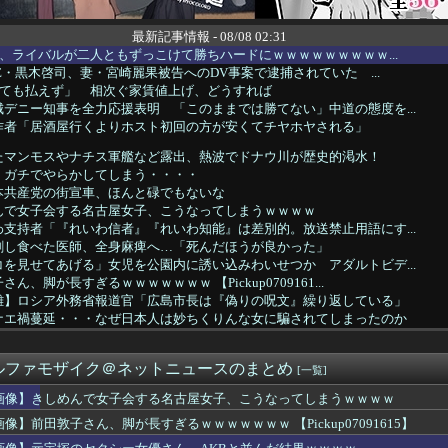
最新記事情報 - 08/08 02:31
ん、ライバルが二人ともずっこけて勝ちハードにｗｗｗｗｗｗｗｗｗ...
LE・黒木啓司、妻・宮崎麗果被告へのDV事案で逮捕されていた ...
とても払えず」 相次ぐ家賃値上げ、どうすれば
デニー知事を全力応援表明 「このままでは勝てない」中道の態度を...
作者「居酒屋行くよりホスト初回の方が安くてチヤホヤされる」
たマンモスやナチス軍艦など露出、熱波でドナウ川が歴史的渇水！
、ガチでやらかしてしまう・・・・
本共産党の街宣車、ほんと碌でもないな
んで女子会する名古屋女子、こうなってしまうｗｗｗｗ
支持者「『れいわ信者』『れいわ知能』は差別的。放送禁止用語にす...
刺し食べた医師、全身麻痺へ…「死んだほうが良かった」
を見せてあげる」女児を公園内に誘い込みわいせつか アダルトビデ...
ん、脚が長すぎるｗｗｗｗｗｗｗ 【Pickup0709161...
難】ロシア外務省報道官「広島市長は『偽りの呪文』繰り返している」
ナエ禍蔓延・・・なぜ日本人は妙ちくりんな女に騙されてしまったのか
甲子園でインドネシア人選手が始球式→日本保守党・百田尚樹代表「...
ターの大越健介、高市首相に『爆弾発言』をしてしまう！！！！！
ルファモザイク＠ネットニュースのまとめ
生を確定させるドイツ式の制度、「バカを振い落せるから合理的だ」...
[一覧]
ライオンさん、溶けるｗｗｗｗｗｗｗｗｗｗｗｗｗｗ
画像】きしめんで女子会する名古屋女子、こうなってしまうｗｗｗｗ
に立ちはだかる壁、イスラエルはトランプ和平案に「同意せず」！
画像】前田敦子さん、脚が長すぎるｗｗｗｗｗｗｗ 【Pickup07091615】
くらいは当たっても仕方ないと」運転手男（49）を再逮捕 ベント...
のセクシー女優さん、AKBと並んだ結果ｗｗｗｗ