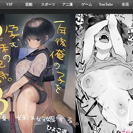
VIP
芸能
スポーツ
アニ漫
ゲーム
YouTube
生活