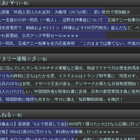
ー虐めが流行ってる模様
(･∀･)
[一覧]
国製の「プレハブ住宅」に世界から注文が殺到 その理由は？[8/...
れいわ大石あきこさん、離党報告&活動休止を宣言
大調査「外国人受け入れ反対」大幅増（20.7pt増）、若い世代で増加幅大
統計大幅悪化 ドル円は1ドル157円台まで急落
ニー支援の小沢一郎氏（一般人）、辺野古沖事故について「玉城デニー知事の
道官「広島市長は『偽りの呪文』繰り返している」 平和宣言を非難
用する人がいる」
陽光発電所で、銅線およそ2.2トン（時価およそ330万円相当）盗んだなど、
顔を出さず出席した男性、他の職員に促され顔を出してみた結果ｗｗ...
の半分はすでに売却 富山で「金属盗対策法違反（去年9月施行）」による検
の結果､日本人の遺伝子は白人や黒人よりも中国人や韓国人に酷似と...
いわ新選組、公式グッズ半額セールｗｗｗｗ
院、手術ミスで女性患者を「植物状態」にしてしまう・・・
沢一郎氏、玉城デニー知事を全力応援表明 「このままでは勝てない」中道の
Iによる概要」ってなって、適当なこと書いてるよな
」※中道は支援表明せず
給率過去最低37%ｗｗｗｗｗｗｗ コメ消費減響く・・・
ps。しかもL型エンジン…このS31Zいくらかかってるんだ…
リタリー速報☆彡
[一覧]
巡る防衛相発言を批判、横浜駅西口で市民ら #高市小泉麻生めちゃ...
底に沈んでいたマンモスやナチス軍艦など露出、熱波でドナウ川が歴史的渇水
99円」セール！全43巻「22,704円」→「4,257円...
に核持ち出すか…中ロに備え「短距離戦術核」を検討！
メリカの終戦に立ちはだかる壁、イスラエルはトランプ和平案に「同意せず」
え 〜 パさん「平和を願う式典なのに防弾ガラスと防弾バッグSP...
集兵の20％は女性、イザベラ王女の姿も…デンマークが新たな兵役制度開始！
ルで『異変』が起こっている模様・・・・・・
大統領、出産旅行を禁じる大統領令「米国籍取得を目的とした中国人...
盗人たけだけしい」中国国防省が防衛白書に反発…日本の新型軍国主義と批判
失敗だ」と日本を舞台にした某アメリカ産アニメが話題に、日本と韓...
国、韓国防衛に核持ち出すか…中ロに備え「短距離戦術核」を検討！
の回線貸し出し終了へ 都市部で9月末に
新聞の記者「死傷者の情報を教えて！」 → 企業「個人情報は控え...
念公園を追い出された左翼さん、流石にキモすぎて炎上
んねる
[一覧]
資にハマる若者はギャンブルにハマる若者と同じ傾向がある」
画像あり】居酒屋「6人で長居して会計4939円！喋りたいだけなら公園に行っ
た理由が分からん
店「うなぎのかば焼き」で食中毒 男女14人が発熱や腹痛など訴え...
悲報】NISA口座2052万のうち「約4割が未稼働」だったｗｗｗｗｗ
無期懲役になった奴、怖いｗｗｗｗｗｗｗｗｗｗｗｗｗｗｗｗｗｗｗ...
朗報】オワコン扱いされていたデジモンさん、令和に「全盛期を超える利益」