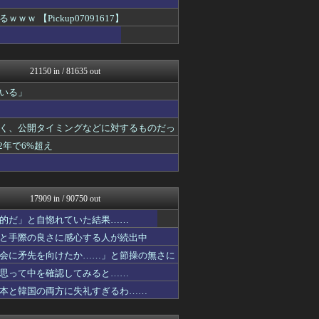
国難にあってもの申す！！
【Pickup07091617】
アルファルファモザイク＠ネ...
まとめたニュース
理想ちゃんねる
NEWSまとめもりー｜2c...
21150 in / 81635 out
おーるじゃんる
U-1 NEWS.
いる」
あじあニュースちゃんねる
大艦巨砲主義！
モナニュース
く、公開タイミングなどに対するものだっ
かせまと！
2年で6%超え
常識的に考えた
アルファルファモザイク＠ネ...
投資ちゃんねる
黒マッチョニュース
17909 in / 90750 out
みそパンNEWS
ゴタゴタシタニュース
的だ」と自惚れていた結果……
ネトウヨにゅーす
と手際の良さに感心する人が続出中
なんJ政治ネタまとめ
厳選！韓国情報
会に矛先を向けたか……」と節操の無さに
国難にあってもの申す！！
思って中を確認してみると……
ふぇー速
本と韓国の両方に失礼すぎるわ……
ふぇー速
ふぇー速
ふぇー速