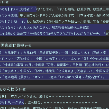
経営陣、倉庫の商品を持ち出し「ドローン攻撃で焼失した」として処...
方
[一覧]
ブ姿でオンライン会見に 秋田県「会見の対応に問題があった」
いのち】れいわ支持者「『れいわ信者』『れいわ知能』は差別的。放送禁止用
歴史的減税 高市首相“ごり押し”策に「独裁だ」自民党内で不満く...
かわりにピッタリの名称が爆誕してしまうw
ジャングリア沖縄を酷評「ほんとーにおもんない！カス！」→炎上→...
カミツキ悲報】甲子園でインドネシア人選手が始球式→日本保守党・百田尚樹
当屋さん「申し訳ないが消費税1%になったらその分商品代を値上げ...
悲報】テレ朝「れいわ、新党移行に伴い旧グッズ半額セール開催。でも『秘書
新党名は「いのちの党」 旧グッズ半額で販売 どうなる秘書給与疑惑
さようなら】れいわ大石あきこさん、離党報告&活動休止を宣言
くに「地下シェルター」整備を正式表明…小池百合子知事「多くの方...
サッカーのイメージが墜落 [8/07]
これは酷い】反高市「平和式典で“防弾ガラス”に守られながらスピーチ。『
道官「広島市長は毎年、ロシアを嫌悪する『偽りの呪文』を繰り返し...
理」→ツッコミ多数「石破さんの時からだよ」
銅線およそ2.2トン（時価およそ330万円相当）盗んだなど、ベ...
)＜国家総動員報
[一覧]
国「台風接近！」台風13号「三峡直撃予測」中国「上流大洪水！（三峡上流」
放流（決壊危機」中国「下流大水害（震え声」→
ンドネシア「高速鉄道！」中国「大赤字！」インドネシア「運営会社の株式購
ンドネシア「700km延伸計画！（実質中止」→
本「沖縄県知事選（9月」沖縄県「辺野古転覆事件」日教組「同志社批判！（
ﾞﾊﾞ」特別調査委員会「同志社に猛省促す」→
国「大洪水！」中国ダム「決壊」地元民「公式発表より死者多い！」中国政府
動画も削除」台風13号「三峡ﾀﾞﾑ接近中」→
本「熊本地震（震度7」イオンモール熊本「LPG漏れて爆発（液化石油ｶﾞｽ」
ビタ「遺族説明の虚偽を認める（営業部長発言」→
２ちゃんねる
[一覧]
画像】日本のライオンさん、溶けるｗｗｗｗｗｗｗｗｗｗｗｗｗｗ
悲報】Jリーグさん、誰も観ないｗｗｗｗｗｗｗｗｗｗｗｗｗｗｗｗｗ
衝撃】小池百合子知事、東京駅近くに「地下シェルター」整備を正式表明ｗｗ