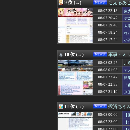
08/07 21:55
【悲報】タイミ
9 位 (→)
もえるあじあ
08/07 21:55
中国メディア 中
08/07 22:13
08/07 21:47
【さようなら】
東
08/07 21:42
【バルス】米雇用
08/07 20:47
デ
08/07 21:41
ロシア外務省報
利
08/07 19:46
太
08/07 21:40
オンライン会見に
線
08/07 21:40
最新のゲノム解析
08/07 18:24
れ
08/07 21:40
【速報】京大病
08/07 17:24
小
08/07 21:37
検索したら「A
匠
08/07 21:33
【悲報】食料自
08/07 21:30
過給なしで420
10 位 (→)
軍事・ミ
08/07 21:29
「小泉やめろ」核
08/08 02:27
川
08/07 21:20
『クローバー』全巻「
08/07 21:19
米国、韓国防衛
08/08 01:03
ア
08/07 21:15
前例があるからね
08/07 23:47
徴
08/07 21:12
【衝撃】ブラジ
08/07 21:10
08/07 22:33
【速報】トランプ
「
08/07 21:09
「ピクサー最大の
08/07 21:19
米
08/07 21:09
KDDI、楽天へ
08/07 21:08
【熊本地震】毎日
08/07 21:07
【動画】広島記
11 位 (→)
投資ちゃ
08/07 21:05
研究者「株式投
08/08 00:00
【
08/07 21:05
岸田が叩かれて
08/07 21:03
ドン・キホーテ露
08/07 23:00
【
08/07 21:03
【悲報】17歳で
08/07 22:00
【