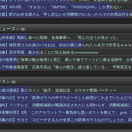
加藤純一さんのファンに「RUSTでお気に入りの配信者が負けて嫌...
3メートルのコンクリート貯蔵機器の清掃中に転落し男性死亡、伏見...
悲報】NISA民、『オルカン』『S&P500』『NASDAQ100』しか買わない
市首相は防弾ガラスの壇上で演説してたかって？殺されるような政治...
悲報】町のお弁当屋さん「申し訳ないが消費税1%になったらその分商品代を
消費税減税失敗→増税の流れ想像「次誰が総理やりたいと思います？...
「ロイヤルチケット」の販売開始、大人29,700円にｗｗｗｗｗ...
ま 初の“おことば”
ニュース
[一覧]
『オルカン』『S&P500』『NASDAQ100』しか買わ...
九州名物】鶏刺し食べた医師、全身麻痺へ…「死んだほうが良かった」
Bの金利決定はウォーシュだけのものではない」
速ｗｗｗｗｗｗｗｗｗ
動画】移民受け入れ派のパヨおば、自分の家に来られたら全力で拒否るｗｗｗ
本が中国へのフォトレジスト供給を停止できない理由 [8/7]
画像】高市早苗、殺されることに怯え始めるwwwwwwwww
一郎氏（一般人）、辺野古沖事故について「玉城デニー知事の責任で...
｢楽天モバイルへのau回線ローミングは9月末で終了｣｢一部過...
国の海警局と海軍の船が衝突2人死亡 南シナ海でフィリピン船を追跡中、公
ト「原爆を二度と使わせてはならない」→リプ「もちろん中国の核も...
シア外務省報道官「広島市長は『偽りの呪文』繰り返している」 平和宣言を
高市円安ホクホクなのに上半期の輸出額が台湾と韓国に抜かれる・・・
新党名は「いのちの党」 旧グッズ半額で販売 どうなる秘書給与疑惑
代表・山本太郎さん、現在の様子がこちらｗｗｗｗｗ
ース
[一覧]
広東省の工場にて経営者が従業員に半年以上給料未払いした挙句高飛...
生成AI漫画】新ヒロイン「銭子」追加記念、カラオケ懇親パーティー
挿入を…」性器に火をつけ脅迫、少女達はモップで…657人が死亡...
ーザー、車の任意保険にブチギレてしまう！！！！！！
原爆の日】サヨク「防弾ガラスの中でスピーチした総理がこれまでいたんだろ
田総裁「今後は女性の正社員化と外国人の人材活用が鍵」
てなかった！」→石破茂＆オバマ大統領も使ってました
偏向】フジテレビ、消費税減税が閣議決定されたにも関わらず、消費税減税に
ニー氏の沖縄知事選支援を表明。デニー氏を支援しない中革連を批判
事実陳列罪】X民「このアカウントで一番気持ち悪いポストを教えて」 grok
と吹聴したのを真に受けた中国人旅行客、だが代替旅行先が日本ほど...
てるこのポストが一番気持ち悪い」
家、平和記念公園で「座り込んで闘う！」と意気込むも… → 警察...
原爆の日】サヨク「スピーチする人が全員この防弾ガラスなのでしょうか。高
leのエンジニア「AIで仕事がつまらなくなった」
も防弾ガラスで演説してました
、じわじわと逝き始める