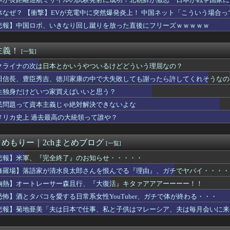
いちご「いちごさん」の苗2000株盗まれる [8/5]
ず後悔させる」
の研修会ｗｗｗｗｗｗｗｗｗｗｗｗｗｗｗｗｗｗｗｗｗｗｗ 【Pi...
体なぜ？ 【衝撃】EVが充電中に突然爆発炎上！ 中国ネット「こういう場合
ーっておばさんの行くところでしょ」←マジか
悲報】中国ロボ、いきなり回し蹴りを放った直後にフリーズｗｗｗｗｗ
通称:ヒョガおじ）を徴兵して台湾に派遣するべきという風潮、徐々...
え 〜 【韓国警察】侮辱容疑で韓国スターバックスに家宅捜索 ｢...
が分からんのやけど
主義！
[一覧]
の爆発､ガス管に残っていたLPガスが漏れたことが原因か 経産省...
コを愛する日常系女性YouTuber、ガチで体が終わる・・・
クライナの次は日本とかいうやついるけどどういう理屈なの？
メモリに世界中から注文殺到！！！ １兆５０００億円で工場増築へ
田信長、豊臣秀吉、徳川家康の中で大失敗しても謝ったら許してくれそうなの
量子コンピューターが稼働 研究拠点で世界初…産総研など！
生独身だけどいつ家買えばいいと思う？
吉、徳川家康の中で大失敗しても謝ったら許してくれそうなのって徳...
ドタキャンは「Ｍステ」だけじゃない！ はしのえみ「来なかった...
民問題って資本主義じゃ絶対解決できないよな
材では頭に残らないわけだ…東大教授｢北欧が今､こぞって紙に回帰...
メリカ史上 過去最高の大統領って誰や？
3億円です」
】支援学級に名前は必要なのか
市内閣の支持率59.2% 先月調査から6.7ポイント下落・・...
とめもりー｜2chまとめブログ
[一覧]
ルが歌下手な理由
を投稿した理由はこれか」と拡散元の”賢さ”に批判が殺到中、自称...
悲報】米軍、『完全終了』のお知らせ・・・・・
中国ダム「決壊」地元民「公式発表より死者多い！」中国政府「住民...
修羅場】落語家が清水良太郎さんを恨んでる『理由』、ガチでヤバイ・・・・
「夫は日本で仕事、私と子供はマレーシア、夫は毎月会いに来る」←...
胸熱】オートレーサー森且行、『大復活』キタァアアアーーーー！！
市長「特定外来生物クビアカは気持ち悪い虫だしそんな需要ないと思...
警の犯人射殺動画、全く撃ち殺す必要なかったｗｗｗｗｗｗｗｗｗｗｗ
恐怖】酒とタバコを愛する日常系女性YouTuber、ガチで体が終わる・・・
NINJA」 すばる望遠鏡の新しい観測装置が2026年夏から...
悲報】菊地亜美「夫は日本で仕事、私と子供はマレーシア、夫は毎月会いに来
料品の消費税1％を閣議決定 ◯◯をチラつかせて財務省を黙らせる
いったい何者なのか」 古代ゲノム研究が解き明かす現代人・縄文人...