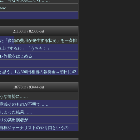
に「今なら大炎上だろ……」
ガハろぐNewsヽ(･ω･...
ww
オレ的ゲーム速報＠刃
にゅーすアルー！
おーるじゃんる
政経ワロスまとめニュース♪
21138 in / 82385 out
かせまと！
アルファルファモザイク＠ネ...
た「多額の費用が発生する状況」を一斉排
日本第一！ニュース録
上げするわ」 「うちも！」
オレ的ゲーム速報＠刃
キムチ速報
レ詐欺をはじめる
U-1 NEWS.
まとめたニュース
思う」1匹300円相当の報奨金→初日に42
理想ちゃんねる
NEWSまとめもりー｜2c...
とりのまるやき（保守）
18778 in / 93444 out
おーるじゃんる
あじあニュースちゃんねる
ような情勢に……
watch＠２ちゃんねる
意義そのものが不明で……
かせまと！
痛いニュース(ﾉ∀`)
しまった結果……
アルファルファモザイク＠ネ...
りの某出演者が……
黒マッチョニュース
、自称ジャーナリストのやり口というの
投資ちゃんねる
みそパンNEWS
常識的に考えた