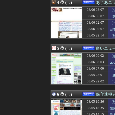
4 位 (→)
あじあニ
08/06 08:00
姚文元とは何者
08/06 07:55
北海道函館市 女
08/06 08:07
【
08/06 07:40
中国人男、スリ目
08/06 06:07
【
08/06 07:34
【為替相場】米A
08/06 02:07
08/06 07:33
【朗報】俺たち
【
08/06 07:30
【物議】倉田真
08/06 00:07
日
08/06 07:29
北朝鮮、日本に
08/05 22:14
【
08/06 07:29
スーツ着てるのに
08/06 07:28
ロシア戦車工場が
08/06 07:19
（ ´_ゝ`） 
5 位 (→)
痛いニュース
08/06 07:19
格安電気代のため
08/06 07:12
【胸熱】オート
08/06 09:02
【
08/06 07:10
【速報】病院の
08/06 08:03
元
08/06 07:06
【悲報】桐谷さん
08/06 07:00
08/06 07:05
反高市な自民党議
ア
08/06 07:03
【ひまわり学級
08/05 23:01
【
08/06 07:03
エアコンのクリ
08/05 22:02
【
08/06 07:02
【辺野古転覆】同
08/06 07:00
アメリカ「日本
08/06 07:00
【兵庫】「原因は
6 位 (→)
保守速報
08/06 07:00
【3.11被災者
08/06 07:00
各社のAI、続々
08/05 19:36
【
08/06 07:00
辺野古転覆 タク
08/05 18:35
韓
08/06 07:00
【栃木】「コン
08/05 14:15
日