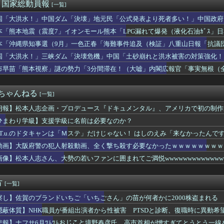
女優の寄付に「汚い金やけどありがとう😊」リプして大炎上→「寄付...
)＜国家総動員報
[一覧]
さん、子なし女にド正論を述べてしまう…
国「大洪水！」中国ダム「決壊」地元民「公式発表より死者多い！」中国政府
与党入りの路線から距離…「消費税減税」譲らぬ高市首相に不信感・...
動画も削除」台風13号「三峡ﾀﾞﾑ接近中」→
バーさん、動画内にヤバすぎる物が映ってるのがバレて騒然ｗｗｗｗｗ
本「熊本地震（震度7」イオンモール熊本「LPG漏れて爆発（液化石油ｶﾞｽ」
％、10％の外食に「割高感」も 農家にも打撃の恐れ 政府、対策...
ビタ「遺族説明の虚偽を認める（営業部長発言」→
本「沖縄県知事選（9月」一色正春「海難事件追及（検証」八重山日報「抗議
すというが、減税しますは公約ではない。検討を加速するというのが...
者委員会「抗議団体の構成組織は日本共産党」→
国「大洪水！」三峡ダム「決壊危機」中国「土砂崩れと洪水被害の対策強化！
れるとチャッピー遅く感じるな
ダム「決壊」中国「現場封鎖！（空撮削除」→
】バンド状の衝撃！もはや別物とネット騒然
市早苗「熊本視察」謎の勢力「3分間滞在！（大嘘」内閣広報官「事実無根（全
総理が避難所を３分しか視察しなかったなんてデマ！50分いたぞ😡...
」マスコミ「被災者証言で10秒！（印象操作」→
「人生かけて7億円貯めたのにガン発覚で死ぬかも。もっと素直に遊...
２ちゃんねる
[一覧]
朗報】松本人志企画・プロデュース『ドキュメンタル』、アメリカで初の制作
25ヶ国・地域で展開
ひまわり学級】支援学級に名前は必要なのか？
.A.T.u.のドタキャンは「Ｍステ」だけじゃない！ はしのえみ「来なかったんで
動画】大阪府警の犯人射殺動画、全く撃ち殺す必要なかったｗｗｗｗｗｗｗｗ
画像】松本人志さん、大勢の若いファンに囲まれてご満悦wwwwwwwwwwwww
方
[一覧]
察し】佐賀のブランドいちご「いちごさん」の苗が何者かに2000株盗まれる
隠蔽体質】NHK職員が番組出演者から性被害 PTSDと診断、復職時に異動希
…異動できなかった理由、労組通じ申し入れで調査委設置
悲報】ナフサ6月ﾂﾑﾂﾑおじこと境野春彦氏、高市首相が憎すぎてとうとう一