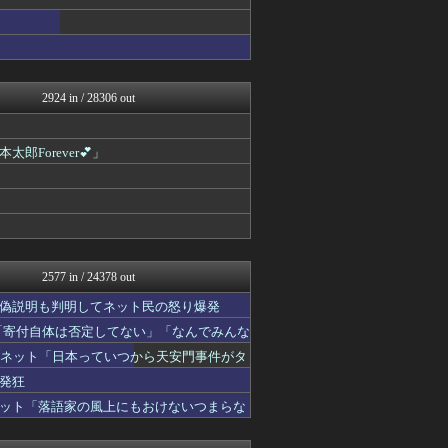
あじあニュースちゃんねる
watch＠２ちゃんねる
常識的に考えた
黒マッチョニュース
モッコスヌ〜ン
国難にあってもの申す！！
2924 in / 28306 out
軍事・ミリタリー速報☆彡
正義の見方
にゅーすアルー！
orever💕」
おーるじゃんる
とりのまるやき（保守）
もえるあじあ(･∀･)
U-1 NEWS.
watch＠２ちゃんねる
オレ的ゲーム速報＠刃
みそパンNEWS
2577 in / 24378 out
モッコスヌ〜ン
偽説明も判明してネット民の怒り爆発
まとめたニュース
にゅーすアルー！
「寄付自体は否定してない」「なんでみんな
軍事・ミリタリー速報☆彡
…ネット「日本っていつから天安門事件がタ
もえるあじあ(･∀･)
発狂
理想ちゃんねる
おーるじゃんる
ット「落語家の風上にもおけないつまらな
あじあニュースちゃんねる
厳選！韓国情報