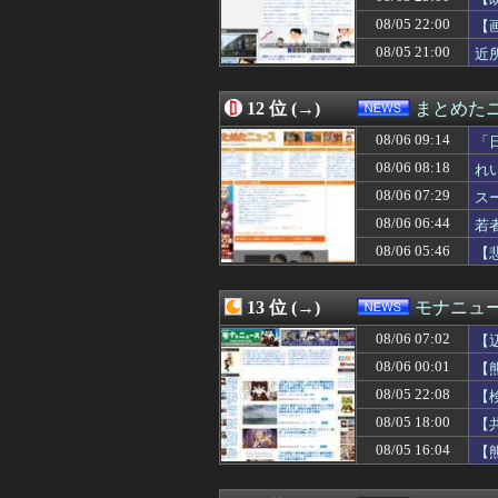
08/06 02:07
【ニュース】高
08/05 22:00
08/06 02:03
手巻きタバコと
【
08/06 02:00
学級会・掃除・日
08/05 21:00
近
08/06 02:00
「日本人の祖先は
08/06 02:00
【59歳カズ】「
08/06 01:55
中央日報 韓国全
12 位 (→)
まとめた
08/06 01:53
ガンプラ塗料の「
08/06 09:14
「
08/06 01:44
【察し】佐賀のブ
08/06 01:40
中国外務省・毛
08/06 08:18
れ
08/06 01:40
【千葉・市川】3
08/06 07:29
ス
08/06 01:38
鳩山由紀夫「財源
08/06 06:44
08/06 01:34
【は？】全国知事
若
08/06 01:09
高市首相の被災地
08/06 05:46
【
08/06 01:03
185センチ・木
08/06 01:00
X民「11年前、
08/06 01:00
「外国人は日本人
13 位 (→)
モナニュ
08/06 01:00
【メモリ高騰】
08/06 07:02
【
08/06 00:55
【正論】有吉「『
08/06 00:40
中国の庶民は29
08/06 00:01
【
08/06 00:29
羽田空港第1タ
そ
08/05 22:08
【
08/06 00:13
共産党「日本共産
ブ
08/05 18:00
【
08/06 00:13
日本政府､飲食料品
08/06 00:10
【おいおい】NH
08/05 16:04
【
08/06 00:07
日本人の生活、
い
08/06 00:03
韓国人の対日好感