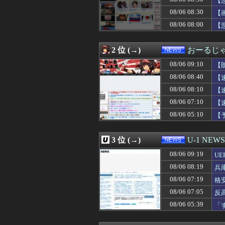
【
08/06 08:43
清水アキラの息子
【P
08/06 08:30
【
08/06 08:40
高市首相の消費減
08/06 08:00
08/06 08:40
高市早苗、また中
【
08/06 08:40
【速報】町のお弁
08/06 08:38
【悲報】共同通信
2 位 (→)
おーるじ
08/06 08:36
管理職は残業代
08/06 08:30
【画像】みい山作者
08/06 09:10
【
08/06 08:29
オンワードが貴
除
08/06 08:40
【
08/06 08:20
『オッス！はるかち
08/06 08:20
【なぜ韓国にはキ
08/06 08:10
【
08/06 08:19
兵庫県の左派の既
08/06 07:10
【
08/06 08:18
れいわ信者「れい
08/06 05:10
【
08/06 08:13
熊本の八代民な
万
08/06 08:12
【修羅場】落語
08/06 08:11
日経「おい、高
3 位 (→)
U-1 NEWS
08/06 08:10
【速報】日本共産
08/06 08:07
【悲報】ジャン
08/06 09:19
U
08/06 08:03
【朗報】松本人志
08/06 08:19
兵
08/06 08:03
実質賃金、6カ
08/06 08:03
08/06 07:19
元ジャンポケ斉
格
08/06 08:00
【悲報】人気チ
08/06 07:05
反
08/06 08:00
「外国人は日本人
08/06 05:39
「
08/06 08:00
【画像あり】タ
が
08/06 08:00
消費税減税「しっ
08/06 08:00
永住外国人の「