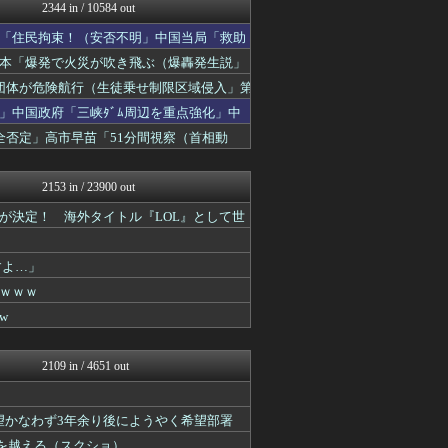
モナニュース
2344 in / 10584 out
投資ちゃんねる
「住民拘束！（安否不明」中国当局「救助
黒マッチョニュース
オレ的ゲーム速報＠刃
日本「爆発で火災が吹き飛ぶ（爆轟発生説」
みそパンNEWS
団体が危険航行（生徒乗せ制限区域侵入」第
ゴタゴタシタニュース
」中国政府「三峡ﾀﾞﾑ周辺を重点強化」中
ネトウヨにゅーす
モッコスヌ〜ン
否定」高市早苗「51分間視察（首相動
なんJ政治ネタまとめ
まとめたニュース
2153 in / 23900 out
が決定！ 海外タイトル『LOL』として世
すよ…」
ｗｗｗ
w
2109 in / 4651 out
望かなわず3年余り後にようやく希望部署
線を越える（スクショ）