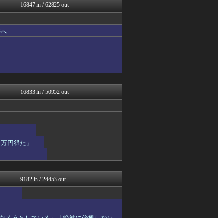
16847 in / 62825 out
ネトウヨにゅーす
国難にあってもの申す！！
にゅーすアルー！
築へ
かせまと！
かせまと！
アルファルファモザイク＠ネ...
日本第一！ニュース録
まとめたニュース
軍事・ミリタリー速報☆彡
もえるあじあ(･∀･)
16833 in / 50952 out
U-1 NEWS.
NEWSまとめもりー｜2c...
おーるじゃんる
FX2ちゃんねる｜投資系ま...
U-1 NEWS.
watch＠２ちゃんねる
0万円得た」
かせまと！
モナニュース
痛いニュース(ﾉ∀`)
常識的に考えた
9182 in / 24453 out
アルファルファモザイク＠ネ...
オレ的ゲーム速報＠刃
ゴタゴタシタニュース
みそパンNEWS
なろうとしている」「絶対に傍観しない、