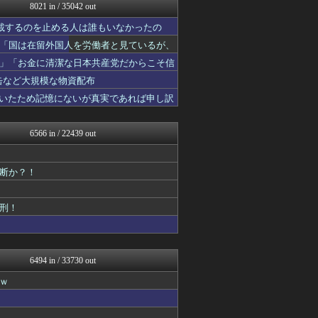
モッコスヌ〜ン
8021 in / 35042 out
国難にあってもの申す！！
掲載するのを止める人は誰もいなかったの
理想ちゃんねる
軍事・ミリタリー速報☆彡
「国は在留外国人を労働者と見ているが、
/)；｀ω´)＜国家総動...
」「お金に清潔な日本共産党だからこそ信
NEWSまとめもりー｜2c...
U-1 NEWS.
缶など大規模な物資配布
watch＠２ちゃんねる
していたため記憶にないが真実であれば申し訳
常識的に考えた
モッコスヌ〜ン
国難にあってもの申す！！
6566 in / 22439 out
/)；｀ω´)＜国家総動...
軍事・ミリタリー速報☆彡
NEWSまとめもりー｜2c...
断か？！
おーるじゃんる
大艦巨砲主義！
watch＠２ちゃんねる
刑！
オレ的ゲーム速報＠刃
常識的に考えた
モッコスヌ〜ン
まとめたニュース
6494 in / 33730 out
国難にあってもの申す！！
ｗ
U-1 NEWS.
理想ちゃんねる
NEWSまとめもりー｜2c...