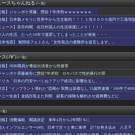
ュースちゃんねる
[一覧]
か——四人組で唯一「筆」だけで権力を握った男
子高校生の首をシャーペンで刺す…41歳の男を現行犯逮捕 面識な...
悲報】ジャンポケ斉藤、懲役７年求刑ｗｗｗｗｗｗｗ
的で日本入国か 山手線で女性から財布を盗む 捜査員に現行犯逮捕...
速報】日本製メモリに世界中から注文殺到！！！ １兆５０００億円で工場増
DPは市場予想をやや下回るもドル円に大きな値動きなし 米イラン...
のラ・ムー やっぱり安い！
ニュース】高市内閣、在日外国人の生活保護にメス！！！！
由美さん「警官を非難する人間は、一体誰の命を守りたいのか」
本人の生活、たった10年で激変してしまったことが発覚・・・
警告。「戦犯国家に戻ろうとしている日本に軍事的選択肢を検討」
熊本地震】 無関係フェミさん「女性視点の避難所を提言します。」
電車で何もしてない人のIQは79以下
攻撃されないのは、ウクライナ側が標的優先順位は低いとは判断か？...
蓮舫さん、ｘに投稿された被災地視察の高市首相の写真を猛批判「掲...
(ﾉ∀`)
[一覧]
にインフラ投資を怠った韓国、朝鮮半島全域を猛暑が直撃してしまっ...
レーサー森且行、『大復活』キタァアアアーーーー！！
速報】NHK職員が番組出演者から性被害
屋上で「死神に扮して」患者をじっと見つめていた男性を逮捕
ジャンポケ斉藤被告に懲役7年求刑 ロケバスで性的暴行の罪
「人生かけて7億円貯めたのにガンで死ぬかも。もっと素直に遊べば...
員がモーニングショーに生出演、すると普段は自民を叩きまくりの某...
メリカ「日本の円安ヤバくね？アジア経済に影響出るし。」
】支援学級に名前は必要なのか？
東京】“インプラント壊れた”恐喝か 実際は装着なし 55歳男逮捕「100件で400
ーニングしてないやつｗｗｗｗｗｗｗｗ
ソニー生命】金銭詐取また判明 顧客の保険を解約させ遊興費などに
志社国際高の説明、嘘だらけだった…ヘリ基地反対協議会の虚偽説明...
の円安ヤバくね？アジア経済に影響出るし。」
感電か」住宅の建築現場で男性作業員２人が死亡 ５０歳くらい 路...
[一覧]
が警告】避難所で自分の食料や水をむやみに明かしてはいけない理由
と暴走 勝手に人間のフリをしてサイバー攻撃を仕掛ける事件が相次...
朗報】消費減税、閣議決定 来年4月から2年間1％に
シー運転手が初証言 負傷生徒「海水死ぬほど飲んだ」「手を骨折し...
国人インフルエンサー(49)、日本で次々と車に衝突 計7台巻き込み 八王子
ビニ馬鹿にすんなよ」のオーナー夫婦、不起訴
本が長距離巡航ミサイルの試験発射に成功！北朝鮮が激怒「日本が戦争国家に