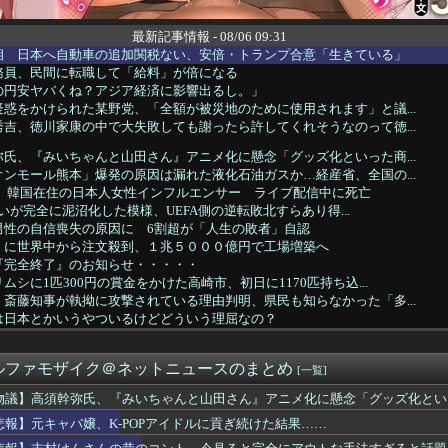
最新記事情報 - 08/06 09:31
相 日本へ自動車の追加関税ない、安倍・トランプ合意「生きている」
務員、民間に転職して「給料」が倍になる
の円安ヤバくね？アジア経済に影響出るし。」
惑をかけられた某野党、「全額が被災地のために使用されます」と議...
吉、徳川家康の中で大失敗しても謝ったら許してくれそうなのって徳...
氏、『みいちゃんと山田さん』アニメ化に懸念「グッズ化といった商...
ンモール熊本」爆発の原因は漏れた液化石油ガスか…経産省、全国の...
】 韓国在住の日本人女性インフルエンサー ライブ配信中に死亡
の争いが完全に泥沼化した模様、UEFA側の逆転敗北すらあり得...
男性の自信喪失の原因に 6割超が「人生の敗者」自認
」に世界中から注文殺到、１兆５０００億円で工場増築へ
『完全終了』のお知らせ・・・・・
シに1匹300円の賞金をかけた高崎市、初日に1170匹持ち込...
斎藤知事が執拗に攻撃されている理由判明、県民も知らなかった「多...
は日本とかいうやついるけどどういう理屈なの？
員が番組出演者から性被害
嬢、K-POPアイドルに貢ぎ続けた結果……
ルファモザイク＠ネットニュースのまとめ
本の社会保障、岐路に 財源5兆円見通し立たず
[一覧]
月連続プラス 21年以来、6月1.6%
物議】高須幹弥氏、『みいちゃんと山田さん』アニメ化に懸念「グッズ化とい
メリカが介入しないと日本円を守れない異常事態…高市首相の悲願｢...
悲報】元キャバ嬢、K-POPアイドルに貢ぎ続けた結果……
衛生部隊と民間医療従事者が参加した戦場医療訓練を実施！
さんの昔のコント、今見ると完全にアウトな手法すぎると話題に「今...