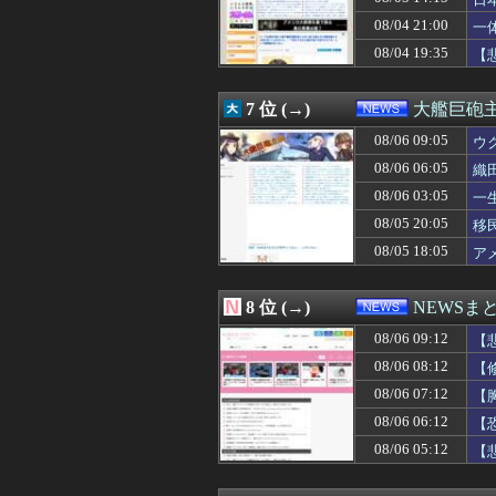
08/06 06:55
佐賀県のブランド
必
08/06 06:50
【画像】巫女さん
08/04 21:00
一
08/06 06:44
若者「ディズニ
08/04 19:35
【
08/06 06:40
氷河期おじさん（
08/06 06:40
赤く染まってるね
08/06 06:33
コストコの良さ
7 位 (→)
大艦巨砲
08/06 06:13
イオンモール熊本
08/06 06:12
08/06 09:05
【恐怖】酒とタバ
ウ
08/06 06:07
【速報】日本製
08/06 06:05
織
08/06 06:05
商用化目指す光
08/06 03:05
一
08/06 06:05
織田信長、豊臣秀
08/06 06:03
t.A.T.u.の
08/05 20:05
移
08/06 06:00
そりゃデジタル教
08/05 18:05
ア
08/06 06:00
原神売上「292
08/06 06:00
【ひまわり学級
08/06 05:55
JNN世論調査 高
8 位 (→)
NEWSま
08/06 05:46
【悲報】アイド
08/06 09:12
08/06 05:39
「すぐバレるデマ
【
08/06 05:33
中国「大洪水！」
08/06 08:12
【
08/06 05:12
【悲報】菊地亜美
08/06 07:12
【
08/06 05:10
【予算100万】
08/06 05:03
【動画】大阪府
08/06 06:12
【
08/06 05:00
【天文】その名は「
08/06 05:12
【
08/06 05:00
高市首相、飲食
08/06 05:00
「日本人の祖先は