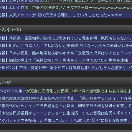
悲報】志村けんさんの昔のコント、今見ると完全にアウトな手法すぎると話題
・清水良太郎さん死去で、落語家・柳家小はだが「いじめ」「暴行」...
ickup05154348】
画像】みい山作者、声優の花澤香菜さんをXでフォローwwwwwwwwwwwwwww
税1％、弁当店はまさかの"価格据え置き"宣言「値下げはしません...
国を挑発。731部隊の7月31日に国家情報局を設置してしまった...
悲報】人気チケットが1秒で完売する理由、こういうことだったｗｗｗｗ
当屋さん「申し訳ないが消費税1%になったらその分商品代を値上げ...
「高市総理、避難所3分間の被災地熊本視察動画に批判！」 → 内...
ゃんる
[一覧]
出さなくていい←これおかしいだろ
、声優の花澤香菜さんをXでフォローwwwwwwwwwwwww...
朗報】兵庫県・斎藤知事が執拗に攻撃されている理由判明、県民も知らなかっ
重品の常時携行を義務付け
速報】町のお弁当屋さん「申し訳ないが消費税1%になったらその分商品代を値
ゃん』全巻「99円」セール！全3巻「1,584円」→「297...
ム姓が多いのか】 韓国の姓は250、日本は30万…歴史的背景を...
速報】日本共産党、熊本地震被災者のホテル二次避難の成果はウチだとアレオ
得利権を斎藤知事が全面廃止、「県が何をするねん？」と存在意義そ...
速報】病院の屋上で「死神に扮して」患者をじっと見つめていた男性を逮捕
わ新選組は無くなったけど山本太郎は無くならないからね。山本太郎...
予算100万】市長「特定外来生物クビアカは気持ち悪い虫だしそんな需要ないと
んやが家の中がある程度片付いたんやが
取られ焦り
家が清水良太郎さんを恨んでる『理由』、ガチでヤバイ・・・・・
市。消費税減税の強行は将来に禍根を残すゾ」
.
[一覧]
党、熊本地震被災者のホテル二次避難の成果はウチだとアレオレ詐欺...
ポケ斉藤、懲役７年求刑ｗｗｗｗｗｗｗ
EFAとFIFAの争いが完全に泥沼化した模様、UEFA側の逆転敗北すらあり得る
企画・プロデュース『ドキュメンタル』、アメリカで初の制作が決定...
庫県の左派の既得利権を斎藤知事が全面廃止、「県が何をするねん？」と存在
月連続プラスｗｗｗ
藤被告に懲役7年求刑 ロケバスで性的暴行の罪
安電気代のためにインフラ投資を怠った韓国、朝鮮半島全域を猛暑が直撃して
ケットが1秒で完売する理由、こういうことだったｗｗｗｗ
高市な自民党議員がモーニングショーに生出演、すると普段は自民を叩きまく
と同じ生活者で、地域の担い手」…多文化共生実現への提言、全国知...
すぐバレるデマを投稿した理由はこれか」と拡散元の”賢さ”に批判が殺到中
イミーで行った会社に「直雇用のバイト」で行った結果ｗｗｗｗｗ
……
かりとした代替財源を示して」 自民・鈴木幹事長、党内の反対派に...
生活保護」回避狙った政府 許可要件の厳格化案を発表