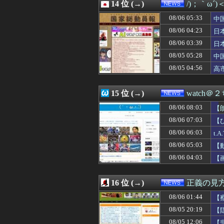
08/06 00:01
14 位 (→)
【熊本地震】AV
/)；｀ω´
08/06 00:00
結婚相談所職員
08/06 05:33
中
08/06 00:00
【国民民主】連立
隊
08/06 00:00
08/06 04:23
人気ユーチュー
日
08/06 00:00
飲食料品消費税1
ハ
08/06 03:39
日
08/06 00:00
石破「公約を果た
三
08/05 05:28
中
08/06 00:00
Geminiにな
国
08/06 00:00
【新型さすまた
08/05 04:56
高
08/05 23:59
内閣広報官「高市
静
08/05 23:50
【悲報】桐谷さん
15 位 (→)
watch＠
08/06 08:03
【
界
08/06 07:03
【
08/06 06:03
t
08/06 05:03
【
08/06 04:03
【
16 位 (→)
正義の見
08/06 01:44
【
08/05 20:19
【
へ
08/05 12:06
【