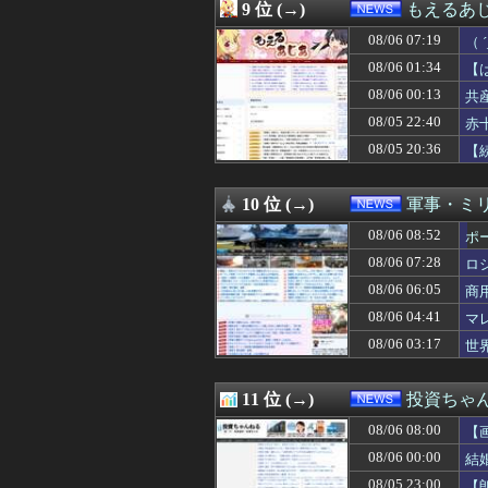
08/06 05:00
【職場BBQ】
9 位 (→)
もえるあじあ
08/06 04:55
東京都町田市名物
08/06 07:19
08/06 04:41
ヤマダ電機の店員
（
08/06 04:41
マレーシア航空
か
08/06 01:34
【
08/06 04:23
日本「熊本地震（
日
08/06 00:13
共
08/06 04:12
【消費税減税】
頼
08/06 04:09
死去した有名作家
08/05 22:40
赤
08/06 04:03
【画像】松本人志さ
08/05 20:36
【
08/06 04:00
【気象】過去最高
な
08/06 04:00
【独身男性】顔
08/06 03:55
医師解説…飲酒後
10 位 (→)
軍事・ミ
08/06 03:39
日本「沖縄県知事
08/06 08:52
ポ
08/06 03:17
世界初の超伝導
08/06 03:12
【悲報】ヒカル
08/06 07:28
ロ
08/06 03:10
【北朝鮮】核とミ
08/06 06:05
商
08/06 03:05
一生独身だけど
08/06 03:03
08/06 04:41
【悲報】 週刊少
マ
08/06 03:00
病院の屋上で患
08/06 03:17
世
08/06 03:00
【気象】冷たく湿
08/06 03:00
【マクド】関西だ
08/06 02:55
【画像】福岡、こ
11 位 (→)
投資ちゃ
08/06 02:55
女「車で事故った
08/06 08:00
【
08/06 02:39
募金のピンハネ疑
08/06 02:13
元ジャングルポケ
08/06 00:00
結
08/06 02:12
【悲報】藤本美
08/05 23:00
【