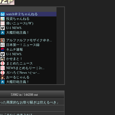
watch＠２ちゃんねる
投資ちゃんねる
痛いニュース(ﾉ∀`)
U-1 NEWS.
大艦巨砲主義！
アルファルファモザイク＠ネ...
日本第一！ニュース録
キムチ速報
U-1 NEWS.
かせまと！
まとめたニュース
NEWSまとめもりー｜2c...
ガハろぐNewsヽ(･ω･...
おーるじゃんる
大艦巨砲主義！
痛いニュース(ﾉ∀`)
アルファルファモザイク＠ネ...
53982 in / 144208 out
みそパンNEWS
常識的に考えた
った商業的なお祭り騒ぎは控えるべき」
国難にあってもの申す！！
軍事・ミリタリー速報☆彡
アルファルファモザイク＠ネ...