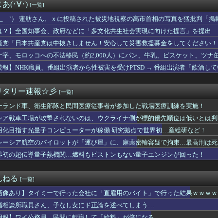
持っていくべき最強アイテムは？肉より喜ばれる意外なもの
(･∀･)
[一覧]
「イチョウ」54本が一斉に枯れる 伐採した木に使った除草剤が根...
すっげぇ暇そうにしてたわ😭
 ´_ゝ`） 蓮舫さん、ｘに投稿された被災地視察の高市首相の写真を猛批判「
のパイロットが「運び屋」に、麻薬密輸容疑で拘束…最高刑は死刑！
」「あまりにも愕然としています」
は？】全国知事会、政府などに「多文化共生社会実現に向けた提言」を提出 
震度7」イオンモール熊本「LPG漏れて爆発（液化石油ｶﾞｽ」日...
本人と同じ生活者」
産党「日本共産党は中抜きしません！安心して災害救援募金をしてください！
農家、ガチで『悲鳴』を上げてしまう・・・・・
できる！」
の遺作が予約開始、すると『信じられない問い合わせがあった』と書...
十字、モロッコへの不法移民（約2,000人）にパン、牛乳、ビスケット、ツナ
ん、大勢の若いファンに囲まれてご満悦wwwwwwwwwwww...
続報】NHK職員、番組出演者から性被害を受けPTSD → 番組出演者「飲酒
21.0度、海の熱がエルニーニョ現象を激甚化させる理由
い」
は悪くないのに結婚できない…ネット民の本音と自己責任論の逆説
の「締めのラーメン欲」の原因は？ 脳の錯覚と真実 [8/5]
リタリー速報☆彡
[一覧]
選（9月」一色正春「海難事件追及（検証」八重山日報「抗議団体が...
ーランド軍、衛生部隊と民間医療従事者が参加した戦場医療訓練を実施！
量子熱機関…燃料もピストンもない量子エンジンが回った！
さん、落語の途中で『異常事態』が発生してしまう！！！！！
シア戦車工場が攻撃されないのは、ウクライナ側が標的優先順位は低いとは判
サイルを増やす北朝鮮、日本の防衛力強化を見て突然「平和」を語り...
用化目指す光量子コンピューターが稼働 研究拠点で世界初…産総研など！
いつ家買えばいいと思う？
年ジャンプさん、最大発行部数653万部から急降下でついに100...
レーシア航空のパイロットが「運び屋」に、麻薬密輸容疑で拘束…最高刑は死
者を見つめる「死神」逮捕されるｗｗｗｗｗｗｗ
界初の超伝導量子熱機関…燃料もピストンもない量子エンジンが回った！
った風「やませ」が近い将来「暖かいやませ」に変わるかも?最新の...
け「マクド」呼ばわり、公式「マック」との断絶が示す地域文化の逆...
んなのが普通に走ってるｗｗｗｗｗｗｗｗｗｗｗｗｗｗｗｗｗｗｗｗ...
んねる
[一覧]
相手と付き合い始めました」 [8/5]
画像あり】タイミーで行った会社に「直雇用のバイト」で行った結果ｗｗｗｗ
惑をかけられた某野党、「全額が被災地のために使用されます」と議...
ットメンバーの斉藤慎二被告に懲役7年求刑 ロケバスで女性に性的...
婚相談所職員さん、子なし女にド正論を述べてしまう…
貴さん「イケメンってつまらない」←これマジ？
朗報】ワイ公務員、民間に転職して「給料」が倍になる