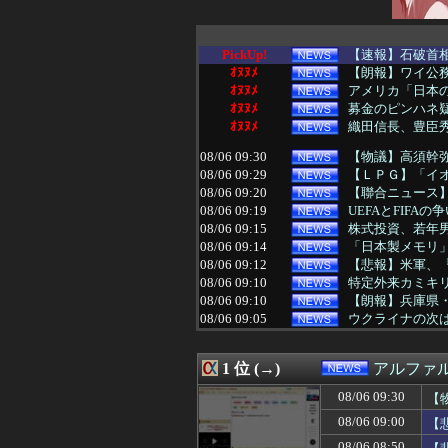
PickUp!
【速報】石破首
ｵﾇﾇﾒ
【朗報】ワイ公
ｵﾇﾇﾒ
アメリカ「日本
ｵﾇﾇﾒ
募金のピンハネ疑
ｵﾇﾇﾒ
織田信長、豊臣秀
08/06 09:30
【物議】高須幹弥
08/06 09:29
【ＬＰＧ】「イオ
08/06 09:20
【聯合ニュース
08/06 09:19
UEFAとFIFA
08/06 09:15
株式投資、若年
08/06 09:14
「日本製メモリ
08/06 09:12
【悲報】米軍、
08/06 09:10
特定外来カミキリム
08/06 09:10
【朗報】兵庫県・
08/06 09:05
ウクライナの次
08/06 09:02
【速報】NHK職
08/06 09:00
【悲報】元キャバ
1 位 (→)
アルファ
08/06 09:00
【消費減税】日
08/06 09:00
【実質賃金】6カ
08/06 09:30
【
08/06 08:55
プレジデント ア
08/06 09:00
【
08/06 08:52
ポーランド軍、
08/06 08:50
【悲報】志村けん
08/06 08:50