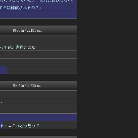
国難にあってもの申す！！
アルファルファモザイク＠ネ...
って全額補償されるの？」
まとめたニュース
にゅーすアルー！
反日愚国 恨寓瘻
かせまと！
9136 in / 22191 out
理想ちゃんねる
NEWSまとめもりー｜2c...
あじあニュースちゃんねる
って徳川家康だよな
軍事・ミリタリー速報☆彡
大艦巨砲主義！
watch＠２ちゃんねる
常識的に考えた
かせまと！
みそパンNEWS
国難にあってもの申す！！
9004 in / 50425 out
まとめたニュース
U-1 NEWS.
/)；｀ω´)＜国家総動...
・
NEWSまとめもりー｜2c...
おーるじゃんる
watch＠２ちゃんねる
常識的に考えた
る」←これどう思う？
オレ的ゲーム速報＠刃
みそパンNEWS