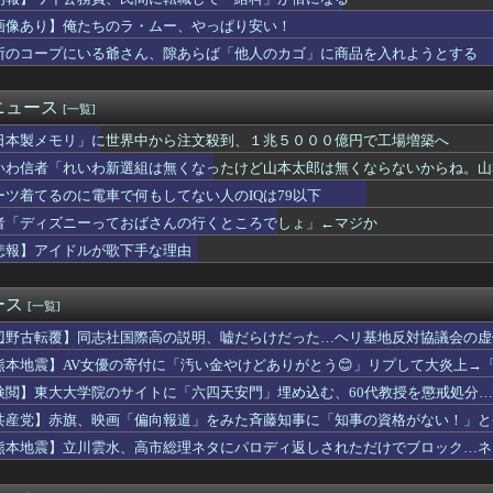
市内閣、在日外国人の生活保護にメス！！！！
かいうコスパ最強の喫煙方法ｗｗｗｗｗｗｗｗｗｗｗｗｗ
画像あり】俺たちのラ・ムー、やっぱり安い！
直などの「日本型教育」、アフリカ普及でユネスコと連携へ…エジプ...
所のコープにいる爺さん、隙あらば「他人のカゴ」に商品を入れようとする
いったい何者なのか」 古代ゲノム研究が解き明かす現代人・縄文人...
死ぬまで現役」宣言の真実：客寄せパンダか美談か、ネットの声を徹...
域、猛暑のなか各地で停電相次ぐ…一部住民は避難も [8/5]
ニュース
[一覧]
GSIクレオス」が挑む次世代太陽電池…ペロブスカイトの対抗馬か...
日本製メモリ」に世界中から注文殺到、１兆５０００億円で工場増築へ
ランドいちご「いちごさん」の苗が何者かに2000株盗まれる
寧報道官と自民党・小渕優子議員。そっくり説
いわ信者「れいわ新選組は無くなったけど山本太郎は無くならないからね。山本太郎F
0年続くモスク祭り、公園で約200人の集団礼拝を今年初めて認め...
ーツ着てるのに電車で何もしてない人のIQは79以下
を示せ、財政が持たないと、史上最悪の首相を倒さなければならない...
会、政府などに「多文化共生社会実現に向けた提言」を提出 「国は...
者「ディズニーっておばさんの行くところでしょ」←マジか
訪問動画に噛みついた某議員、過去の自分のやらかしを速攻で掘り起...
悲報】アイドルが歌下手な理由
村沙織、息子に「高い高い」求められ衝撃展開激白 ｗｗｗｗｗｗｗ...
何も知らずに銀行で買った投資信託の末路がこちらです」ﾊﾟｼｬｯ...
と同じ生活者で、地域の担い手」…多文化共生実現への提言、全国知...
ース
[一覧]
29年まで値下がりなし宣言の真実と過去のカルテル暴落の歴史
辺野古転覆】同志社国際高の説明、嘘だらけだった…ヘリ基地反対協議会の虚
俺テレビ見ない』って言う奴おかしいだろ。団子屋で『団子食べない...
00兆円を失いAI推進で若者は大量失業…習近平政権がもたらす失...
熊本地震】AV女優の寄付に「汚い金やけどありがとう😊」リプして大炎上→
ーミナル「北側サテライト」拡張→搭乗口まで約1キロ歩かせる模様！
んな汚い言葉使えるの😭」被害者面して火に油を注ぐ
検閲】東大大学院のサイトに「六四天安門」埋め込む、60代教授を懲戒処分
党は中抜きしません！安心して災害救援募金をしてください！」「お...
ーになったの？」
共産党】赤旗、映画「偏向報道」をみた斉藤知事に「知事の資格がない！」と
の消費税減税の方針を閣議決定 2027年4月から2年間1%に...
K職員、番組出演者から性被害を受けていたことが発覚「PTSDと...
熊本地震】立川雲水、高市総理ネタにパロディ返しされただけでブロック…ネ
たった10年で激変してしまったことが発覚・・・
人」
度が過去最高に、「ノージャパン」は終わった？＝ネット「中国より...