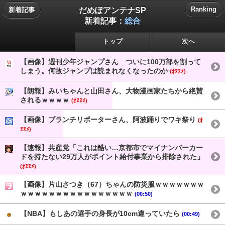
だめぽアンテナSP
Ranking
新着記事
新着記事：
総合
トップ
次へ
【画像】週刊少年ジャンプさん ついに100万部を割って
しまう。何故ジャンプは読まれなくなったのか
(ｵﾇﾇﾒ)
【朗報】みいちゃんと山田さん、大物漫画家たちから絶賛
されるｗｗｗｗ
(ｵﾇﾇﾒ)
【画像】ブランチリポーターさん、阿波踊りでワキ祭り
(ｵ
ﾇﾇﾒ)
【速報】共産党「これは酷い…京都市でマイナンバーカー
ドを持たない29万人がポイント給付事業から排除された」
(ｵﾇﾇﾒ)
【画像】片山さつき（67）ちゃんの防災服ｗｗｗｗｗｗｗ
ｗｗｗｗｗｗｗｗｗｗｗｗｗｗｗｗ
(00:50)
【NBA】もしあの選手の身長が10cm違っていたら
(00:49)