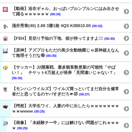
【動画】浴衣ギャル、おっぱいプルンプルンにはみ出させ
て踊るｗｗｗｗｗｗ
(00:34)
涌井秀章(40) 2.88 3勝1敗 4QS K/BB10.00
(00:32)
【FEH】見切り予知の下地、彼が持ってますよ👍🏻
(00:30)
【原神】アズプロもただの美少女動物園じゃ原神超えなん
て無理そうだな🤪
(00:30)
【サッカー】J2開幕戦、最多観客数更新の可能性「やば
い！」 チケット6万超えが発券「見間違いじゃない？」
(00:30)
【モンハンワイルズ】ワイルズ買っといてまだ自分を健常
者だと思ってるのヤバすぎだろ🫵🤣
(00:27)
【愕然】大学生ワイ、人妻の中に出したらｗｗｗｗｗｗｗ
ｗｗwwww
(00:25)
【画像】「未経験チー牛」には解けない問題がこれｗｗｗ
ｗ
(00:25)