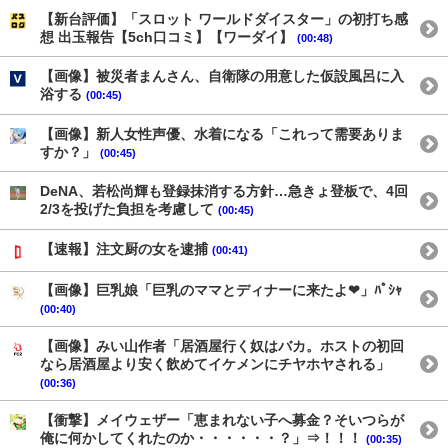
【新台評価】「スロット ワールドダイスター」の初打ち感
想 出玉報告【5ch口コミ】【ワーダイ】
(00:48)
【画像】被災者まんさん、自衛隊の用意した仮設風呂に入
浴する
(00:45)
【画像】新人女性声優、水着になる「これって需要ありま
すか？」
(00:45)
DeNA、若松尚輝も登録抹消する方針…急きょ登板で、4回
2/3を投げた負担を考慮して
(00:45)
【速報】注文厨の女を逮捕
(00:41)
【画像】巨乳娘「巨乳のママとディナーに来たよ❤」ﾊﾟｼｬ
(00:40)
【画像】みい山作者「居酒屋行く奴はバカ。ホストの初回
なら居酒屋より安く飲めてイケメンにチヤホヤされる」
(00:36)
【衝撃】メイウェザー「恵まれない子へ募金？そいつらが
俺に何かしてくれたのか・・・・・・？」⇒！！！
(00:35)