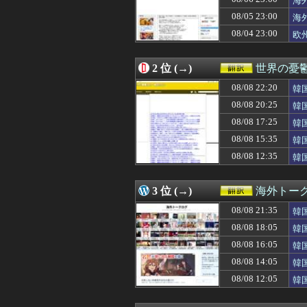
海
08/08 23:20
海外「メジャー最
08/05 23:00
海
08/08 23:11
外国人「アンチ
08/04 23:00
08/08 23:00
チェコメディア
欧
08/08 23:00
【衝撃】韓国人「
08/08 23:00
海外「日本は戦
2 位 (→)
世界の憂
08/08 22:56
海外「W杯では行
08/08 22:46
【海外の反応】イ
08/08 22:20
韓
08/08 22:33
英国人「安心感が
た
08/08 20:25
韓
08/08 22:32
日本でフィジー出
08/08 22:20
韓国人「大韓サッ
08/08 17:25
韓
08/08 22:20
マンチェスター
ら
08/08 15:35
韓
08/08 22:00
海外「日本のメデ
08/08 12:35
韓
08/08 22:00
海外「ほら、明か
う
08/08 22:00
韓国人「CJグル
08/08 21:39
海外「今年のメジ
3 位 (→)
海外トー
08/08 21:35
韓国人「日本がこ
08/08 21:31
韓国人「海外か
08/08 21:35
韓
08/08 21:31
韓国サッカー協
反
08/08 18:05
韓
08/08 21:30
「探そうとすら思
の
08/08 21:21
08/08 16:05
イーロン・マス
韓
08/08 21:16
【海外の反応】
反
08/08 14:05
韓
08/08 21:03
日本の大相撲に3
韓
08/08 12:05
韓
08/08 21:00
【インド】バー
＝
08/08 21:00
「お父さんが私に
08/08 21:00
【海外の反応】日