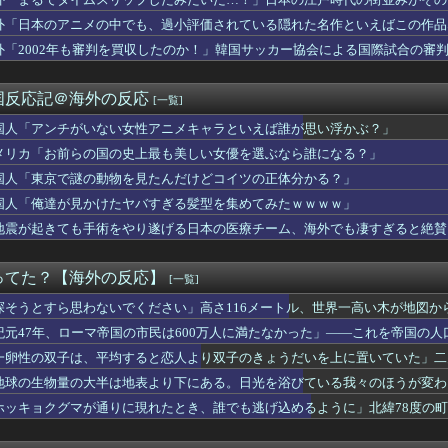
タイガーでスズメバチの巣に突撃「ハチからしたら突然ドイツ戦車が...
・・・？【海外の反応】
人王へ」村上宗隆が意地の第25号特大ホームラン！（海外の反応）
外「日本のアニメの中でも、過小評価されている隠れた名作といえばこの作品
ヨタFJクルーザーはデビューが早すぎた！
外「2002年も審判を買収したのか！」韓国サッカー協会による国際試合の審
道に迷ったら無料案内所に行けばOKです」
！」鎌田と冨安の2ショットに海外大興奮！（海外の反応）
uTuberが日中韓の麺料理を比較した結果がこちら・・・」
国反応記＠海外の反応
[一覧]
ーマ帝国の市民は600万人に満たなかった」——これを帝国の人口...
、機密会議で大失態！（海外の反応）
国人「アンチがいない女性アニメキャラといえば誰が思い浮かぶ？」
だ」FIFA会長、再選の支持見返りにモロッコへ2030年W杯...
メリカ「お前らの国の史上最も美しい女優を選ぶなら誰になる？」
いネコの写真で鳩対策した結果→ちゃんと理解してて笑うｗｗｗ【タ...
国人「東京で謎の動物を見たんだけどコイツの正体分かる？」
柴犬くん散歩中の暑さに耐えられなかった結果」
宮家へ説明完了！←「日本の姿勢にリスペクト！」（海外の反応）
国人「俺達が見かけたヤバすぎる髪型を集めてみたｗｗｗｗ」
本アニメ業界の勢力図を変えたと言われる作品がこちら…」→「こう...
地震が起きても手術をやり遂げる日本の医療チーム、海外でも凄すぎると絶賛
 『えっ？韓国軍にも慰安婦いたの？！』、『あれは売春婦だ！一緒...
ロ、全部自分で食べます」母から自分勝手と言われた16歳、海外の...
ろそろ解放してあげるね」切りたいのは自分なのに主語をひっくり返...
ってた？【海外の反応】
[一覧]
「日本の新聞、まだこんなロマンが残ってたのか」
ィアスがサヨナラ本塁打を打たれドジャースの連敗が7に伸びる【M...
探そうとすら思わないでください」高さ116メートル、世界一高い木が地図か
新タナスコ”のディアスが地雷すぎる件「大谷と山本だけしかまとも...
紀元47年、ローマ帝国の市民は600万人に満たなかった」——これを帝国の
だな」FIFA会長に愛人に口止め料を払っていた疑惑（海外の反応...
一卵性の双子は、平均すると恋人より双子のきょうだいを上に置いていた」二
カー協会関係者が『不適切接待は慣行だった』と衝撃発言！日韓ワー...
転するらしい
の食べ物を見て！日本人はなんでも芸術に変えちゃうよ」
地球の生物量の大半は地表より下にある。日光を浴びている我々のほうが変わ
アプリ運営会社がステマで措置命令！←「知ってた」（海外の反応）
ホッキョクグマが通りに現れたとき、誰でも逃げ込めるように」北緯78度の
に日本に移住したがる若者が多いんだ？私に見えない何かが見えてい...
国がAI開発の主導権を握りつつあるよな → 「どうせアメリカは...