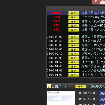
PickUp!
海外「日本人の発
ｵﾇﾇﾒ
「カバの肉を“湖
ｵﾇﾇﾒ
韓国人「我が国
ｵﾇﾇﾒ
海外「大金を稼ぐ
ｵﾇﾇﾒ
海外「日本人はな
08/09 04:00
韓国人「投票箱の
08/09 03:55
【海外の反応】5
08/09 03:00
海外「日本人で海
08/09 03:00
韓国人「LS電線
08/09 02:10
グリーンランド
08/09 02:00
韓国人「イ・ジェ
08/09 01:57
【ヤニねこ】ヤ
08/09 01:46
海外「まさか」佐
08/09 01:02
カナダの新規雇
08/09 01:00
【イタリア-ギ
08/09 01:00
韓国人「W杯本戦
08/09 00:48
佐々木朗希が巨大
1 位 (→)
【海外の
08/09 00:31
韓国人「数日間
08/09 00:00
#韓国記事翻訳 
08/08 23:00
海
08/09 00:00
韓国人「サムスン
08/07 23:00
海
08/08 23:46
海外の反応：韓国
08/08 23:40
海外「やっぱり日
08/06 23:00