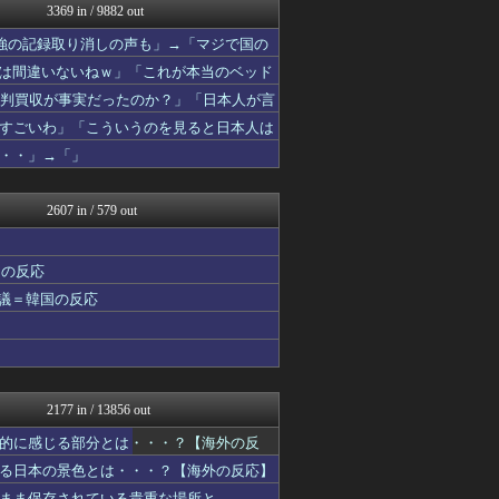
3369 in / 9882 out
JDM速報 海外の反応
韓国ニュース反応まとめ
4強の記録取り消しの声も」→「マジで国の
ニチカン！
が足で蹴り飛ばすね」
果は間違いないねｗ」「これが本当のベッド
海外の反応 お隣速報
海外のお前ら 海外の反応
の審判買収が事実だったのか？」「日本人が言
かいこれ！ 海外の反応 コ...
」
すごいわ」「こういうのを見ると日本人は
わーすぽ 海外の反応
・・」→「」
世界の憂鬱 海外・韓国の反...
すらるど - 海外の反応
世界はグーチョキパー
2607 in / 579 out
海外さんいらっしゃい 海外...
海外の万国反応記＠海外の反...
海外の反応ジャーナル
国の反応
じゃぽにか反応帳
物議＝韓国の反応
HANO-K
かいにちニュース 【海外の...
Ask Reddit まと...
ニチカン！
ワールドサッカーファン 海...
世界のジャンプ速報
2177 in / 13856 out
海外のお前ら 海外の反応
海外の反応スポーツ
的に感じる部分とは・・・？【海外の反
まるっと翻訳
る日本の景色とは・・・？【海外の反応】
ボールパーク速報 海外の反...
まま保存されている貴重な場所と