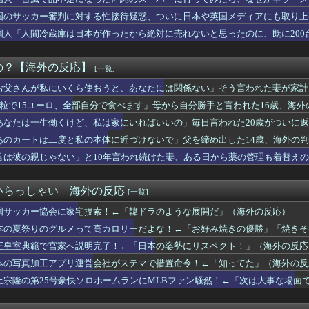
見かけたヤバすぎる髪型を集めてみたｗｗｗｗ」
隆パワー炸裂大きな25号ソロホームラン！」
国のサッカー審判に対する性接待疑惑、ついに日本や英国メディアにも取り上
クウェート戦で行った審判買収が本当に深刻である理由がこちら…」...
国人「人間冷蔵庫は日本が作ったから絶対に売れないと思ったのに、既に200
特大ホームラン！日本人選手新人最多HR記録で単独トップに 海外...
 『私は反日感情を一度も持った事がありません！』、『日本好きは...
アジアで唯一『世界住みやすさ指数』トップ10の都市がある国とな...
の？【海外の反応】
[一覧]
くけど、私は家にいればいいの」毎日言われた20歳がついに返した...
お父さんが私にいくら使おうと、あなたには関係ない」そう言われた妻が家計
分かってたら、お前は産まなかった」親に言われた一言が何十年も消...
「日本の弁当屋の貼り紙、最後の一行がずるい」
6粒で15ユーロ、全部自分で食べます」母から自分勝手と言われた16歳、海外
ヨタセリカはクールで信頼性が高く、運転が楽しいスポーツカーだっ...
あなたは一生働くけど、私は家にいればいいの」毎日言われた20歳がついに
号ホームランにMLBファン騒然！←「素晴らしいパワーだ！」（海...
試合ぶり25号特大ソロホームラン」
あのカートは二度と私の本体に近づけないで」父を締め出した14歳、海外の
人少女を働かせていた男の裁判に世界が騒然！←「求刑が軽すぎる」...
君は彼の親じゃない」と10年言われ続けた妻、ある日から薬の管理も着替え
不足になった沖縄のスーパーに行ってみたら、なぜか辛ラーメンだけ...
れすれを抜けて飛行場へ、車輪を出さないまま胴体着陸「これよりひ...
天堂」の熊本地震被災者支援策が物議！海外ファン「神対応」「金額...
いらっしゃい 海外の反応
[一覧]
W杯の日本戦で、何回も映っていたこの女性は一体誰？」 中国人「...
国サッカー協会に家宅捜索！←「韓ドラのような展開だ」（海外の反応）
た…」これ描いて死ね 第6話の海外反応
「この鉄板、3倍速く焼けるやつだ」
本の夏祭りのグルメって高カロリーだよな！←「お好み焼きの優勝」「焼きそ
ッカー”性接待の試合結果をご覧ください」→「マッサージ効果は間...
正皇室典範で宮家へ説明完了！←「日本の姿勢にリスペクト！」（海外の反応
野手二人がホームランを珍アシスト！打ったロナルド・アクーニャJ...
本の写真加工アプリ運営会社がステマで措置命令！←「知ってた」（海外の反
の犠牲者がたった38人なのは驚きだ！何故こんなに少ないの？」
」少年ジャンプ発行部数が初の100万部割れ（海外の反応）
上宗隆の第25号豪快ソロホームランにMLBファン騒然！←「次は大事な場面
みたいな球を投げるクローザーを先発に転向させないのはなんで？ ...
優勝するんだ」日本代表、W杯ポット1入りに現実味!?2030...