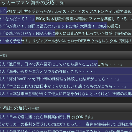
スクーバルが古巣タイガースへの復帰を熱望【MLB】
サッカーファン 海外の反応
[一覧]
滉大がメジャー自己最速161キロ計測するなど2戦連続完璧救援、...
サヨナラ負けで7連敗！←「佐々木朗希には感謝」「このチームは呪...
外「W杯では行方不明だったが」ルイス・ディアスがアストンヴィラ戦で決め
謎の動物を見たんだけどコイツの正体分かる？」
外「なんだって？！」PSGが鈴木彩艶の獲得へ増額オファーを準備している
有名で人気なんけど入場料無料の遊園地があるんだよ」
外「仲が良い！」鎌田と冨安の2ショットに海外大興奮！（海外の反応）
本でとんでもない進化を遂げている韓国料理がこちら…」→「これは...
審判を買収したのはガチだった！ 審判を性接待して以降は7戦無敗...
外「疑惑だらけだな」FIFA会長に愛人に口止め料を払っていた疑惑（海外の
「Jリーグのこの監督、経歴がおかしい」
外「全く予想外！」リヴァプールがバルセロナDFアラウホをレンタルで獲得
待疑惑、2002年イタリア・スペイン戦で『韓国に奪われた』と欧...
これだけは日本がうらやましいと感じるものがこちら・・・」
ッカー審判性接待した試合の結果を全部調べると……」
[一覧]
斉に暴発、玄関先に駆け込む一家「なんであのドア鍵かけてんだ」【...
国人「数日間、日本で家を留守にしていたら起きることがこちら・・・」
マツダスピードアテンザは羊の皮を被った狼だった！
自分がぽろっと言ったどうでもいい話を、さらっと覚えててくれた」...
国人「海外から見た東京とソウルの評価がこちら・・・」
本由伸は引退するまでに史上最高の日本人投手になると思う？【ML...
国人「海外YouTuberが日中韓の麺料理を比較した結果がこちら・・・」
クス史上、今年が一番楽しいチームじゃないか？ → 「今年とはタ...
ールは絶対に飲まない！』と大騒ぎしていた時代が完全に終わってし...
国人「本当にこれだけは日本がうらやましいと感じるものがこちら・・・」
「大谷の今の成績、漫画でもこうはならない」
国人「日本は市民意識が高くて他人に迷惑をかけないというけど、実際の現地
親がイギリス生まれでない人【ポーランドボール】
号豪快ソロホームランにMLBファン騒然！←「次は大事な場面で打...
の有力紙も大韓サッカー協会前代未聞の不祥事を詳細に報道！」→「...
 -韓国の反応-
[一覧]
民意識が高くて他人に迷惑をかけないというけど、実際の現地の様子...
国人「日本で道に迷ったら無料案内所に行けばOKです」
、平均すると恋人より双子のきょうだいを上に置いていた」二卵性で...
場所は現実とは思えないレベルで美しい…！」外国人が感動する日本...
国がサッカーの審判を買収したのはガチだった！ 審判を性接待して以降は7
には」村上宗隆の第25号特大ホームランに海外大興奮！（海外の反...
国人「台風で品不足になった沖縄のスーパーに行ってみたら、なぜか辛ラーメ