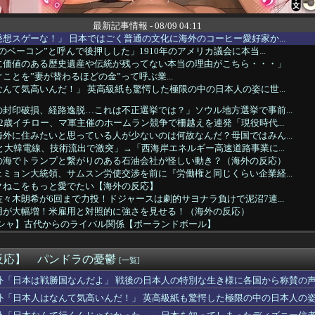
最新記事情報 - 08/09 04:11
想スゲーな！」 日本ではごく普通の文化に海外のコーヒー愛好家か...
のベーコン”と呼んで後押しした」1910年のアメリカ議会に本当...
に価値のある歴史遺産や伝統が残ってない本当の理由がこちら・・・」
ことを”妻が替わるほどの金”って呼ぶ業...
んて気高いんだ！」 英高級紙も驚愕した極限の中の日本人の姿に世...
封印破損、経路逸脱…これは不正選挙では？」ソウル地方選挙で事前...
2歳イチロー、マ軍主催のホームラン競争で柵越えを連発「現役時代...
外に住みたいと思っている人が少ないのは何故なんだ？母国ではみん...
と大韓電線、技術流出で激突」→「西海岸エネルギー高速道路事業に...
の海でトランプと繋がりのある石油会社が怪しい動き？（海外の反応）
ミョン大統領、サムスン労使交渉を前に『労働権と同じくらい企業経...
クねこをもっと愛でたい【海外の反応】
々木朗希が6回まで力投！ドジャースは劇的サヨナラ負けで泥沼7連...
用が大幅増！米雇用と対照的に強さを見せる！（海外の反応）
リシャ】古代からのライバル関係【ポーランドボール】
にパレスチナ国旗持ち込みはデマ」→「2年前の予選の映像だったと...
グローブで見せた好フィールディングにMLBファン騒然！←「目を...
反応】 パンドラの憂鬱
、日本で家を留守にしていたら起きることがこちら・・・」
[一覧]
『アジア最強の韓国サッカー、審判への性接待がバレまくる！』、『...
外「日本は戦勝国なんだよ」 戦後の日本人の特別な生き様に各国から称賛の
・ハイニックスを涙を飲んで売る海外の大口投資家たち…その裏事情...
外「日本人はなんて気高いんだ！」 英高級紙も驚愕した極限の中の日本人の
在住の日本人インフルエンサーがライブ配信中に自殺、Kポップファ...
本のこういう部分が最高なんだよ！」外国人が語る日本の魅力的に感...