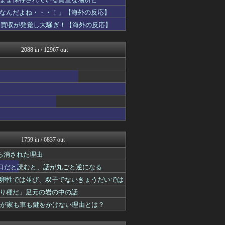
QQQ(海外の反応)
わーすぽ 海外の反応
なんだよね・・・！」【海外の反応】
JDM速報 海外の反応
判買収が発覚し大騒ぎ！【海外の反応】
かんにゅー -韓国の反応-
ワールドサッカーファン 海...
コリアル
2088 in / 12967 out
みんな知ってた？【海外の反...
世界はグーチョキパー
NO FOOTY NO L...
タイの反応 タイコエ
ハウメニージャパン！
海外さんいらっしゃい 海外...
海外トークログ
日本と韓国は敵か？味方か？...
私が悪いの？【海外の反応】
Ask Reddit まと...
1759 in / 6837 out
ニチカン！
ボールパーク速報 海外の反...
ら消された理由
マニア・オブ・フットボール...
人口だと読むと、話が丸ごと逆になる
ワールドサッカーファン 海...
卵性では並び、双子でないきょうだいでは
世界の憂鬱 海外・韓国の反...
まるっと翻訳
り種だ」足元の岩の中の話
海外さんいらっしゃい 海外...
町が家も車も鍵をかけない理由とは？
ガラパゴスジャパン - 海...
Red4 海外の反応まとめ