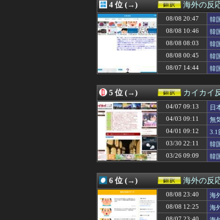
4 位 (→)
海外の反
08/08 21:00
【海外の反応】ホ
08/08 21:00
韓国人「イラン完
08/08 20:47
韓
08/08 21:00
【朗報】韓国人
恥
08/08 10:46
韓
08/08 20:47
韓国人「韓国サッ
サ
08/08 08:03
08/08 20:39
海外「日本は取り
韓
08/08 20:37
海外メディア「洋
っ
08/08 00:45
韓
08/08 20:31
海外「MLB屈指
何
08/07 14:44
韓
08/08 20:25
韓国人「欧州メデ
08/08 20:25
海外「”京都の鳥
08/08 20:16
NATOの座標提
5 位 (→)
カイカイ
08/08 20:13
日本の夏祭りのグ
08/08 20:11
アメリカ「お前
04/07 09:13
日
08/08 20:10
「日本の深夜営業
04/03 09:11
無
08/08 20:05
中国人「フランス
04/01 09:12
08/08 20:01
【GAME】「セ
3
08/08 20:00
外国人「韓国で日
03/30 22:11
韓
08/08 20:00
海外「三時間ずっ
03/26 09:09
韓
08/08 20:00
【衝撃】韓国人
08/08 19:47
海外「なんだって
08/08 19:40
海外の反応アニメ
6 位 (→)
海外の反
08/08 19:38
海外「目立つだろ
08/08 19:32
イチローがマリナ
08/08 23:40
海
08/08 19:27
海外「イチロー
応
08/08 12:25
海
08/08 19:17
【海外の反応】オ
08/07 23:40
海