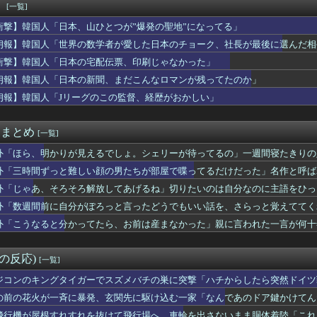
判も多数含まれていたサッカー協会の衝撃的な接待リストに衝撃の声...
！
[一覧]
の間で日本の”天国”と呼ばれている場所がこちら・・・」
衝撃】韓国人「日本、山ひとつが”爆発の聖地”になってる」
杯で韓国代表がドーピング検査をすり抜けるように注射していたもの...
耐震設計技術が凄いと言うけど韓国の圧勝だよね？」
朗報】韓国人「世界の数学者が愛した日本のチョーク、社長が最後に選んだ相
も手術をやり遂げる日本の医療チーム、海外でも凄すぎると絶賛
衝撃】韓国人「日本の宅配伝票、印刷じゃなかった」
ルギー事業での税金無駄遣いが凄い！（海外の反応）
朗報】韓国人「日本の新聞、まだこんなロマンが残ってたのか」
オブザベスト【ポーランドボール】
！」リヴァプールがバルセロナDFアラウホをレンタルで獲得！（海...
朗報】韓国人「Jリーグのこの監督、経歴がおかしい」
大半は地表より下にある。日光を浴びている我々のほうが変わり種だ...
た広島の光景に世界が騒然！←「複雑な気分だ」（海外の反応）
it まとめ
[一覧]
外「ほら、明かりが見えるでしょ。シェリーが待ってるの」一週間寝たきりの
外「三時間ずっと難しい顔の男たちが部屋で喋ってるだけだった」名作と呼ば
外「じゃあ、そろそろ解放してあげるね」切りたいのは自分なのに主語をひっ
外「数週間前に自分がぽろっと言ったどうでもいい話を、さらっと覚えててく
…
外「こうなると分かってたら、お前は産まなかった」親に言われた一言が何十
外の反応)
[一覧]
ジコンのキングタイガーでスズメバチの巣に突撃「ハチからしたら突然ドイツ
の前の花火が一斉に暴発、玄関先に駆け込む一家「なんであのドア鍵かけてん
飛行機が屋根すれすれを抜けて飛行場へ、車輪を出さないまま胴体着陸「これ