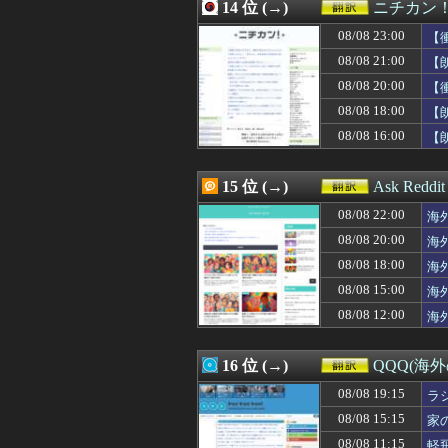
08/08 09:35
14 位 (→)
韓国人「日本人審
ニチカン
08/08 09:31
韓国人「韓国人
08/08 23:00
【
08/08 09:25
韓国人「過去のW
08/08 09:18
08/08 21:00
韓国人「日本の
【
08/08 09:11
大地震が起きて
08/08 20:00
【
08/08 09:03
アメリカのエネ
08/08 18:00
【
08/08 09:00
【世界】ベスト
08/08 08:37
海外「全く予想外
08/08 16:00
【
08/08 08:30
「地球の生物量の
08/08 08:08
原爆の日を迎え
15 位 (→)
Ask Redd
08/08 22:00
海
08/08 20:00
海
08/08 18:00
海
08/08 15:00
海
間
08/08 12:00
海
16 位 (→)
QQQ(海
08/08 19:15
ラ
08/08 15:15
家
08/08 11:15
軽