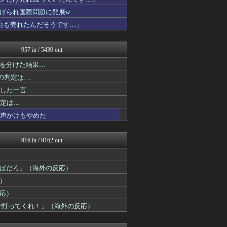
海外の万国反応記＠海外の反...
ハウメニージャパン！
げられ国際問題に発展w
海外トークログ
台も売れたんだそうです…」
こんなニュースにでくわした
日本と韓国は敵か？味方か？...
ガラパゴスジャパン - 海...
957 in / 5430 out
私が悪いの？【海外の反応】
を分けた結果…
Ask Reddit まと...
ニチカン！
の判定は…
JDM速報 海外の反応
返した一言…
海外の反応スポーツ
判定は…
まるっと翻訳
海外さんいらっしゃい 海外...
の声かけもやめた
かんにゅー -韓国の反応-
QQQ(海外の反応)
HANO-K
916 in / 9162 out
じゃぽにか反応帳
アニメリアクト
ニチカン！
ばだろ」（海外の反応）
海外の反応 お隣速報
）
ボールパーク速報 海外の反...
応）
まるっと翻訳
海外のお前ら 海外の反応
で打ってくれ！」（海外の反応）
Red4 海外の反応まとめ
NO FOOTY NO L...