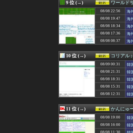
08/08 16:50
【海外の反応】
9 位 (→)
ワールド
08/08 16:43
海外の反応：千賀
08/08 22:56
08/08 16:19
大谷ドジャースが
海
08/08 16:11
外国人「東京で
08/08 19:47
海
08/08 16:07
海外「日本には
08/08 18:34
海
08/08 16:05
韓国人「現在、日
08/08 16:00
韓国がサッカーの
08/08 17:36
海
08/08 16:00
【朗報】韓国人
08/08 08:37
海
08/08 15:35
韓国人「不適切接
08/08 15:31
韓国人「本当に
08/08 15:17
韓国人「韓国サ
10 位 (→)
コリアル
08/08 15:15
家の前の花火が一
08/09 00:31
韓
08/08 15:00
【海外の反応】
08/08 15:00
海外「数週間前に
08/08 21:31
韓
08/08 14:38
【海外の反応】山
08/08 18:31
韓
08/08 14:30
【MLB】Wソッ
08/08 14:05
08/08 15:31
韓国人「『日本ビ
韓
08/08 14:00
【衝撃】韓国人
08/08 12:31
韓
08/08 13:00
【イギリス】両
08/08 12:55
村上宗隆の第25
08/08 12:35
韓国人「フランス
11 位 (→)
かんにゅー
08/08 12:31
韓国人「日本は市
08/08 19:00
韓
08/08 12:30
「一卵性の双子は
08/08 12:25
海外「日本のこの
08/08 16:00
韓
08/08 12:12
海外「反撃の狼煙
08/08 11:30
韓