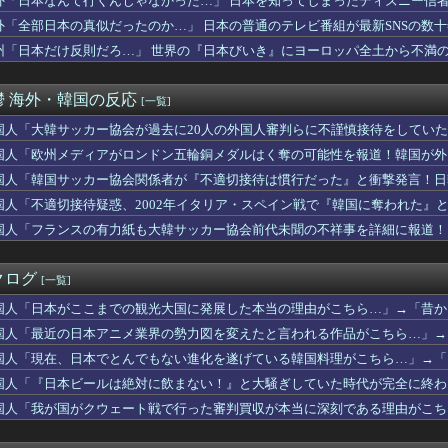
外「日本なんて行くんじゃなかった…」 日本を知ってしまったディズニー信
強？」吉田正尚が２戦連続マルチ＆打点！破竹の9連勝！（海外の反...
外「全部日本の真似だったのか…」 日本の普通のテレビ番組が最新SNSの数
がいない女性アニメキャラといえば誰が思い浮かぶ？」
がKリーグを分析「韓国は絶対にあきらめない」
州「日本だけ反則だろ…」 世界の『日本びいき』にヨーロッパ全土から不満
日本、山ひとつが”爆発の聖地”になってる」
勝国なんだよ」 戦後の日本人の特別な生き様に各国から称賛の声
鬱 海外・韓国の反応
[一覧]
方不明だったが」ルイス・ディアスがアストンヴィラ戦で決めたゴラ...
チローがマリナーズのHRダービーでホームラン連発！【MLB】
国人「大韓サッカー協会が過去に20人の外国人審判らに不謹慎接待をしてい
違う」冨安健洋、パレス移籍当日にデビュー！圧巻3連続ブロックも...
事が明らかに‥」
国人「欧州メディアがロンドン五輪銅メダルはく奪の可能性を報道！韓国が外
身のラグビー選手が熱中症で亡くなったことに世界が騒然！←「日本...
カー協会が過去に20人の外国人審判らに不謹慎接待をしていた証拠...
国人「韓国サッカー協会関係者が『不適切接待は慣行だった』と衝撃発言！日
・シティの新シーズンはどうなる？（海外の反応）
れる」
国人「不適切接待疑惑、2002年イタリア・スペイン戦で『韓国に奪われた』
ィアを楽しめないことにうんざりだ。ウィーブの評判のせいで自分も...
国人「フランスの有力紙も大韓サッカー協会前代未聞の不祥事を詳細に報道！
りが見えるでしょ。シェリーが待ってるの」一週間寝たきりの人が立...
‥」
ープの女性社員300人以上の個人情報がテレグラムで流出…夫の写...
ャーは混とん」佐々木朗希が6回2失点の力投もド軍7連敗！（海外...
クログ
[一覧]
こまでの観光大国に発展した本当の理由がこちら…」→「昔から日本...
ら見た東京とソウルの評価がこちら・・・」
国人「日本がここまでの観光大国に発展した本当の理由がこちら…」→「昔から
会に家宅捜索！←「韓ドラのような展開だ」（海外の反応）
応
国人「最近の日本アニメ業界の勢力図を変えたと言われる作品がこちら…」→「
わないでください」高さ116メートル、世界一高い木が地図から消...
反応
クの衛星、戦争の狭間で揺れる（海外の反応）
国人「現在、日本でとんでもない進化を遂げている韓国料理がこちら…」→「こ
岡本和真が守備でとっさの好判断！【MLB】
応
国人「『日本ビールは絶対に飲まない！』と大騒ぎしていた時代が完全に終わっ
6年ぶりに英国人力士が誕生！←「素晴らしい挑戦だ」（海外の反応...
国の反応
国人「我が国がクウェート戦で行った審判買収が本当に深刻である理由がこちら
ガーを食べる罪【ポーランドボール】
韓国の反応
いくら使おうと、あなたには関係ない」そう言われた妻が家計を分け...
本政府が、アメリカ政府によるネットミームとしての任天堂やポケモ...