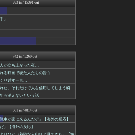
世界の憂鬱 海外・韓国の反...
883 in / 15391 out
コリアル
海外トークログ
ハウメニージャパン！
手」
海外の万国反応記＠海外の反...
世界はグーチョキパー
ポーランドボール 翻訳
ワールドサッカーファン 海...
みんな知ってた？【海外の反...
海外さんいらっしゃい 海外...
742 in / 5260 out
人が立ち上がった夜…
れる映画で寝た人たちの告白…
くり返す一言…
れた」それだけで人を信用してしまう瞬
年も消えないという話
661 in / 4814 out
戦車が家に来るんだぞ」【海外の反応】
だ」【海外の反応】
よりひどい着陸なら山ほど見てきた」【海