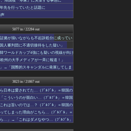
者、帰国後『本家』に失望する事態に
わーすぽ 海外の反応
十年先を行っていたと話題に
海外の万国反応記＠海外の反...
の声
韓国ニュース反応まとめ
ニチカン！
【海外の反応】 パンドラの...
5077 in / 22284 out
ワールドサッカーファン 海...
ボールパーク速報 海外の反...
た証拠が揃いながらも不起訴処分に成ってい
NO FOOTY NO L...
国人審判団に不適切接待をした疑い」
海外の反応スポーツ
世界の憂鬱 海外・韓国の反...
韓ワールドカップ4強にも疑いの視線が向け
わーすぽ 海外の反応
と欧州の大手メディアが一斉に報道！」
ガラパゴスジャパン - 海...
」→「国際的スキャンダルに発展してしま
Ask Reddit まと...
韓国ニュース反応まとめ
海外のお前ら 海外の反応
3823 in / 21867 out
海外トークログ
コリアル
日本は愛されてた…（ﾌﾞﾙﾌﾞﾙ」＝韓国の
海外さんいらっしゃい 海外...
こういうのが面白い…（ﾌﾞﾙﾌﾞﾙ」＝韓国
みんな知ってた？【海外の反...
世界はグーチョキパー
れは旨いのでは…？（ﾌﾞﾙﾌﾞﾙ」＝韓国の
ボールパーク速報 海外の反...
てしまった理由がこちら…（ﾌﾞﾙﾌﾞﾙ」＝
海外の反応スポーツ
…」→「これはダメなやつ…（ﾌﾞﾙﾌﾞﾙ」
ポーランドボール 翻訳
私が悪いの？【海外の反応】
Red4 海外の反応まとめ