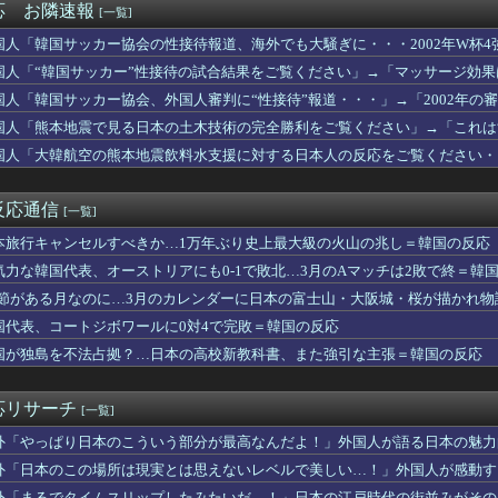
応 お隣速報
[一覧]
ンダS2000の外観とスペックは今でも見劣りしない！
勝、アメリカ惨敗」米イラン、終戦MOU署名方式で対立…イランは...
国人「韓国サッカー協会の性接待報道、海外でも大騒ぎに・・・2002年W杯
「世界の数学者が愛した日本のチョーク、社長が最後に選んだ相手」
だ」「2002年まで疑う価値がある」「国民や国が築いた国格をサッカー選手
国人「“韓国サッカー”性接待の試合結果をご覧ください」→「マッサージ効
カー協会の性接待報道、海外でも大騒ぎに・・・2002年W杯4強...
ッカーだ」
締まれ！」栃木でシャインマスカット400房が盗難被害に（海外の...
国人「韓国サッカー協会、外国人審判に“性接待”報道・・・」→「2002年
ゲー市場はグラフィック至上主義のせいで崩壊しつつある」（海外の...
てたこと正しかったね・・・」「もうサッカー代表、サッカー協会解散しよう
国人「熊本地震で見る日本の土木技術の完全勝利をご覧ください」→「これは
の好チーム」鈴木誠也のタイムリーなどでカブスが5連勝！（海外の...
か適当に作る感じがしない・・・」「あれがまさに経験値である」
国人「大韓航空の熊本地震飲料水支援に対する日本人の反応をご覧ください・
ィアがロンドン五輪銅メダルはく奪の可能性を報道！韓国が外国人審...
”は良いぞ」小規模だけどお勧めな日本の観光名所／お店に対する海...
供でロシアが被害者面？（海外の反応）
反応通信
[一覧]
ルメって高カロリーだよな！←「お好み焼きの優勝」「焼きそばだろ...
らの国の史上最も美しい女優を選ぶなら誰になる？」
本旅行キャンセルすべきか…1万年ぶり史上最大級の火山の兆し＝韓国の反応
している無人店舗でどのような人が買い物をしているのか？」海外の...
気力な韓国代表、オーストリアにも0-1で敗北…3月のAマッチは2敗で終＝韓
で感じた日本への強烈なフィルター」 中国人「フランスと日本は両...
カンドチャンスを与えたゲーム」で大盛り上がり！海外ゲーマー「5...
.1節がある月なのに…3月のカレンダーに日本の富士山・大阪城・桜が描かれ
本ブームが起きてんの草。あんだけ仲が悪かった日本と韓国だったの...
国代表、コートジボワールに0対4で完敗＝韓国の反応
と難しい顔の男たちが部屋で喋ってるだけだった」名作と呼ばれる映...
国が独島を不法占拠？…日本の高校新教科書、また強引な主張＝韓国の反応
「日本の宅配伝票、印刷じゃなかった」
？！」PSGが鈴木彩艶の獲得へ増額オファーを準備していることに...
【逃げ上手の若君 第二期】第16話感想「中世の戦いに戦車持って...
応リサーチ
[一覧]
！」日本で捕まった強盗の異様な格好に海外びっくり仰天！（海外の...
ーズ主催のHRダービーで見せた活躍にMLBファン騒然！←「一体...
外「やっぱり日本のこういう部分が最高なんだよ！」外国人が語る日本の魅力
さんマリナーズOBホームランダービーに登場しましたよ」
】
外「日本のこの場所は現実とは思えないレベルで美しい…！」外国人が感動す
リオールズファン、子供たちにラッチマンの名前を付けたのに移籍し...
外「まるでタイムスリップしたみたいだ…！」日本の江戸時代の街並みがその