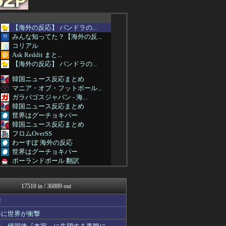
【海外の反応】 パンドラの...
みんな知ってた？【海外の反...
コリアル
Ask Reddit まと...
【海外の反応】 パンドラの...
韓国ニュース反応まとめ
マニア・オブ・フットボール...
ガラパゴスジャパン - 海...
韓国ニュース反応まとめ
世界はグーチョキパー
韓国ニュース反応まとめ
フロムOverSS
わーすぽ 海外の反応
世界はグーチョキパー
ポーランドボール 翻訳
韓国ニュース反応まとめ
海外の反応スポーツ
17510 in / 36889 out
コリアル
日本と韓国は敵か？味方か？...
声
韓国ニュース反応まとめ
姿に世界が衝撃
はろわるど
海外の反応リサーチ