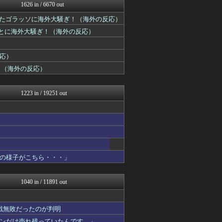
ボールパーク速報 海外の反...
1626 in / 6670 out
海外の反応 ディミヌート
たゴラッソに海外大騒ぎ！（海外の反応）
海外の反応スポーツ
海外の万国反応記＠海外の反...
ことに海外大騒ぎ！（海外の反応）
まるっと翻訳
海外トークログ
かんにゅー -韓国の反応-
反応）
ニチカン！
！（海外の反応）
世界の憂鬱 海外・韓国の反...
コリアル
ハウメニージャパン！
1223 in / 19251 out
QQQ(海外の反応)
JDM速報 海外の反応
Ask Reddit まと...
ボールパーク速報 海外の反...
Red4 海外の反応まとめ
海外トークログ
ニチカン！
の様子がこちら・・・」
ポーランドボール 翻訳
海外さんいらっしゃい 海外...
世界の憂鬱 海外・韓国の反...
1040 in / 11891 out
コリアル
みんな知ってた？【海外の反...
海外の反応リサーチ
戦無敗だったのが判明
海外のお前ら 海外の反応
ンだけ売れ残っていたんです…」