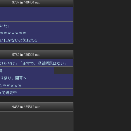
痛いニュース(ﾉ∀`)
9787 in / 49404 out
mutyunのゲーム+αブ...
世界はグーチョキパー
【サッカー まとめ】サカラ...
1000mg
いた」
修羅場まとめ速報
ｗｗｗｗｗｗｗ
オーバージョイド！
【2ch】ニュー速クオリテ...
いしかないと笑われる
かぞくちゃんねる
投資ちゃんねる
9785 in / 26592 out
けただけ」「正常で、品質問題はない」
増
切り祭り」開幕へ
たｗｗｗｗｗ
ュで逃走中
9455 in / 55512 out