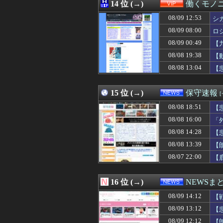
08/09 13:02
14 位 (→)
夫・ひろゆき氏に
働くモノニ
08/09 13:02
【悲報】エディオ
08/09 12:53
シ
08/09 13:01
ロシアがウクラ
08/09 13:01
08/09 08:00
【野球＝有害】
ロ
08/09 13:00
【動画】急病人
08/09 00:49
【
08/09 13:00
【胸糞】「食に
08/08 19:38
【
08/09 13:00
踏切で後続車に追
08/09 13:00
【画像】シャウ
08/08 13:04
【
08/09 13:00
高校生の息子が計
08/09 13:00
【画像あり】吉野
15 位 (→)
保守速報
08/08 18:51
【
08/08 16:00
「
08/08 14:28
【
08/08 13:39
【
08/07 22:00
【
16 位 (→)
NEWSま
08/09 14:12
【
08/09 13:12
【
08/09 12:12
【