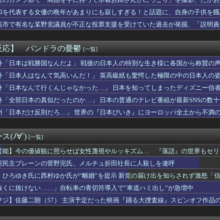
ビニールハウスからシャインマスカット200房を盗んだ42歳無職...
……
グチャンピオン2026のボーイッシュお胸ｗｗｗｗｗｗｗｗｗｗｗ...
和を代表する女優の晩年があまりにも寂しすぎる！と話題に、自身の子供を餓
ス原作者・尾田栄一郎さん、他の人と同じ「漫画家」という肩書きに...
高市で有名な某野党議員が不正な投票支援を受けていた過去が発掘、「説明責
れて捨てられた。それから数年後・・元婚約者「俺が捨てた女は結婚...
地に10トンの支援物資を黙々と輸送。大げさプロパガンダ高市との...
の20代美女先生、園児のパパとの浮気セ○クス動画が流出して終わる
反応】 パンドラの憂鬱
[一覧]
レン】ゼーリエに跪く人、いつの間にかいなくなる【海外の反応】
那の同僚君が食べないとでしょ」同僚「いや弁当に飽きてて捨ててる...
外「日本は戦勝国なんだよ」 戦後の日本人の特別な生き様に各国から称賛の
強盗殺人犯さん「いつ出れるの？」弁護士「もう出られません」→
外「日本人はなんて気高いんだ！」 英高級紙も驚愕した極限の中の日本人の
エアコン壊れた車ｖｓ1年間マニュアル車←これｗｗｗｗｗ
外「日本なんて行くんじゃなかった…」 日本を知ってしまったディズニー信
価」と「コスパ」を気にする彼女。倹約家だと思っていたけど、ある...
ン、移民受け入れ反対派の若者にブチギレ「差別するなんて最低だ！...
外「全部日本の真似だったのか…」 日本の普通のテレビ番組が最新SNSの数
機事故で『搭乗者に日本人は居ない』という発表は嫌い。人間として...
州「日本だけ反則だろ…」 世界の『日本びいき』にヨーロッパ全土から不満
ップ神スタイルアイドル、水着グラビアがエッチすぎるwwwww織...
てどう焼くのが正解なんや？
6本 岡本24本
(ﾉ∀`)
[一覧]
れていいですか？」客「全部普通で」二郎「ニンニク入れちゃって...
有原 航平が先発 試合実況 inエスコンF 14:00〜
芸能】今の価値観に照らせば女性蔑視やルッキズム… 『落語』の世界もセリ
けど当時お付き合いがあった仲間が神社に赤いものを身につけちゃい...
動き
憲民主ブレーンの菅野完氏、メルチュ折田社長に人殺しを連呼
ニメ見終わってロス😭😭😭
・ひろゆき氏に西村ゆか氏が“離婚”を提示 新党の届け出を知らされず激怒「
蔭さん、ベンチプレスが下手くそすぎて炎上
ザイを着たスケスケ女の特盛りお○ぱい、エ口過ぎるｗｗｗｗｗｗｗ...
抜くに抜けない……」自転車の青切符導入で”車道ハミ出し”が急増中
】悪魔さんとお歌癒される・・・・
フジ】佐藤二朗（57） 主演予定だった映画『踊る大捜査線』スピンオフ作品
-55) 5本 22打点 OPS.649 ←新人王の...
カラオケ行ったんやけど萎えた