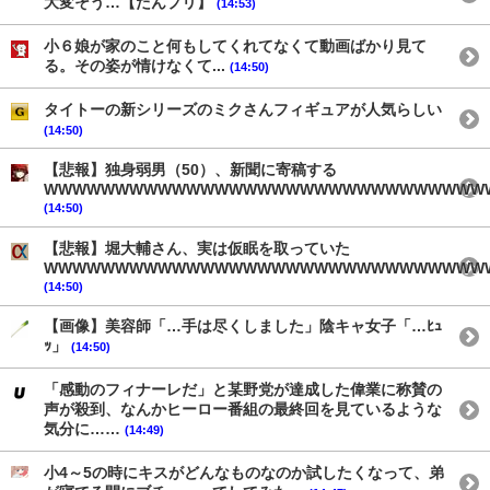
大変そう…【たんプリ】
(14:53)
小６娘が家のこと何もしてくれてなくて動画ばかり見て
る。その姿が情けなくて...
(14:50)
タイトーの新シリーズのミクさんフィギュアが人気らしい
(14:50)
【悲報】独身弱男（50）、新聞に寄稿する
WWWWWWWWWWWWWWWWWWWWWWWWWWWWWWW
(14:50)
【悲報】堀大輔さん、実は仮眠を取っていた
WWWWWWWWWWWWWWWWWWWWWWWWWWWWWWW
(14:50)
【画像】美容師「…手は尽くしました」陰キャ女子「…ﾋｭ
ｯ」
(14:50)
「感動のフィナーレだ」と某野党が達成した偉業に称賛の
声が殺到、なんかヒーロー番組の最終回を見ているような
気分に……
(14:49)
小4～5の時にキスがどんなものなのか試したくなって、弟