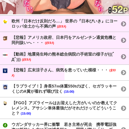
欧州「日本だけ反則だろ…」 世界の『日本びいき』にヨー
ロッパ全土から不満の声
(ｵﾇﾇﾒ)
【悲報】アメリカ政府、日本円をアルゼンチン通貨危機と
同列扱いへ・・・
(ｵﾇﾇﾒ)
【動画】地震発生時の熊本総合病院の手術室の様子が(((ﾟ
Дﾟ)))
(ｵﾇﾇﾒ)
【悲報】広末涼子さん、病気を患っていた模様・・・
(ｵﾇﾇ
ﾒ)
【ラブライブ！】身長57m体重550tのぼく、セガラッキー
くじのA賞が着れず咽び泣く
(15:00)
【FGO】アズライールはお迎えした方がいいのか教えてク
レメンス。アサシン単体最強だがそれだけってどういうこ
と？
(15:00)
ウガンダサッカー界に衝撃 若き主将が死去 携帯電話強