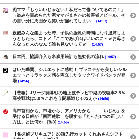
泥ママ「もういいじゃない！私だって傷ついてるのに！」
→盗みを責められた泥ママがまさかの被害者アピール。そ
の言い分に周囲から笑いが漏れてしまい…
(14:57)
親戚みんな集まった時、子供の授乳の時間になり退席しよ
うとしたら、コトメ「ここであげればいいのに～ｗお母さ
んなった人のなんて誰も見ないってｗ」
(14:57)
日本円、協調介入も米雇用統計も無効化の流れ
(14:57)
はいた瞬間、シルエットに感動！ プラステから美しいシル
エットとリラックス感を両立したタックワイドパンツが登
場
(14:56)
【悲報】Jリーグ開幕戦の地上波テレビ中継の視聴率2.5％
高校野球は5.0％これもう閉幕戦じゃねえか
(14:56)
高市首相から、市場から、アメリカから……「いじめ」を
受ける日銀が「四面楚歌」を脱する「たった1つの正しい
方法」とは何か [8/8]
(14:55)
【名探偵プリキュア】28話先行カット くれあさんシフト