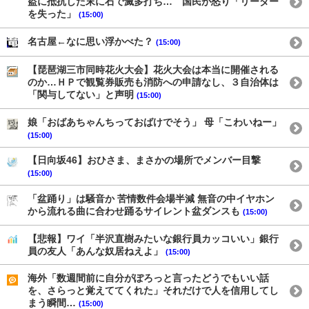
盗に抵抗した末に石で滅多打ち… 国民が怒り「リーダー
を失った」
(15:00)
名古屋←なに思い浮かべた？
(15:00)
【琵琶湖三市同時花火大会】花火大会は本当に開催される
のか…ＨＰで観覧券販売も消防への申請なし、３自治体は
「関与してない」と声明
(15:00)
娘「おばあちゃんちっておばけでそう」 母「こわいねー」
(15:00)
【日向坂46】おひさま、まさかの場所でメンバー目撃
(15:00)
「盆踊り」は騒音か 苦情数件会場半減 無音の中イヤホン
から流れる曲に合わせ踊るサイレント盆ダンスも
(15:00)
【悲報】ワイ「半沢直樹みたいな銀行員カッコいい」銀行
員の友人「あんな奴居ねえよ」
(15:00)
海外「数週間前に自分がぽろっと言ったどうでもいい話
を、さらっと覚えててくれた」それだけで人を信用してし
まう瞬間…
(15:00)