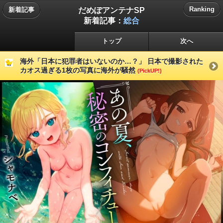
だめぽアンテナSP
Ranking
新着記事
新着記事：
総合
トップ
次へ
海外「日本に犯罪者はいないのか…？」 日本で撮影された
カオス過ぎる1枚の写真に海外が騒然
(PickUP!)