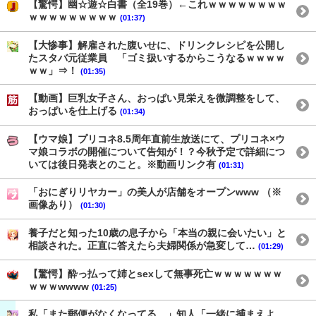
【驚愕】幽☆遊☆白書（全19巻）←これｗｗｗｗｗｗｗｗ
ｗｗｗｗｗｗｗｗｗ
(01:37)
【大惨事】解雇された腹いせに、ドリンクレシピを公開し
たスタバ元従業員 「ゴミ扱いするからこうなるｗｗｗｗ
ｗｗ」⇒！
(01:35)
【動画】巨乳女子さん、おっぱい見栄えを微調整をして、
おっぱいを仕上げる
(01:34)
【ウマ娘】プリコネ8.5周年直前生放送にて、プリコネ×ウ
マ娘コラボの開催について告知が！？今秋予定で詳細につ
いては後日発表とのこと。※動画リンク有
(01:31)
「おにぎりリヤカー」の美人が店舗をオープンwww （※
画像あり）
(01:30)
養子だと知った10歳の息子から「本当の親に会いたい」と
相談された。正直に答えたら夫婦関係が急変して…
(01:29)
【驚愕】酔っ払って姉とsexして無事死亡ｗｗｗｗｗｗｗ
ｗｗｗwwww
(01:25)
私「また郵便がなくなってる…」知人「一緒に捕まえよ