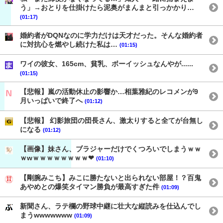
う」→おとりを仕掛けたら泥奥がまんまと引っかかり…
(01:17)
婚約者がDQNなのに学力だけは天才だった。そんな婚約者
に対抗心を燃やし続けた私は…
(01:15)
ワイの彼女、165cm、貧乳、ボーイッシュなんやが......
(01:15)
【悲報】嵐の活動休止の影響か…相葉雅紀のレコメンが9
月いっぱいで終了へ
(01:12)
【悲報】 幻影旅団の団長さん、激太りすると全てが台無し
になる
(01:12)
【画像】妹さん、ブラジャーだけでくつろいでしまうｗｗ
ｗwｗｗｗｗｗｗｗｗ❤
(01:10)
【剛腕みこち】みこに勝たないと出られない部屋！？百鬼
あやめとの爆笑タイマン勝負が最高すぎた件
(01:09)
新聞さん、ラテ欄の野球中継に壮大な縦読みを仕込んでし
まうwwwwwww
(01:09)