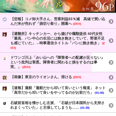
【悲報】コメ卸大手さん、営業利益83％減 高値で買い込
んだ米が売れず「損切り祭り」開幕へ
(ｵﾇﾇﾒ)
【避難所】キッチンカー、から揚げや麺類提供 40代女性
「最高、パン中心の生活には飽き飽きしていて、野菜不足
も感じていた」→時事通信タイトル「パンに飽き飽き」
(ｵ
ﾇﾇﾒ)
ドワンゴ川上「みい山への『障害者への配慮が足りない』
という批判は害悪。障害者に関わると損をするのは事
実。」
(ｵﾇﾇﾒ)
【画像】東京のライオンさん、溶ける
(ｵﾇﾇﾒ)
【速報】蓮舫「蓮舫だから叩いて良いという報道」 ネット
「高市だから叩いて良いをやってるのがお前だろ」
(01:40)
石破前首相を懐かしむ左派、「石破が日本国民から支持さ
れまくっていた」と主張してしまうも……
(01:39)