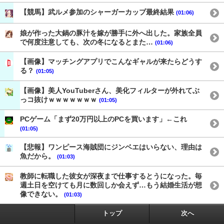
【競馬】武ルメ参加のシャーガーカップ最終結果
(01:06)
娘が作った大鍋の豚汁を嫁が勝手に外へ出した。家族全員
で何度注意しても、次の冬になるとまた…
(01:06)
【画像】マッチングアプリでこんなギャルが来たらどうす
る？
(01:05)
【画像】美人YouTuberさん、美化フィルターが外れてぶ
っコ抜けｗｗｗｗｗｗｗ
(01:05)
PCゲーム「まず20万円以上のPCを買います」←これ
(01:05)
【悲報】ワンピース海賊団にジンベエはいらない、理由は
魚だから。
(01:03)
教師に転職した彼女が深夜まで仕事するとうになった。毎
週土日を空けても月に数回しか会えず…もう結婚生活が想
像できない。
(01:03)
トップ
次へ