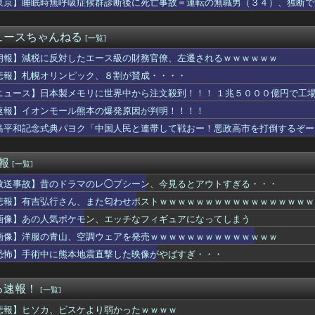
東京】睡眠時無呼吸症候群診断後に死亡事故＝運転の無職男（３４）、独断で
！！って風潮ある？GWに子供の面倒見るのを断ったら専業主売の義...
子供産め」凄まじくうるさかった。夫原因の不妊だがデリケート問題...
私に、夫「元通りとは言わないけどもう少し引き締めなよ。ダレノガ...
ュースちゃんねる
[一覧]
ん、謎のSKB水着を着るｗｗｗｗｗｗｗｗｗｗｗｗｗｗｗｗ
結婚した義弟嫁が私と仲良くなりたいらしい。倫理観やモラルが異な...
朗報】減税に反対したエース級の財務官僚、左遷されるｗｗｗｗｗｗ
で嫌いな人に執着するんだろう？
悲報】札幌オリンピック、８割が賛成・・・・
那だけ招待されてない！」新婦「申し訳ないけど…」→披露宴の空気...
ニュース】日本製メモリに世界中から注文殺到！！！ １兆５０００億円で工
行さん、また匂わせポストｗｗｗｗｗｗｗｗｗｗｗｗｗｗｗｗｗ
のロキシーがエッチすぎるwwwwwwwwwww
速報】イオンモール熊本の爆発原因が判明！！！！
人・多田成美アナの胸元から中身が見えてしまう
島平和記念式典パヨク「中国人民と連帯して戦おー！悪政高市を打倒するぞー
くれや」 アルバイト僕「セルf(いや揉め事は避けよう)」→結...
ースの「世界に5種しかない飛行能力」の謎、遂に解けるｗｗｗｗ
戦、とんでもないことになるｗｗｗｗｗｗｗ
速報
[一覧]
プロレスのエース天山広吉がやせたかなしい姿になる
放送事故】昔のドラマのレ◯プシーン、今見るとアウトすぎる・・・
さん、OPSナ・リーグ１位に返り咲く
服ってやつが出てるらしくめっちゃ欲しい
悲報】有吉弘行さん、また匂わせポストｗｗｗｗｗｗｗｗｗｗｗｗｗｗｗｗｗ
入寸前の真面目女さん、お◯ぱいがエ口過ぎるｗｗｗｗｗｗｗｗｗｗｗ
画像】あの人気ポケモン、エッチなフィギュアになってしまう
イパJK、レベチｗｗｗｗｗｗ
コルモランII級掃海艇が国際演習「海風26-2」に参加！
画像】洋服の青山、空調ウェアを発売ｗｗｗｗｗｗｗｗｗｗｗｗｗｗ
俺テレビ見ない』って言う奴おかしいだろ。団子屋で『団子食べない...
恐怖】手術中に熊本地震直撃した映像がやばすぎ・・・
鈴木誠也 自己最長の24試合連続出塁 チームは9回2死から追い...
平とPCAのどちらがMVPにふさわしい？←「投手もこなせるのは...
間経過でどんどん沈んでいくVTuber
る速報！
[一覧]
やが まだイケるか？言うてそこまで深刻な状況ちゃうよな？
悲報】ヒソカ、ビスケより弱かったｗｗｗｗ
術中に震度7、医師らが患者へ覆いかぶさり命を守る