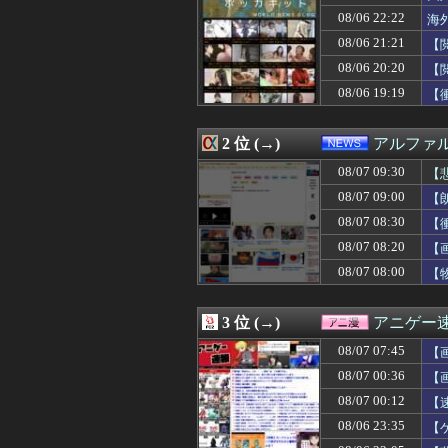
08/07 09:26
【画像】村重杏奈さ
08/06 22:22
海
08/07 09:25
【驚愕】女友達に
08/07 09:25
韓国人「どうやら
08/06 21:21
【
08/07 09:24
万年赤字のイン
08/06 20:20
【
08/07 09:21
ザイオンか佐野
08/06 19:19
08/07 09:20
可愛すぎるおむす
【
08/07 09:20
【日本水産物輸入
08/07 09:19
【えっ】血迷って
2 位 (→)
アルファ
08/07 09:16
【朗報】『ぽこあ
08/07 09:15
16歳から結婚す
08/07 09:30
【
08/07 09:15
【悲報】肉便器
08/07 09:00
【
08/07 09:13
私の好きな日本
08/07 09:12
【悲報】 同人ゲ
08/07 08:30
【
08/07 09:12
【悲報】愛煙家
08/07 08:20
【画
08/07 09:11
芸能界を引退した
08/07 08:00
【
08/07 09:11
海外「先進国で
08/07 09:10
【画像あり】わざ
08/07 09:10
【速報】刃物を
3 位 (→)
アニゲー
08/07 09:09
【画像あり】Iカ
08/07 09:09
資格学校の同級
08/07 07:45
【
08/07 09:09
【高評価】戌神
た
08/07 00:36
【
08/07 09:06
1年前に別れた元
08/07 09:05
08/07 00:12
【画像】女子高
【
08/07 09:05
大日本帝国陸軍「
08/06 23:35
【
08/07 09:05
【画像】ワイ「