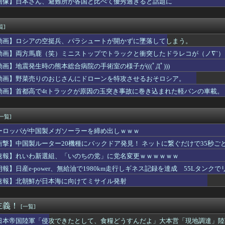
画像】日本さん、避難所が各国と比べて優秀過ぎると話題に
いてお召し上がりください」俺「大丈夫でしょ」→生で食べた瞬間、...
話かけたらこうなるwww
が作ったタマネギ、お前らの想像する1.5倍はデカいぞ
覧]
テレビ渡邊渚さん、『地獄』に逆戻りしてしまう・・・・・
動画】ロシアの空挺兵、パラシュートが開かずに墜落してしまう。
イザと喋れるアプリ」、陰キャすぎて何を話せばいいか分からない
来た時に、我が家を舐めるように隅々まで見た。その次の瞬間、女が...
動画】両方馬鹿（笑）ミニストップでトラックと衝突したドラレコが（ノ∇`）
高市。総理大臣という立場だとしても、自分のやってる感を出す効果...
動画】地震発生時の熊本総合病院の手術室の様子が(((ﾟДﾟ)))
士・吉井明子、45歳で見せたビキニ姿がHすぎる
動画】野菜売りのおじさんにドローンを特攻させるおそロシア。
leのエンジニア「AIで仕事がつまらなくなった」
サッカー協会、ガチでワールドカップ予選での審判への性接待がバレ...
動画】首都高で4tトラックが原因の玉突き事故に巻き込まれた軽バンの車載。
いる？ 名手スコールズの25歳愛娘が公開した“大胆すぎるバカン...
プ」、初の100万部割れ 全盛期の1994年には653万部
[一覧]
ーロッパが中国製メガソーラーを締め出しｗｗｗ
衝撃】中国製ルーター20機種にバックドア発見！ ネットに繋ぐだけで35秒ご
速報】れいわ新選組、「いのちの党」に党名変更ｗｗｗｗｗｗ
朗報】日産e-power、無給油で1980km走行しギネス記録を達成 55Lタンクでリ
速報】北朝鮮が日本海に向けてミサイル発射
主義！
[一覧]
日本帝国陸軍「侵攻できたとして、食糧どうすんだよ」大本営「現地調達」陸