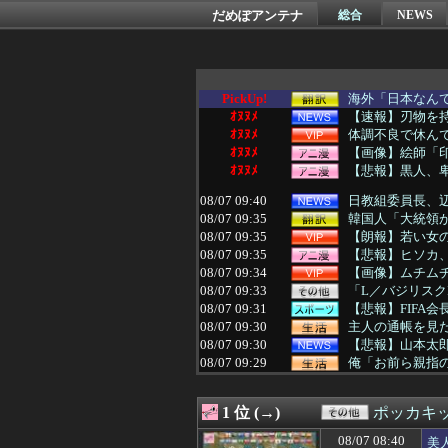
だめぽアンテナ
総合
NEWS
PickUp!
海外「日本なんて
ｵﾇﾇﾒ
【速報】刃物を
ｵﾇﾇﾒ
体調不良で休んで
ｵﾇﾇﾒ
【画像】絵師「印
ｵﾇﾇﾒ
【悲報】黒人、
08/07 09:40
日教組委員長、辺
08/07 09:35
韓国人「大統領が
08/07 09:35
【朗報】若い女
08/07 09:35
【悲報】ヒソカ
08/07 09:34
【画像】ムチムチ
08/07 09:33
「L／バジリスクI
08/07 09:31
【悲報】FIFA会
08/07 09:30
主人の通帳を見た
08/07 09:30
【悲報】山本太
08/07 09:29
俺「お前ら親指の
08/07 09:29
腹痛と下痢が止
08/07 09:29
中露軍艦4隻が”
1 位 (→)
ポッカキ
08/07 09:27
【ダブスタ】逆に
08/07 09:26
【為替相場】ドル
08/07 08:40
美