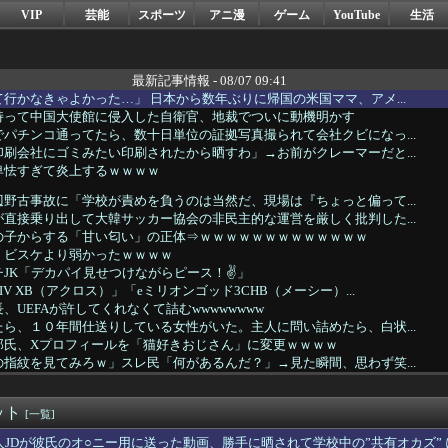
VIP
芸能
スポーツ
アニ漫
ゲーム
YouTube
生活
最新記事情報 - 08/07 09:41
行かなきゃよかった…」 日本から数年ぶりに帰国の米国ママ、アメ...
持って中国大使館に侵入した自衛官、地裁でついに動機明かす
パチンコ通ってたら、数十日単位の証拠写真撮られて会社クビになっ...
刷会社にゴミみたい印刷されたから晒すわ」→お前がクレーマーだと...
卑怯すぎて炎上するｗｗｗｗ
野古事故に「学校が責めを負うのは当然だ、現場は『ちょっと偏って...
直接乗り出して大韓サッカー協会の非民主的な運営を厳しく批判した...
の子からする「甘い匂い」の正体⇒ｗｗｗｗｗｗｗｗｗｗｗｗｗ
、ビスケより弱かったｗｗｗｗ
JK「デカパイ見せつけながらピース！✌」
V XB（アクロス）」「eミリオンゴッド3CHB（メーシー）...
長、UEFAが許してくれなくて詰むwwwwwwww
ら、１０年間仕送りしている女性がいた。主人に問い詰めたら、白状...
郎氏、Xプロフィールを「猫好きおじさん」に変更ｗｗｗｗ
指紋を見てみろｗ」スレ民「何があるんだ？」→見た瞬間、思わず笑...
まらず…間違いなく原因は昨日のあれだ…
日本一周”
ット
立憲の支持者に聞きたい。前回参院選で2年限定の食料品減税って聞...
[一覧]
円は1ドル158円台半ば 介入警戒をしつつ円売りが続行
人JDが彼氏のオ○ニー用に送った動画、勝手に晒されて学校中の”共有オカズ”