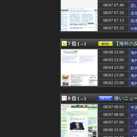
08/07 09:00
彼氏「俺の親は毒
08/07 07:49
思
08/07 09:00
【ラーメン】マ
08/07 07:29
非
08/07 09:00
【VTuber】ば
08/07 09:00
【朗報】韓国人
08/07 07:13
高
08/07 08:58
「次回」ユニバ
08/07 05:53
W
08/07 08:57
洗濯機を掃除して
及
08/07 08:57
都内の一軒家で一
08/07 08:57
リゾート地で挙式
7 位 (→)
【海外の
08/07 08:57
友達がいないか
08/07 08:57
08/06 23:00
おっさんバイトが
海
08/07 08:56
Liquemがブラ
08/05 23:00
海
08/07 08:56
ESPERANZAが
08/04 23:00
欧
08/07 08:55
「盗人たけだけし
08/07 08:47
交際解消の定義
08/03 23:00
海
08/07 08:47
娘が俺に全く似て
08/02 23:00
海
08/07 08:47
見た目がヤジロベ
08/07 08:47
毎年いらねーのに
08/07 08:47
アホルガーでアセ
8 位 (→)
痛いニュース
08/07 08:47
【衝撃】ウェブ
08/07 09:03
08/07 08:46
【悲報】NHK、
中
08/07 08:44
「みんなの大家さ
08/07 08:00
か
08/07 08:42
石破「日本の財
08/07 07:00
「
08/07 08:40
映画館でオナラ
る
08/07 08:40
美人JDが彼氏の
08/06 23:01
パ
08/07 08:40
【速報】中国外務