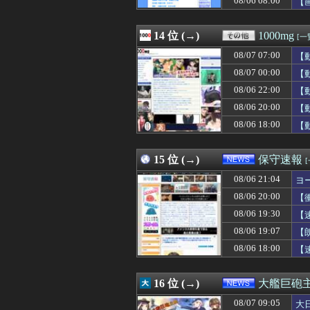
08/06 08:00
【
08/07 08:15
店員「レバーは焼
08/07 08:15
大学のボッチ女に
08/07 08:13
14 位 (→)
【画像】農家ワイ
1000mg
[一
08/07 08:12
【悲報】元フジ
08/07 07:00
【
08/07 08:12
【悲報】 「ラ
08/07 08:12
08/07 00:00
息子の彼女が家に
【
08/07 08:11
辻元清美「おい、
08/06 22:00
【
08/07 08:10
【画像】気象予報
08/06 20:00
【
08/07 08:10
【悲報】Goog
08/07 08:10
【緊急速報】韓国
08/06 18:00
【
08/07 08:10
伝説のパパに似て
08/07 08:09
「週刊少年ジャン
15 位 (→)
保守速報
08/06 21:04
ヨ
08/06 20:00
【
08/06 19:30
【
08/06 19:07
【
08/06 18:00
【
16 位 (→)
大艦巨砲
08/07 09:05
大