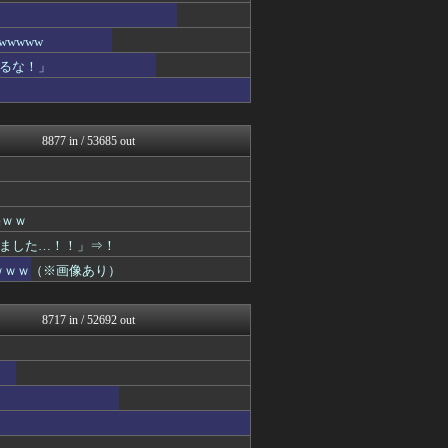
wwww
るな！」
8877 in / 53685 out
果ｗｗ
ました…！！」⇒！
ｗｗｗ（※画像あり）
8717 in / 52692 out