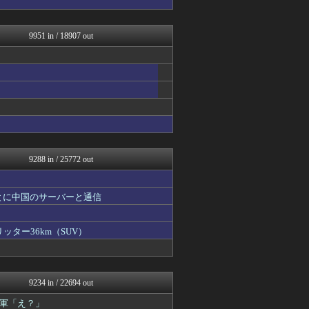
鬼女の宅配便 - 修羅場・...
まとめCUP
理想ちゃんねる
9951 in / 18907 out
NEWSまとめもりー｜2c...
ゴールデンタイムズ
浮気ちゃんねる
とりのまるやき（保守）
まとめ芸能＠美女画像まとめ...
スコールちゃんねる｜２ちゃ...
おーるじゃんる
Samurai GOAL
コノユビニュース｜みんなの...
9288 in / 25772 out
とに中国のサーバーと通信
ッター36km（SUV）
9234 in / 22694 out
軍「え？」