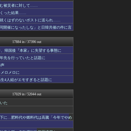
すまいる(^-^)ぶろぐ
む被災者に対して……
ウマ娘うまぴょい速報
くった結果……
VTuberNews
ニチカン！
就くはずのないポストに送られ……
スロ板-RUSH
同開催になったしな」と日韓共催の件に言
鬼女まとめ速報 -修羅場・...
衝撃体験！アンビリバボー｜...
鬼女まとめ速報 -修羅場・...
17884 in / 37396 out
喪女リカ喪女ルカ┃鬼女・生...
素敵な鬼女様
者、帰国後『本家』に失望する事態に
ファ板速報
十年先を行っていたと話題に
ファ板速報
の声
国難にあってもの申す！！
喪女リカ喪女ルカ┃鬼女・生...
をメロメロに
鬼女まとめ速報 -修羅場・...
高生4人組がエモすぎると話題に
鬼女まとめ速報 -修羅場・...
鬼女まとめ速報 -修羅場・...
衝撃体験！アンビリバボー｜...
17029 in / 52044 out
スマブラ屋さん | スマブ...
なんJ PRIDE
ていた
なんじぇいスタジアム＠なん...
スコールちゃんねる｜２ちゃ...
下に…肥料代や燃料代は高騰「今年でやめ
キニ速
ポッカキット
おーるじゃんる