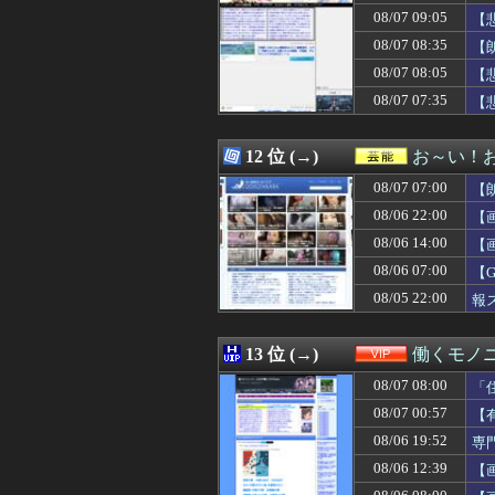
08/07 08:30
◆悲報◆鹿島サポ
08/07 09:05
【
08/07 08:30
ジャンプX公式
08/07 08:35
【
08/07 08:30
【サッカー】J1鹿
08/07 08:05
08/07 08:30
【原神】原神がウ
【
08/07 08:30
「質量は地球の81
08/07 07:35
【
08/07 08:29
【悲報】野党「減
08/07 08:29
「顔を立てるため
08/07 08:29
プログラミング
12 位 (→)
お～い！
08/07 08:29
映画ちいかわ、興
08/07 07:00
【
08/07 08:29
米穀商社の木徳神
08/07 08:25
【驚愕】実姉と生
08/06 22:00
【
08/07 08:25
外人「和ゲーって
08/06 14:00
【
08/07 08:21
韓国人「MLB
08/06 07:00
08/07 08:21
明日の銀だこ、1
【
08/07 08:20
アイマスの美希「
08/05 22:00
報
08/07 08:20
【画像】イオン
08/07 08:20
【画像】酒井法子(
08/07 08:20
【聯合ニュース】
13 位 (→)
働くモノニ
08/07 08:18
【ガンダム】ザ
08/07 08:00
「
08/07 08:18
【朗報】ジョジ
08/07 08:18
突然の出会いっ
08/07 00:57
【
08/07 08:18
飲めることをいい
08/06 19:52
専
08/07 08:18
【悲報】大卒公務
08/06 12:39
【
08/07 08:17
中居正広さん、熊
08/07 08:16
【朗報】大谷翔平