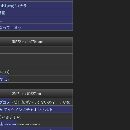
ひま速(°∀°) -暇つぶ...
修正動画がコチラ
バズッター速報
海外トークログ
動画
まとめたニュース
…
Samurai GOAL
なってしまう
キニ速
キムチ速報
男性様｜気団・生活2chま...
56572 in / 149704 out
なんJ PRIDE
鬼女の宅配便 - 修羅場・...
まとめCUP
海外さんいらっしゃい 海外...
ゴールデンタイムズ
NEWSまとめもりー｜2c...
703】
mashlife通信
では」
海外の万国反応記＠海外の反...
ラビット速報
おーるじゃんる
25471 in / 60827 out
なんJミュージアム
おうち速報
ラブコメ（笑）恥ずかしくないの？」←やめ
トレンドの通り道
めてイケメンにチヤホヤされる」
修羅場ライフ速報
不思議.net - 5ch...
ていきますw」
大艦巨砲主義！
wwwwwwwwwwww
アニチャット