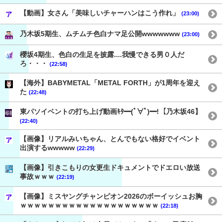
【動画】女さん「美味しいチャーハンはこう作れ」
(23:00)
乃木坂5期生、ムチムチ色白ナマ足公開wwwwwww
(23:00)
櫻坂4期生、色白の生足を披露....我慢できる男０人だ
ろ・・・
(22:58)
【海外】BABYMETAL「METAL FORTH」が1周年を迎え
た
(22:48)
東パソイベントの打ち上げ動画ｷﾀ━(ﾟ∀ﾟ)━!【乃木坂46】
(22:40)
【画像】リアルみいちゃん、とんでもない格好でイベント
出演するwwwww
(22:29)
【画像】引きこもりの女更生ドキュメントでドエロい放送
事故ｗｗｗ
(22:19)
【画像】ミスヤングチャンピオン2026のボーイッシュお胸
ｗｗｗｗｗｗｗｗｗｗｗｗｗｗｗｗｗｗｗｗ
(22:18)