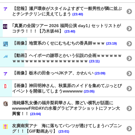
【悲報】瀬戸環奈がスタイルよすぎて一般男性が隣に並ぶ
とチンチクリンに見えてしまう
(23:40)
｢真夏の全国ツアー 2026 福岡公演 day1｣ セットリストが
コチラ！！！【乃木坂46】
(23:40)
【画像】地雷系のくせにむちむちの香具師ｗｗｗ
(23:19)
【動画】ヘイポーの謝罪とかいう伝説の企画ｗｗｗｗｗｗ
ｗｗｗｗｗｗｗｗｗｗｗｗｗｗｗｗｗｗ
(23:11)
【画像】栃木の田舎っぺJKチア、かわいい
(23:09)
【画像】神田明神さん、秋葉原のメイドを集めてぶっとび
イベントを開催してしまうwwwwww
(23:05)
清純爆乳女優の福井梨莉華さん、際どい横乳が話題に
wwwwwFRIDAYの水着グラビアオフショットにファン大
興奮！！
(23:04)
友廣南実アナ 海に落ちてパンツが透けてしまうハプニン
グ！！【GIF動画あり】
(23:01)