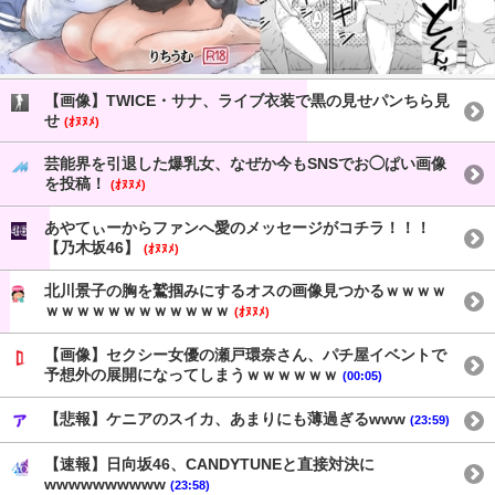
【画像】TWICE・サナ、ライブ衣装で黒の見せパンちら見
せ
(ｵﾇﾇﾒ)
芸能界を引退した爆乳女、なぜか今もSNSでお◯ぱい画像
を投稿！
(ｵﾇﾇﾒ)
あやてぃーからファンへ愛のメッセージがコチラ！！！
【乃木坂46】
(ｵﾇﾇﾒ)
北川景子の胸を鷲掴みにするオスの画像見つかるｗｗｗｗ
ｗｗｗｗｗｗｗｗｗｗｗｗ
(ｵﾇﾇﾒ)
【画像】セクシー女優の瀬戸環奈さん、パチ屋イベントで
予想外の展開になってしまうｗｗｗｗｗｗ
(00:05)
【悲報】ケニアのスイカ、あまりにも薄過ぎるwww
(23:59)
【速報】日向坂46、CANDYTUNEと直接対決に
wwwwwwwwww
(23:58)