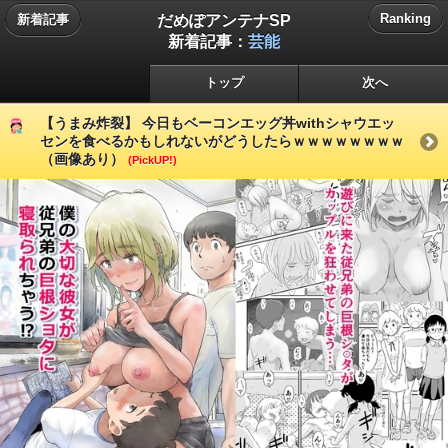
だめぽアンテナSP
Ranking
新着記事
新着記事：
芸能
トップ
次へ
【うまみ炸裂】 今日もベーコンエッグ丼withシャウエッ
センを食べるかもしれないがどうしたらｗｗｗｗｗｗｗｗ
（画像あり）
(PickUP!)