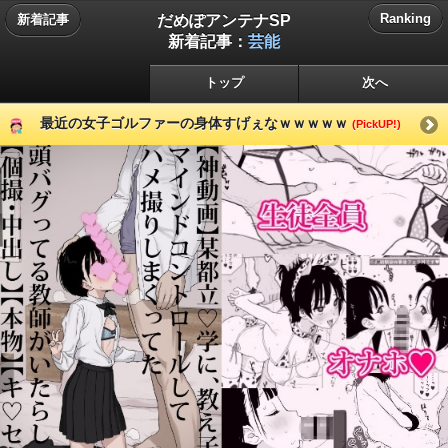
だめぽアンテナSP
Ranking
新着記事
新着記事：
芸能
トップ
次へ
最近の女子ゴルファーの身体すげぇなｗｗｗｗｗ
(PickUP!)