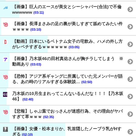
【画像】巨人のエースが美女とシーシャバー(合法)で不倫
wwwwww
(03:11)
【画像】長澤まさみの足の裏が美しすぎて舐めてみたい件
ｗｗｗｗ
(03:10)
【動画】日本にいるベトナム女子の宅飲み、ハメの外し方
がレベチすぎるｗｗｗｗｗｗ
(03:05)
【画像】乃木坂46の田村真佑さんが胸チラしてしまう ※
動画あり
(03:03)
【恐怖】アジア系ギャングに所属していた元メンバーが語
る、あの時のリアルすぎる体験談…
(02:50)
乃木坂の10月生まれってこんないるんだな！！！【乃木坂
46】
(02:40)
【悲報】しゃぶ葉でおっさんが迷惑行為、その理由がヤバ
すぎて草ｗｗｗ
(02:35)
【画像】女優・松本まりか、乳首隠したノーブラ乳がHす
ぎる
(02:10)