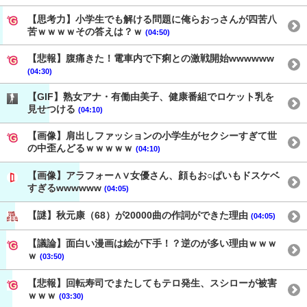
【思考力】小学生でも解ける問題に俺らおっさんが四苦八
苦ｗｗｗｗその答えは？ｗ
(04:50)
【悲報】腹痛きた！電車内で下痢との激戦開始wwwwww
(04:30)
【GIF】熟女アナ・有働由美子、健康番組でロケット乳を
見せつける
(04:10)
【画像】肩出しファッションの小学生がセクシーすぎて世
の中歪んどるｗｗｗｗｗ
(04:10)
【画像】アラフォー∧∨女優さん、顔もお○ぱいもドスケベ
すぎるwwwwww
(04:05)
【謎】秋元康（68）が20000曲の作詞ができた理由
(04:05)
【議論】面白い漫画は絵が下手！？逆のが多い理由ｗｗｗ
ｗ
(03:50)
【悲報】回転寿司でまたしてもテロ発生、スシローが被害
ｗｗｗ
(03:30)