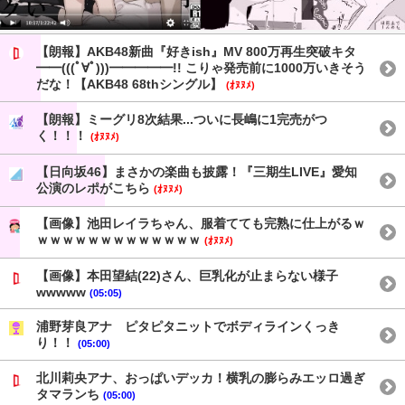
【朗報】AKB48新曲『好きish』MV 800万再生突破キタ
━━(((ﾟ∀ﾟ)))━━━━━!! こりゃ発売前に1000万いきそう
だな！【AKB48 68thシングル】
(ｵﾇﾇﾒ)
【朗報】ミーグリ8次結果...ついに長嶋に1完売がつ
く！！！
(ｵﾇﾇﾒ)
【日向坂46】まさかの楽曲も披露！『三期生LIVE』愛知
公演のレポがこちら
(ｵﾇﾇﾒ)
【画像】池田レイラちゃん、服着てても完熟に仕上がるｗ
ｗｗｗｗｗｗｗｗｗｗｗｗｗ
(ｵﾇﾇﾒ)
【画像】本田望結(22)さん、巨乳化が止まらない様子
wwwww
(05:05)
浦野芽良アナ ピタピタニットでボディラインくっき
り！！
(05:00)
北川莉央アナ、おっぱいデッカ！横乳の膨らみエッロ過ぎ
タマランち
(05:00)