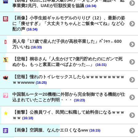
【朗報】秋田に日本最大級のAIデータセンター建設へ 総
事業費2兆円、UAEが巨額投資を協議
(16:34)
【画像】小学生姫ギャルモデルのりりぴ（12）、最新の姿
に「痩せすぎ」「大丈夫？ちゃんとご飯食べてね」など心
配の声
(16:34)
美人母「17歳で産んだ子供が高校卒業した」ﾊﾟｼｬｯ←600
万いいね
(16:33)
【悲報】桐谷さん「人生かけて7億円貯めたのにガンで死
ぬかも。もっと素直に遊べばよかった…」
(16:31)
【悲報】憧れのトイレセックスしたらｗｗｗｗｗｗｗｗｗ
ｗｗwwww
(16:25)
中国製ルーター20機種に外部から完全制御できる機能が仕
込まれていたことが判明・・・
(16:23)
【衝撃】公務員ワイ、民間に転職して給料倍になるｗｗｗ
ｗｗ
(16:18)
【画像】空調服、なんかエロくなるww
(16:15)