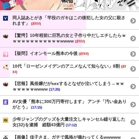
同人誌あとがき「竿役のガキはこの後犯した女の父に殺さ
れます」
(ｵﾇﾇﾒ)
【驚愕】10年程前に巨乳の女と子作り中だしエチしたらｗ
ｗｗｗｗｗｗｗｗｗｗｗwwww
(ｵﾇﾇﾒ)
【疑問】イオンモール熊本の今後
(ｵﾇﾇﾒ)
10代「ローゼンメイデンのアニメなんて知らない」8割
(ｵﾇ
ﾇﾒ)
【悲報】風俗嬢だがsexするとなぜか泣いてしまう→ｗｗ
ｗｗｗｗｗwwww
(17:25)
AV女優「熊本に300万円寄付します」 アンチ「汚い金あり
がとう」
(17:15)
少年ジャンプのグッズを大量注文しキャンセル繰り返した
女(32)を逮捕 総額43億円
(17:12)
【画像】佳子さま、ガチで風格が備わってくるwwwww