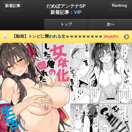
だめぽアンテナSP
Ranking
新着記事
新着記事：
VIP
トップ
次へ
【動画】トンビに襲われる女ｗｗｗｗｗｗｗｗｗ
(PickUP!)