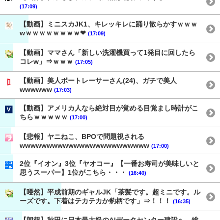
(17:09)
【動画】ミニスカJK1、キレッキレに踊り散らかすｗｗｗ
wｗｗｗｗｗｗｗｗ❤
(17:09)
【動画】ママさん「新しい洗濯機買って1発目に回したら
コレw」⇒ｗｗｗ
(17:05)
【動画】美人ボートレーサーさん(24)、ガチで美人
wwwwww
(17:03)
【動画】アメリカ人なら絶対目が覚める目覚まし時計がこ
ちらｗｗｗｗｗ
(17:00)
【悲報】ヤニねこ、BPOで問題視される
wwwwwwwwwwwwwwwwwwwwwwww
(17:00)
2位『イオン』3位『ヤオコー』【一番お寿司が美味しいと
思うスーパー】1位がこちら・・・
(16:40)
【唖然】平成前期のギャルJK「茶髪です。超ミニです。ル
ーズです。下着はテカテカか豹柄です」⇒！！！
(16:35)