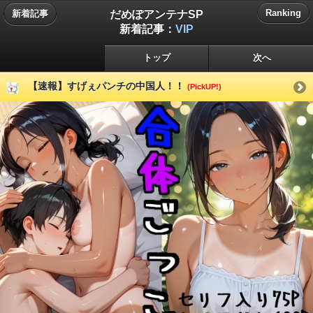
だめぽアンテナSP
Ranking
新着記事
新着記事：
VIP
トップ
次へ
【速報】すげぇパンチの中国人！！
(PickUP!)