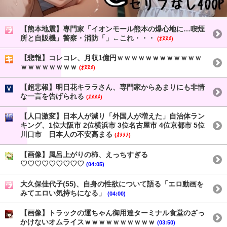
【熊本地震】専門家「イオンモール熊本の爆心地に…喫煙
所と自販機」警察・消防「」←これ・・・
(ｵﾇﾇﾒ)
【悲報】コレコレ、月収1億円ｗｗｗｗｗｗｗｗｗｗｗｗ
ｗｗｗｗｗｗｗｗ
(ｵﾇﾇﾒ)
【超悲報】明日花キララさん、専門家からあまりにも非情
な一言を告げられる
(ｵﾇﾇﾒ)
【人口激変】日本人が減り「外国人が増えた」自治体ラン
キング、1位大阪市 2位横浜市 3位名古屋市 4位京都市 5位
川口市 日本人の不安高まる
(ｵﾇﾇﾒ)
【画像】風呂上がりの柿、えっちすぎる
♡♡♡♡♡♡♡♡♡
(04:05)
大久保佳代子(55)、自身の性欲について語る「エロ動画を
みてエロい気持ちになる」
(04:00)
【画像】トラックの運ちゃん御用達ターミナル食堂のざっ
かけないオムライスｗｗｗｗｗｗｗｗｗｗ
(03:50)