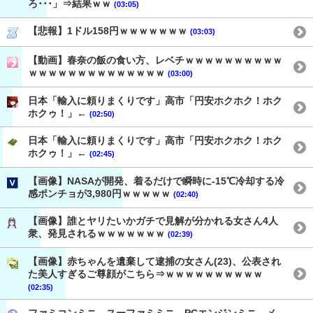
ろ･･･」⇒結果ｗｗ
(03:05)
【悲報】1ドル158円ｗｗｗｗｗｗｗ
(03:03)
【動画】春奈の飯の食い方、レベチｗｗｗｗｗｗｗｗｗｗ
ｗｗｗｗｗｗｗｗｗｗｗｗｗｗ
(03:00)
日本「輸入に頼りまくりです」高市「円安ホクホク！ホク
ホクゥ！」←
(02:50)
日本「輸入に頼りまくりです」高市「円安ホクホク！ホク
ホクゥ！」←
(02:45)
【画像】NASAが開発、着るだけで瞬時に-15℃冷却する冷
感ポンチョが3,980円ｗｗｗｗｗ
(02:40)
【画像】誰とヤリたいかガチで見解が分かれる女さん4人
衆、発見されるｗｗｗｗｗｗｗ
(02:39)
【画像】赤ちゃんを遺棄して逮捕の女さん(23)、公表され
た美人すぎるご尊顔がこちら⇒ｗｗｗｗｗｗｗｗｗｗ
(02:35)
ファミコンミニ、スーファミミニ、PCエンジンミニ、メ