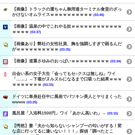
【画像】トラックの運ちゃん御用達ターミナル食堂のざっ
かけないオムライスｗｗｗｗｗｗｗｗｗｗ
(03:45)
【画像】温泉の中でこれやる奴ｗｗｗｗｗｗｗｗｗｗｗｗ
ｗｗｗｗ
(03:37)
【画像あり】弊社の女性社員、胸を強調しすぎで困るんだ
がｗｗｗｗｗｗｗｗｗｗ
(03:35)
【画像】道重さゆみのおっぱいｗｗｗｗｗｗｗｗｗ
(03:34)
出会い系の女子大生「会ってもセ○クスは無しね」ワイ
「……」→下着がヌルヌルになるまで口吸った結果ｗｗｗ
ｗｗｗｗｗｗｗ
(03:33)
ドイツに単身赴任中に風俗でパツキン美人とヤりまくった
wwww
(03:25)
風呂屋「入浴料1500円」ワイ「あかん高いわ」→
(03:15)
【愕然】妻「夫から知らないシャンプーの匂いがする！変
な店に行ってるに違いない！！！」探偵「調べたとこ