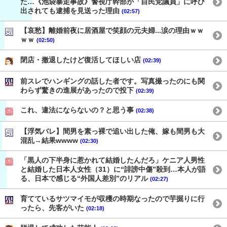
た…《池袋暴走事故》警視庁幹部が「自民党議員」に呼び
出されても逮捕を見送った理由
(02:57)
【哀愁】離婚前夜に居酒屋で笑顔の元夫婦...涙の理由ｗｗ
ｗｗ
(02:50)
閉店・撤退したけど復活してほしい店
(02:39)
前スレでハンギングの話した者です。写真撮ったのにも関
わらず驚きの進展があったので投下
(02:39)
これ、違法にならないの？と思う事
(02:38)
【浮気バレ】間男を素っ裸で追い出した俺、嫁も間男も大
混乱→結果wwww
(02:30)
「黒人の下半身に惹かれて結婚したんだろ」ケニア人男性
と結婚した日本人女性（31）に“誹謗中傷”殺到…本人が語
る、日本で感じる“外国人差別”のリアル
(02:27)
育てているサツマイモが収穫の時期なったので芋掘りに行
ったら、先客がいた
(02:18)