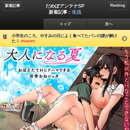
だめぽアンテナSP
Ranking
新着記事
新着記事：
生活
トップ
次へ
小学生のころ、やすみの日によく食べてたパンの謎が解け
た！
(PickUP!)