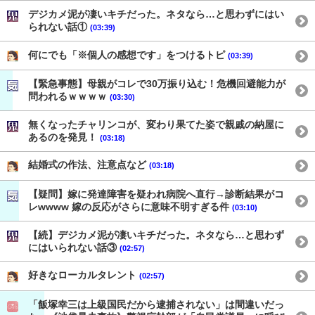
デジカメ泥が凄いキチだった。ネタなら…と思わずにはい
られない話①
(03:39)
何にでも「※個人の感想です」をつけるトピ
(03:39)
【緊急事態】母親がコレで30万振り込む！危機回避能力が
問われるｗｗｗｗ
(03:30)
無くなったチャリンコが、変わり果てた姿で親戚の納屋に
あるのを発見！
(03:18)
結婚式の作法、注意点など
(03:18)
【疑問】嫁に発達障害を疑われ病院へ直行→診断結果がコ
レwwww 嫁の反応がさらに意味不明すぎる件
(03:10)
【続】デジカメ泥が凄いキチだった。ネタなら…と思わず
にはいられない話③
(02:57)
好きなローカルタレント
(02:57)
「飯塚幸三は上級国民だから逮捕されない」は間違いだっ