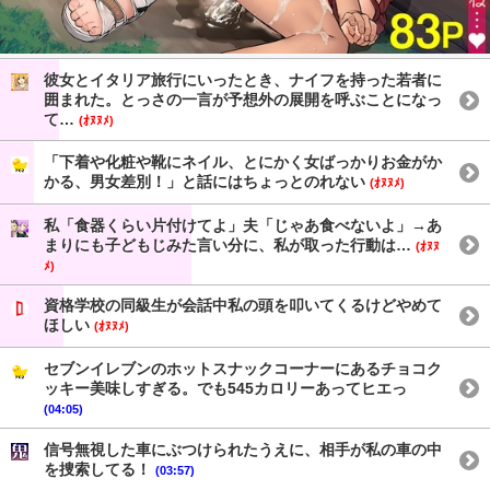
彼女とイタリア旅行にいったとき、ナイフを持った若者に
囲まれた。とっさの一言が予想外の展開を呼ぶことになっ
て…
(ｵﾇﾇﾒ)
「下着や化粧や靴にネイル、とにかく女ばっかりお金がか
かる、男女差別！」と話にはちょっとのれない
(ｵﾇﾇﾒ)
私「食器くらい片付けてよ」夫「じゃあ食べないよ」→あ
まりにも子どもじみた言い分に、私が取った行動は…
(ｵﾇﾇ
ﾒ)
資格学校の同級生が会話中私の頭を叩いてくるけどやめて
ほしい
(ｵﾇﾇﾒ)
セブンイレブンのホットスナックコーナーにあるチョコク
ッキー美味しすぎる。でも545カロリーあってヒエっ
(04:05)
信号無視した車にぶつけられたうえに、相手が私の車の中
を捜索してる！
(03:57)