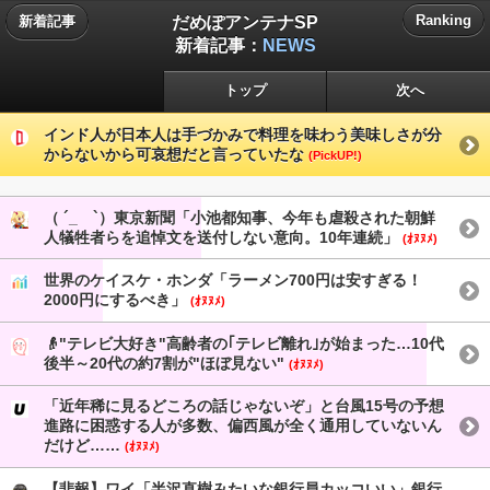
だめぽアンテナSP
Ranking
新着記事
新着記事：
NEWS
トップ
次へ
インド人が日本人は手づかみで料理を味わう美味しさが分
からないから可哀想だと言っていたな
(PickUP!)
（ ´_ゝ`）東京新聞「小池都知事、今年も虐殺された朝鮮
人犠牲者らを追悼文を送付しない意向。10年連続」
(ｵﾇﾇﾒ)
世界のケイスケ・ホンダ「ラーメン700円は安すぎる！
2000円にするべき」
(ｵﾇﾇﾒ)
👴"テレビ大好き"高齢者の｢テレビ離れ｣が始まった…10代
後半～20代の約7割が"ほぼ見ない"
(ｵﾇﾇﾒ)
「近年稀に見るどころの話じゃないぞ」と台風15号の予想
進路に困惑する人が多数、偏西風が全く通用していないん
だけど……
(ｵﾇﾇﾒ)
【悲報】ワイ「半沢直樹みたいな銀行員カッコいい」銀行