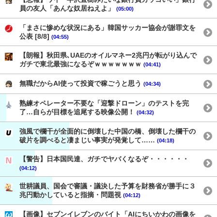
員の友人「あんな奴居ねえよ」
(05:00)
「まさに惨めな状況にある」韓国サッカー協会が謝罪文を
公表 [8/8]
(04:55)
【朗報】秋田県､UAEのオイルマネー2兆円が転がり込んで
ガチで東北最強になるぞｗｗｗｗｗｗｗ
(04:41)
無職だからAI使って投資で稼ごうと思う
(04:34)
熟練オペレーター不要な「迎撃ドローン」のテストを完
了…自らが目標を追尾する映像公開！
(04:32)
強風で欄干が全面的に倒壊した中国の橋、倒壊した欄干の
破片を調べると凄まじい事実が発覚して……
(04:18)
【警告】日本国民達、ガチでヤバくなるぞ・・・・・・
(04:12)
世耕議員、国会で審議・議決した予算を財務省が勝手に３
兆円動かしていると指摘・問題視
(04:12)
【画像】セブンイレブンのバイト「AIにちいかわの画像を