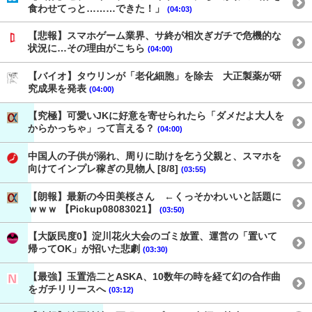
食わせてっと………できた！」
(04:03)
【悲報】スマホゲーム業界、サ終が相次ぎガチで危機的な
状況に…その理由がこちら
(04:00)
【バイオ】タウリンが「老化細胞」を除去 大正製薬が研
究成果を発表
(04:00)
【究極】可愛いJKに好意を寄せられたら「ダメだよ大人を
からかっちゃ」って言える？
(04:00)
中国人の子供が溺れ、周りに助けを乞う父親と、スマホを
向けてインプレ稼ぎの見物人 [8/8]
(03:55)
【朗報】最新の今田美桜さん ←くっそかわいいと話題に
ｗｗｗ 【Pickup08083021】
(03:50)
【大阪民度0】淀川花火大会のゴミ放置、運営の「置いて
帰ってOK」が招いた悲劇
(03:30)
【最強】玉置浩二とASKA、10数年の時を経て幻の合作曲
をガチリリースへ
(03:12)