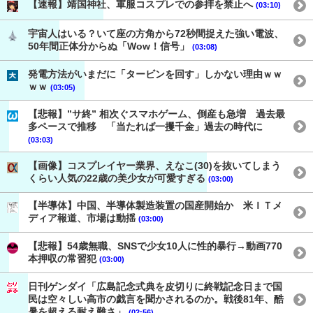
【速報】靖国神社、軍服コスプレでの参拝を禁止へ
(03:10)
宇宙人はいる？いて座の方角から72秒間捉えた強い電波、
50年間正体分からぬ「Wow！信号」
(03:08)
発電方法がいまだに「タービンを回す」しかない理由ｗｗ
ｗｗ
(03:05)
【悲報】”サ終” 相次ぐスマホゲーム、倒産も急増 過去最
多ペースで推移 「当たれば一攫千金」過去の時代に
(03:03)
【画像】コスプレイヤー業界、えなこ(30)を抜いてしまう
くらい人気の22歳の美少女が可愛すぎる
(03:00)
【半導体】中国、半導体製造装置の国産開始か 米ＩＴメ
ディア報道、市場は動揺
(03:00)
【悲報】54歳無職、SNSで少女10人に性的暴行→動画770
本押収の常習犯
(03:00)
日刊ゲンダイ「広島記念式典を皮切りに終戦記念日まで国
民は空々しい高市の戯言を聞かされるのか。戦後81年、酷
暑を超える耐え難さ」
(02:56)