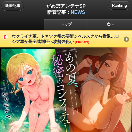
だめぽアンテナSP
Ranking
新着記事
新着記事：
NEWS
トップ
次へ
ウクライナ軍、ドネツク州の要衝シベルスクから撤退…ロ
シア軍が州全域制圧へ攻勢強化か
(PickUP!)