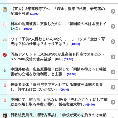
【東大】2年連続赤字へ 「貯金」数年で枯渇、研究者の
削減不可避
(10:00)
日本の地震被害に支援したのに…「韓国産の水は水洗トイ
レに」
(10:00)
ワイ「子供2人目欲しいんやが、、、」ヨッメ「金は？育
児は？私の仕事は？キャリアは？」
(10:00)
円高デメリット…米S&P500が最高値も円高でオルカン・
S＆P500投信の含み益減 [8/6]
(09:55)
中国外務省、広島原爆投下に関して「同情を得ようと核被
害者の立場を政治利用」と主張！
(09:54)
被爆者団体「政府与党で言われている非核三原則の見直
し、許すわけにはいかない」
(09:40)
中国にて、誰も欲しがらないEVを「売れたこと」にして補
助金を騙し取る事案が横行。販売実績水増し
(09:40)
日教組委員長、辺野古事故に「学校が責めを負うのは当然