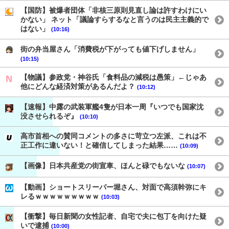
【国防】被爆者団体「非核三原則見直し論は許すわけにい
かない」 ネット「議論すらするなと言うのは民主主義的で
はない」
(10:16)
街の弁当屋さん「消費税が下がっても値下げしません」
(10:15)
【物議】参政党・神谷氏「食料品の減税は愚策」←じゃあ
他にどんな経済対策があるんだよ？
(10:12)
【速報】中露の武装軍艦4隻が日本一周『いつでも国家沈
没させられるぞ』
(10:10)
高市首相への賛同コメントの多さに苛立つ左派、これは不
正工作に違いない！と確信してしまった結果……
(10:09)
【画像】日本共産党の街宣車、ほんと碌でもないな
(10:07)
【動画】ショートスリーパー堀さん、対面で高須幹弥にキ
レるｗｗｗｗｗｗｗｗｗ
(10:03)
【衝撃】毎日新聞の女性記者、自宅で夫に包丁を向けた疑
いで逮捕
(10:00)