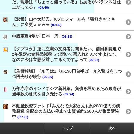
だ、現場は『ちょっと偏っている』もあるがバランスは仕
上がってる」
(09:40)
【悲報】山本太郎氏、Xプロフィールを「猫好きおじさ
ん」に変更ｗｗｗｗ
(09:30)
中露軍艦4隻が”日本一周”
(09:29)
【ダブスタ】逆に立憲の支持者に聞きたい。前回参院選で
2年限定の食料品減税って聞いて票入れたんですよねと。
なのに今は立憲反対してるんですよって
(09:27)
【為替相場】ドル円は1ドル158円台半ば 介入警戒をしつ
つ円売りが続行
(09:26)
万年赤字のインドネシア新幹線。負債を埋めるため政府が
過半数の株式を引き受ける
(09:24)
不動産投資ファンド｢みんなで大家さん｣､約2881億円の債
務超過 分配金の支払い停止で出資者約2500人が集団訴訟
中
(09:21)
トップ
次へ