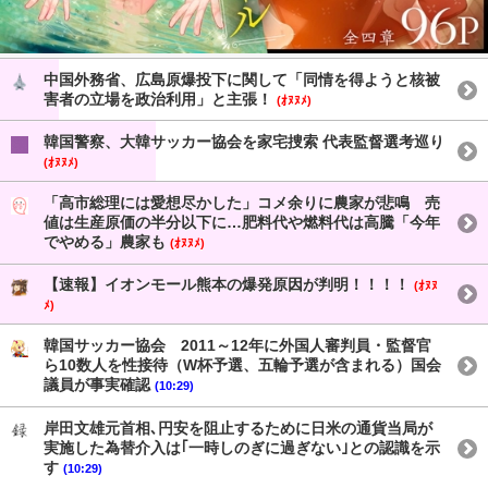
中国外務省、広島原爆投下に関して「同情を得ようと核被
害者の立場を政治利用」と主張！
(ｵﾇﾇﾒ)
韓国警察、大韓サッカー協会を家宅捜索 代表監督選考巡り
(ｵﾇﾇﾒ)
「高市総理には愛想尽かした」コメ余りに農家が悲鳴 売
値は生産原価の半分以下に…肥料代や燃料代は高騰「今年
でやめる」農家も
(ｵﾇﾇﾒ)
【速報】イオンモール熊本の爆発原因が判明！！！！
(ｵﾇﾇ
ﾒ)
韓国サッカー協会 2011～12年に外国人審判員・監督官
ら10数人を性接待（W杯予選、五輪予選が含まれる）国会
議員が事実確認
(10:29)
岸田文雄元首相､円安を阻止するために日米の通貨当局が
実施した為替介入は｢一時しのぎに過ぎない｣との認識を示
す
(10:29)