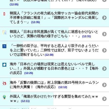
(12:55)
韓国人「フランスの有力紙も大韓サッカー協会前代未聞の
不祥事を詳細に報道！」→「国際的スキャンダルに発展し
てしまう‥」
(12:35)
韓国人「日本は市民意識が高くて他人に迷惑をかけないと
いうけど、実際の現地の様子がこちら・・・」
(12:31)
「一卵性の双子は、平均すると恋人より双子のきょうだい
を上に置いていた」二卵性では並び、双子でないきょうだ
いでは逆転するらしい
(12:30)
海外「日本のこの場所は現実とは思えないレベルで美し
い…！」外国人が感動する日本の景色とは・・・？【海外
の反応】
(12:25)
海外「反撃の狼煙には」村上宗隆の第25号特大ホームラン
に海外大興奮！（海外の反応）
(12:12)
外国人「俺達が見かけたヤバすぎる髪型を集めてみたｗｗ
ｗｗ」
(12:11)