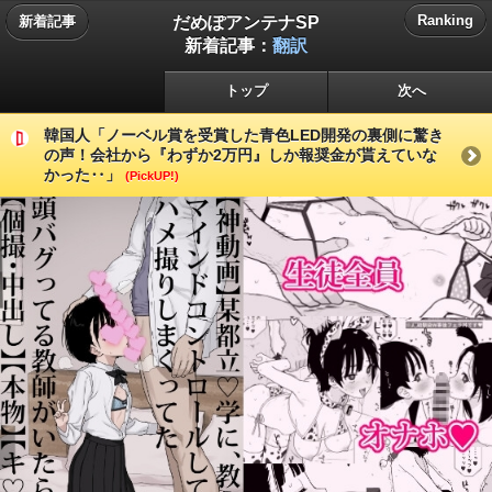
だめぽアンテナSP
Ranking
新着記事
新着記事：
翻訳
トップ
次へ
韓国人「ノーベル賞を受賞した青色LED開発の裏側に驚き
の声！会社から『わずか2万円』しか報奨金が貰えていな
かった‥」
(PickUP!)