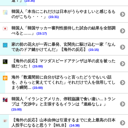
道！」
(15:35)
韓国人「本当にこれだけは日本がうらやましいと感じるも
のがこちら・・・」
(15:31)
韓国人「韓国サッカー審判性接待した試合の結果を全部調
べると……」
(15:17)
家の前の花火が一斉に暴発、玄関先に駆け込む一家「なん
であのドア鍵かけてんだ」【海外の反応】
(15:15)
【海外の反応】マツダスピードアテンザは羊の皮を被った
狼だった！
(15:00)
海外「数週間前に自分がぽろっと言ったどうでもいい話
を、さらっと覚えててくれた」それだけで人を信用してし
まう瞬間…
(15:00)
韓国人「イランとアメリカ、停戦協議で食い違い…トラン
プは『交渉中』と主張するもイランは『連絡なし』」
(15:00)
【海外の反応】山本由伸は引退するまでに史上最高の日本
人投手になると思う？【MLB】
(14:38)