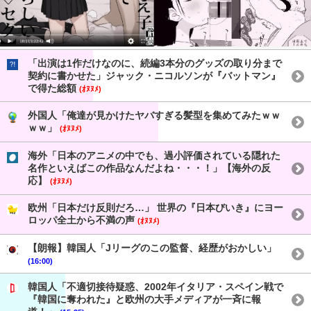
「出演は1作だけなのに、続編3本分のグッズの取り分まで
契約に書かせた」ジャック・ニコルソンが『バットマン』
で得た総額
(ｵﾇﾇﾒ)
外国人「俺達が見かけたヤバすぎる髪型を集めてみたｗｗ
ｗｗ」
(ｵﾇﾇﾒ)
海外「日本のアニメの中でも、過小評価されている隠れた
名作といえばこの作品なんだよね・・・！」【海外の反
応】
(ｵﾇﾇﾒ)
欧州「日本だけ反則だろ…」 世界の『日本びいき』にヨー
ロッパ全土から不満の声
(ｵﾇﾇﾒ)
【朗報】韓国人「Jリーグのこの監督、経歴がおかしい」
(16:00)
韓国人「不適切接待疑惑、2002年イタリア・スペイン戦で
『韓国に奪われた』と欧州の大手メディアが一斉に報