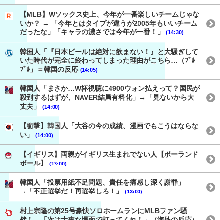
【MLB】Wソックス史上、今年が一番楽しいチームじゃな
いか？ → 「今年とはタイプが違うが2005年もいいチーム
だったな」「キャラの濃さでは今年が一番！」
(14:30)
韓国人「『日本ビールは絶対に飲まない！』と大騒ぎして
いた時代が完全に終わってしまった理由がこちら…（ﾌﾞﾙ
ﾌﾞﾙ」＝韓国の反応
(14:05)
韓国人「まさか…W杯視聴に4900ウォン払えって？国民が
殺到するはずが、NAVER結局有料化」→「見ないから大
丈夫」
(14:00)
【衝撃】韓国人「大谷の今の成績、漫画でもこうはならな
い」
(14:00)
【イギリス】両親がイギリス生まれでない人【ポーランド
ボール】
(13:00)
韓国人「投票用紙不足問題、責任を痛感し深く謝罪」
→「不正選挙だ！再選挙しろ！」
(13:00)
村上宗隆の第25号豪快ソロホームランにMLBファン騒
然！←「次は大事な場面で打ってくれ！」（海外の反応）