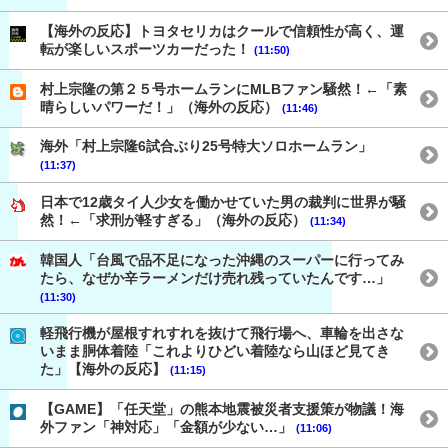
【海外の反応】トヨタセリカはクールで信頼性が高く、運
転が楽しいスポーツカーだった！
(11:50)
村上宗隆の第２５号ホームランにMLBファン騒然！←「素
晴らしいパワーだ！」（海外の反応）
(11:46)
海外「村上宗隆6試合ぶり25号特大ソロホームラン」
(11:37)
日本で12歳タイ人少女を働かせていた男の裁判に世界が騒
然！←「求刑が軽すぎる」（海外の反応）
(11:34)
韓国人「台風で品不足になった沖縄のスーパーに行ってみ
たら、なぜか辛ラーメンだけ売れ残っていたんです…」
(11:30)
軽飛行機が屋根すれすれを抜けて飛行場へ、車輪を出さな
いまま胴体着陸「これよりひどい着陸なら山ほど見てき
た」【海外の反応】
(11:15)
【GAME】「任天堂」の熊本地震被災者支援策が物議！海
外ファン「神対応」「金額が少ない…」
(11:06)