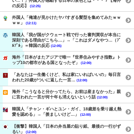
い…！」外国人が感動する日本の景色とは・・・？【海外
の反応】
(12:25)
外国人「俺達が見かけたヤバすぎる髪型を集めてみたｗｗ
ｗｗ」
(12:11)
韓国人「我が国がクウェート戦で行った審判買収が本当に
深刻である理由がこちら…」→「これはダメなやつ…（ﾌﾞ
ﾙﾌﾞﾙ」＝韓国の反応
(12:05)
海外「日本がまたアジアで唯一『世界住みやすさ指数』ト
ップ10の都市がある国となったぞ」
(12:00)
「あなたは一生働くけど、私は家にいればいいの」毎日言
われた20歳がついに返した一言…
(12:00)
海外「こうなると分かってたら、お前は産まなかった」親
に言われた一言が何十年も消えないという話
(12:00)
韓国人「チャン・ギハとユン・ガイ、18歳差を乗り越え熱
愛を認める」→「羨ましいけど…」
(12:00)
【衝撃】韓国人「日本の弁当屋の貼り紙、最後の一行がず
るい」
(12:00)