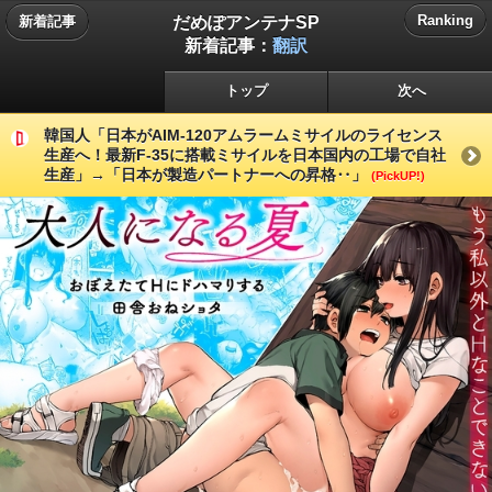
だめぽアンテナSP
Ranking
新着記事
新着記事：
翻訳
トップ
次へ
韓国人「日本がAIM-120アムラームミサイルのライセンス
生産へ！最新F-35に搭載ミサイルを日本国内の工場で自社
生産」→「日本が製造パートナーへの昇格‥」
(PickUP!)