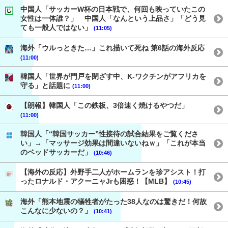
中国人「サッカーW杯の日本戦で、何回も映っていたこの
女性は一体誰？」 中国人「なんという上品さ」「どう見
ても一般人ではない」
(11:05)
海外「ウルっときた…」これ描いて死ね 第6話の海外反応
(11:00)
韓国人「世界が門戸を閉ざす中、K-ワクチンがアフリカを
守る」と話題に
(11:00)
【朗報】韓国人「この鉄板、3倍速く焼けるやつだ」
(11:00)
韓国人「“韓国サッカー”性接待の試合結果をご覧くださ
い」→「マッサージ効果は間違いないねｗ」「これが本当
のベッドサッカーだ」
(10:46)
【海外の反応】外野手二人がホームランを珍アシスト！打
ったロナルド・アクーニャJrも困惑！【MLB】
(10:45)
海外「熊本地震の犠牲者がたった38人なのは驚きだ！何故
こんなに少ないの？」
(10:41)