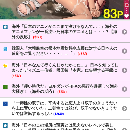
海外「日本のアニメがここまで泣けるなんて…！」海外の
アニメファンが一番泣いた日本のアニメとは・・・？【海
外の反応】
(ｵﾇﾇﾒ)
韓国人「大韓航空の熊本地震飲料水支援に対する日本人の
反応をご覧ください・・・」→「」
(ｵﾇﾇﾒ)
海外「日本なんて行くんじゃなかった…」 日本を知ってし
まったディズニー信者、帰国後『本家』に失望する事態に
(ｵﾇﾇﾒ)
海外「凄い時代だ」ヨルダンがFIFAの悪行を暴露して海外
大騒ぎ！（海外の反応）
(ｵﾇﾇﾒ)
「一卵性の双子は、平均すると恋人より双子のきょうだい
を上に置いていた」二卵性では並び、双子でないきょうだ
いでは逆転するらしい
(12:30)
海外「日本のこの場所は現実とは思えないレベルで美し