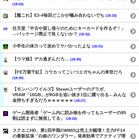
(18:43)
【艦これ】E3-4毎回どこかが噛み合わないでち
(18:33)
任天堂「中古や貸し借りのためにキーカードを作るぞ！」
←パッケージ廃止で良くないか？
(18:32)
小学生の体力って改めてヤバかったよな
(18:31)
【ウマ娘】デカ過ぎんだろ…
(18:30)
【FE万紫千紅】コウカってこいつエガちゃんの来世だろ
(18:30)
【モンハンワイルズ】Steamユーザーのグラボ、
VRAM「16GB」が8GBを追い抜き1位に躍り出る←みんな
金持ちすぎるだろｗｗｗｗｗｗ
(18:27)
ゲーム開発者「ゲーム内に読み物を作ってもユーザーの95
割は読まずに無視してる」
(18:25)
スクエニHD、第1四半期のMMOは売上大幅増！主力FF14
の最新拡張「白銀のワンダラー」発表効果でアクティブ増