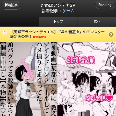
だめぽアンテナSP
Ranking
新着記事
新着記事：
ゲーム
トップ
次へ
【遊戯王ラッシュデュエル】『星の精霊虫』のモンスター
設定画公開！
(PickUP!)