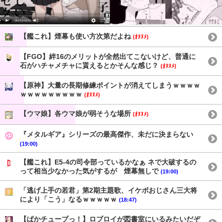
【艦これ】煙幕も使い方次第だよね
(ｵﾇﾇﾒ)
【FGO】絆16のメリットが全然出てこないけど、普通に
石がハチャメチャに貰えるとかそんな感じ？
(ｵﾇﾇﾒ)
【原神】大量の長期修練ポイントが消えてしまうｗｗｗｗ
ｗｗｗｗｗｗｗｗｗ
(ｵﾇﾇﾒ)
【ウマ娘】各ウマ娘が弱そうな場所
(ｵﾇﾇﾒ)
『メタルギア』シリーズの最高傑作、未だに決まらない
(19:00)
【艦これ】E5-4の司令部っているかなぁ ネで大破するの
って相当少なかった気がするが 煙幕無しで
(19:00)
「逃げ上手の若君」第2期主題歌、イケボおじさん三大将
により「こう」なるｗｗｗｗｗ
(18:47)
【ぱかチューブっ！】ロブロイが図書室にいるみたいだぞ