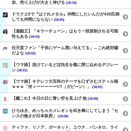
加、売り上げが大きく伸びる
(18:16)
ドラクエ5で『はぐれメタル』仲間にしたいんだが430匹倒
しても仲間にならない
(18:05)
【遊戯王】「キラーチューン」はもう一段規制される可能
性もある
(18:03)
任天堂ファン「子供にゲーム買い与えてる」←これ絶対噓
だよな
(18:02)
【ウマ娘】怠けているどぼ先生を檻に閉じ込めるデジレー
ン
(18:01)
【ウマ娘】キテレツ大百科のテーマを口ずさむスティル猫
ｗｗｗ「何ィーーーーー!!?（ガビーン）」
(18:01)
【艦これ】今日の日に青い空を見上げ 他
(18:00)
ひろゆき、めっちゃカメレオンを叩き棒にしてしまう「セ
ンスの無さが日本政府」
(18:00)
ティファ、リノア、ガーネット、ユウナ、パンネロ、ライ