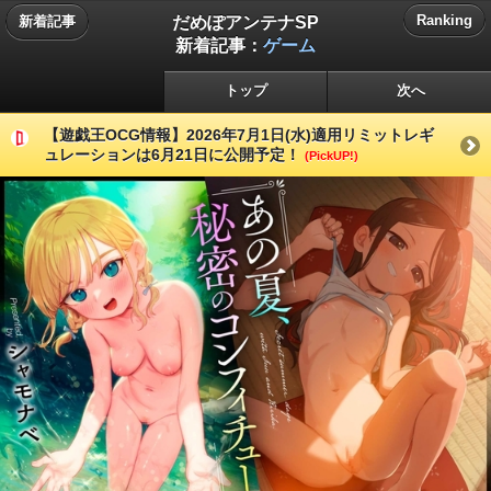
だめぽアンテナSP
Ranking
新着記事
新着記事：
ゲーム
トップ
次へ
【遊戯王OCG情報】2026年7月1日(水)適用リミットレギ
ュレーションは6月21日に公開予定！
(PickUP!)