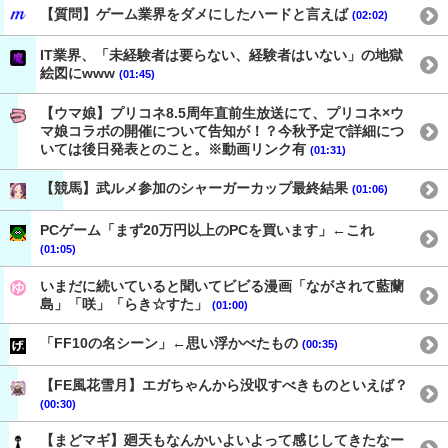
【質問】ゲーム業界をダメにしたハードと言えば
(02:02)
IT業界、「未経験者は要らない、経験者はいない」の地獄
絵図にwww
(01:45)
【ウマ娘】プリコネ8.5周年直前生放送にて、プリコネ×ウ
マ娘コラボの開催について告知が！？今秋予定で詳細につ
いては後日発表とのこと。※動画リンク有
(01:31)
【競馬】武ルメ参加のシャーガーカップ最終結果
(01:06)
PCゲーム「まず20万円以上のPCを買います」←これ
(01:05)
いまだに続いていると聞いてビビる漫画「ながされて藍蘭
島」「咲」「らき☆すた」
(01:00)
「FF10の名シーン」←思い浮かべたもの
(00:35)
【FE風花雪月】エガちゃんから没収すべきものといえば？
(00:30)
【まどマギ】廻天もなんかいよいよって感じしてきたなー