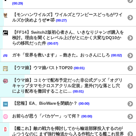
(00:29)
【モンハンワイルズ】ワイルズとワンピースどっちがワイ
ルズか決めようぜ🫵🤣
(00:27)
【FF14】Switch2版初心者さん、いきなりジャンポ購入を
検討。理由を聞くとレベル上げがとにかく大変なDQ10か
らの移民だった件
(00:07)
ガキ「世界を救います」←飽きた。おっさんにしろ
(00:02)
【ウマ娘】ウマ娘バストTOP20
(00:01)
【ウマ娘】コミケで配布予定だった非公式グッズ「オグリ
キャップタマモクロスアクリル定規」意外(?)な落とし穴
により配布を撤回することに…
(00:01)
【悲報】EA、BioWareを閉鎖か？
(00:00)
お前らが思う「バカゲー」って何？
(00:00)
【艦これ】敵の戦力を掃討してから輸送部隊投入するのが
ふつうなのに まず強行輸送から入る作戦たてる艦これ世界