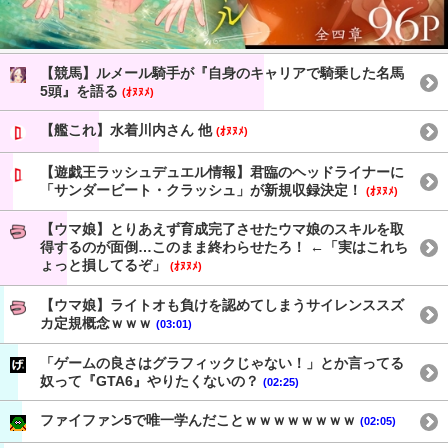
【競馬】ルメール騎手が『自身のキャリアで騎乗した名馬
5頭』を語る
(ｵﾇﾇﾒ)
【艦これ】水着川内さん 他
(ｵﾇﾇﾒ)
【遊戯王ラッシュデュエル情報】君臨のヘッドライナーに
「サンダービート・クラッシュ」が新規収録決定！
(ｵﾇﾇﾒ)
【ウマ娘】とりあえず育成完了させたウマ娘のスキルを取
得するのが面倒…このまま終わらせたろ！ ←「実はこれち
ょっと損してるぞ」
(ｵﾇﾇﾒ)
【ウマ娘】ライトオも負けを認めてしまうサイレンススズ
カ定規概念ｗｗｗ
(03:01)
「ゲームの良さはグラフィックじゃない！」とか言ってる
奴って『GTA6』やりたくないの？
(02:25)
ファイファン5で唯一学んだことｗｗｗｗｗｗｗｗ
(02:05)