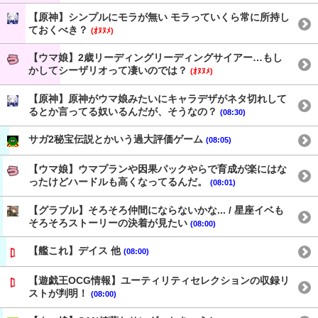
【原神】シンプルにモラが無い モラっていくら常に所持し
ておくべき？
(ｵﾇﾇﾒ)
【ウマ娘】2歳リーディングリーディングサイアー…もし
かしてシーザリオって凄いのでは？
(ｵﾇﾇﾒ)
【原神】原神がウマ娘みたいにキャラデザがネタ切れして
るとか言ってる奴いるんだが、そうなの？
(08:30)
サガ2秘宝伝説とかいう過大評価ゲーム
(08:05)
【ウマ娘】ウマプランや因果パックやらで育成が楽にはな
ったけどハードルも高くなってるんだ。
(08:01)
【グラブル】そろそろ仲間にならないかな... / 星座イベも
そろそろストーリーの決着が見たい
(08:00)
【艦これ】デイス 他
(08:00)
【遊戯王OCG情報】ユーティリティセレクションの収録リ
ストが判明！
(08:00)