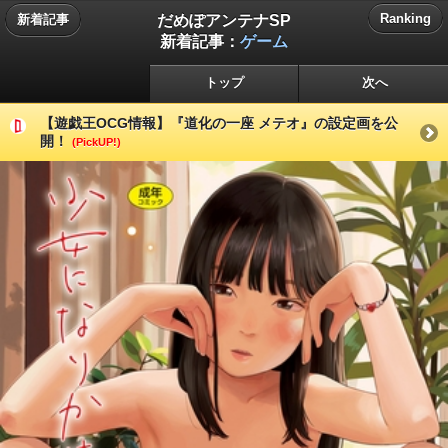
だめぽアンテナSP
Ranking
新着記事
新着記事：
ゲーム
トップ
次へ
【遊戯王OCG情報】『道化の一座 メテオ』の設定画を公
開！
(PickUP!)