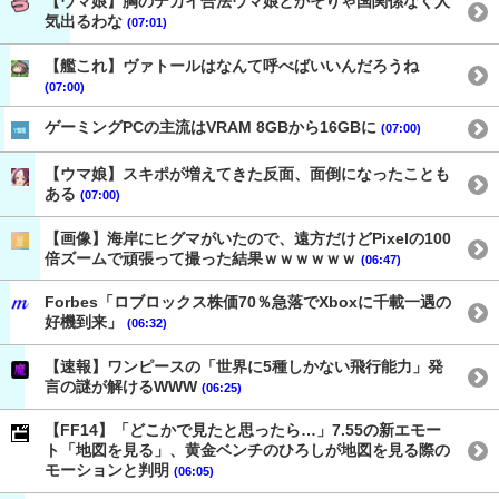
【ウマ娘】胸のデカイ合法ウマ娘とかそりゃ国関係なく人
気出るわな
(07:01)
【艦これ】ヴァトールはなんて呼べばいいんだろうね
(07:00)
ゲーミングPCの主流はVRAM 8GBから16GBに
(07:00)
【ウマ娘】スキポが増えてきた反面、面倒になったことも
ある
(07:00)
【画像】海岸にヒグマがいたので、遠方だけどPixelの100
倍ズームで頑張って撮った結果ｗｗｗｗｗｗ
(06:47)
Forbes「ロブロックス株価70％急落でXboxに千載一遇の
好機到来」
(06:32)
【速報】ワンピースの「世界に5種しかない飛行能力」発
言の謎が解けるWWW
(06:25)
【FF14】「どこかで見たと思ったら…」7.55の新エモー
ト「地図を見る」、黄金ベンチのひろしが地図を見る際の
モーションと判明
(06:05)