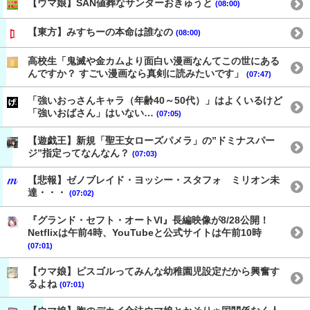
【ウマ娘】SAN値葬なサンダーおきゅうと
(08:00)
【東方】みすちーの本命は誰なの
(08:00)
高校生「鬼滅や金カムより面白い漫画なんてこの世にある
んですか？ すごい漫画なら真剣に読みたいです」
(07:47)
「強いおっさんキャラ（年齢40～50代）」はよくいるけど
「強いおばさん」はいない…
(07:05)
【遊戯王】新規「聖王女ローズパメラ」の”ドミナスパー
ジ”指定ってなんなん？
(07:03)
【悲報】ゼノブレイド・ヨッシー・スタフォ ミリオン未
達・・・
(07:02)
『グランド・セフト・オートVI』長編映像が8/28公開！
Netflixは午前4時、YouTubeと公式サイトは午前10時
(07:01)
【ウマ娘】ピスゴルってみんな幼稚園児設定だから興奮す
るよね
(07:01)