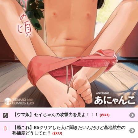
【ウマ娘】セイちゃんの攻撃力を見よ！！！
(ｵﾇﾇﾒ)
【艦これ】E5クリアした人に聞きたいんだけど基地航空の
熟練度どうしてた？
(ｵﾇﾇﾒ)