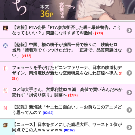
【速報】PTA会長「PTA参加拒否した親へ最終警告。こう
なってもいい？」問題になりすぎて即撤回
(ｵﾇﾇﾒ)
【悲報】中国、橋の欄干が強風一発で粉々に 鉄筋ゼロ
当局「接着剤でくっつけただけ」「正常で、品質問題はな
い」
(ｵﾇﾇﾒ)
フェラーリを手がけたピニンファリーナ、日本の鉄道初デ
ザイン。南海電鉄が新たな空港特急をなにわ筋線へ導入
(ｵ
ﾇﾇﾒ)
コメ卸大手さん、営業利益83％減 高値で買い込んだ米が
売れず「損切り祭り」開幕へ
(ｵﾇﾇﾒ)
【悲報】新海誠「ヤニねこ面白い」←お前らこのアニメど
う思ってんの？
(02:12)
【ニュース】日本をダメにした総理大臣、ワースト１位が
同点でこの人ｗｗｗｗｗｗ
(02:07)