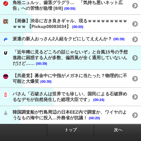
角栓ニュルッ、歯茎グラグラ… 「気持ち悪いネット広
告」への苦情が急増 [8/8]
(00:55)
【画像】渋谷に古き良きギャル、現るｗｗｗｗｗｗｗｗｗ
ｗｗｗ 【Pickup08083034】
(00:50)
派遣の新人おっさん2人組をクビにしてええんか？
(00:39)
「近年稀に見るどころの話じゃないぞ」と台風15号の予想
進路に困惑する人が多数、偏西風が全く通用していないん
だけど……
(00:39)
【共産党】募金中に中指がメガネに当たった？物理的に不
可能と大爆笑
(00:30)
パさん「石破さんは世界でも珍しい、国民による石破辞め
るなデモが自然発生した総理大臣です」
(00:24)
韓国調査船が竹島周辺の日本EEZ内で調査か、ワイヤのよ
うなもの海中に投入…外務省が抗議！
(00:20)
トップ
次へ