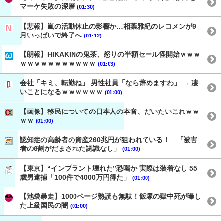
マーケ失敗の深層
(01:30)
【悲報】嵐の活動休止の影響か…相葉雅紀のレコメンが9
月いっぱいで終了へ
(01:12)
【朗報】HIKAKINの鬼茶、怒りの半額セール怪開始ｗｗｗ
ｗｗｗｗｗｗｗｗｗｗｗ
(01:03)
会社「キミ、転勤ね」 男性社員「なら辞めますわ」 → 凄
いことになるｗｗｗｗｗｗ
(01:00)
【画像】移民についての日本人の本音、だいたいこれｗｗ
ｗｗ
(01:00)
認知症の高齢者の資産260兆円が狙われている！ 「被害
者の8割がだまされた認識なし」
(01:00)
【東京】“インプラント壊れた”恐喝か 実際は装着なし 55
歳男逮捕「100件で4000万円得た」
(01:00)
【池袋暴走】1000ページ熟読も無駄！飯塚の獄中死が曝し
た上級国民の闇
(01:00)