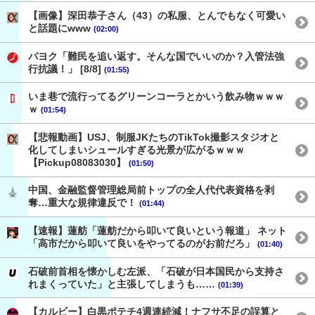
【画像】深田恭子さん（43）の私服、とんでもなく可愛い
と話題にwww
(02:00)
パヨク「難民を追い返す。そんな国でいいのか？入管法強
行抗議！」 [8/8]
(01:55)
いま巷で流行ってるグリーンコーラとかいう飲み物ｗｗｗ
ｗ
(01:54)
【悲報動画】USJ、制服JKたちのTikTok撮影スタジオと
化してしまいシュールすぎる光景が広がるｗｗｗ
【Pickup08083030】
(01:50)
中国、金融監督管理総局前トップの全人代代表資格を剥
奪…重大な規律違反で！
(01:44)
【速報】蓮舫「蓮舫だから叩いて良いという報道」 ネット
「高市だから叩いて良いをやってるのがお前だろ」
(01:40)
石破前首相を懐かしむ左派、「石破が日本国民から支持さ
れまくっていた」と主張してしまうも……
(01:39)
【カルビー】白黒ポテチ4週連続減！ナフサ不足の誤算と