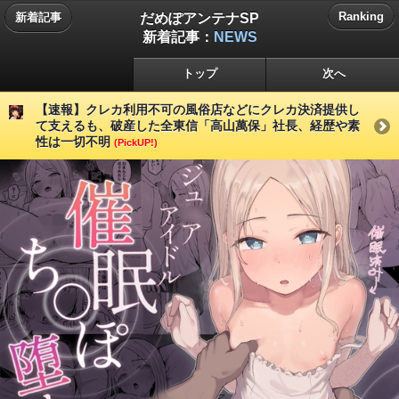
だめぽアンテナSP
Ranking
新着記事
新着記事：
NEWS
トップ
次へ
【速報】クレカ利用不可の風俗店などにクレカ決済提供し
て支えるも、破産した全東信「高山萬保」社長、経歴や素
性は一切不明
(PickUP!)