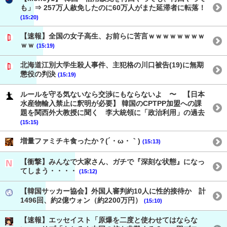
も」⇒ 257万人赦免したのに60万人がまた延滞者に転落！
(15:20)
【速報】全国の女子高生、お前らに苦言ｗｗｗｗｗｗｗｗ
ｗｗ
(15:19)
北海道江別大学生殺人事件、主犯格の川口被告(19)に無期
懲役の判決
(15:19)
ルールを守る気ないなら交渉にもならないよ 〜 【日本
水産物輸入禁止に釈明が必要】 韓国のCPTPP加盟への課
題を関西外大教授に聞く 李大統領に「政治利用」の過去
(15:15)
増量ファミチキ食ったか？(´・ω・｀)
(15:13)
【衝撃】みんなで大家さん、ガチで『深刻な状態』になっ
てしまう・・・・
(15:12)
【韓国サッカー協会】外国人審判約10人に性的接待か 計
1496回、約2億ウォン（約2200万円）
(15:10)
【速報】エッセイスト「原爆を二度と使わせてはならな