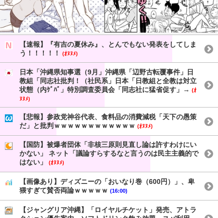
【速報】『有吉の夏休み』、とんでもない発表をしてしま
う！！！！！
(ｵﾇﾇﾒ)
日本「沖縄県知事選（9月」沖縄県「辺野古転覆事件」日
教組「同志社批判！（社民系」日本「日教組と全教は対立
状態（内ｹﾞﾊﾞ」特別調査委員会「同志社に猛省促す」→
(ｵ
ﾇﾇﾒ)
【悲報】参政党神谷代表、食料品の消費減税「天下の愚策
だ」と批判ｗｗｗｗｗｗｗｗｗｗｗｗ
(ｵﾇﾇﾒ)
【国防】被爆者団体「非核三原則見直し論は許すわけにい
かない」 ネット「議論すらするなと言うのは民主主義的で
はない」
(ｵﾇﾇﾒ)
【画像あり】ディズニーの「おいなり巻（600円）」、卑
猥すぎて賛否両論ｗｗｗｗｗ
(16:00)
【ジャングリア沖縄】「ロイヤルチケット」発売、アトラ