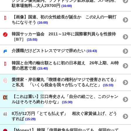
クション優先案内、ソフトドリンク飲み放題、スパ利用、
駐車場無料…大人29700円
(16:00)
【画像】国連、初の女性総長が誕生か この2人の一騎打
ちになりそう
(16:00)
韓国サッカー協会 2011～12年に国際審判員らを性接待
［8/7］
(15:55)
介護職だけどストレスでマジで辞めたい
(15:43)
韓国と台湾の輸出額ともに初の日本超え 26年上期、AI特
需の恩恵で差
(15:40)
愛煙家・岸谷蘭丸「喫煙者の権利がマジで侵害されてる」
と私見 「いくら税金を我々が払ってるんだと」
(15:33)
【これは重い】江口寿史さん「自分の絵ごと、このジャン
ルはそろそろ終わりかな」
(15:30)
8万が12万円「とても払えず」 相次ぐ家賃値上げ、どう
すれば
(15:29)
【Money1】 韓国「信用赦免を何回やっても、何回やって