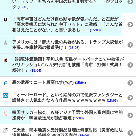
い」→リプ「もちろん中国の核も非難する？」→即ブロッ
ク
(15:10)
「高市早苗はどんだけ自己顕示欲が強いんだ」と左派が
『高木美帆氏に送られた包丁セット』に激怒、「こんな首
相は見たことがない」と言い張るも……
(15:09)
アメリカには「膨大な量の兵器がある」トランプ大統領が
主張…在庫枯渇の報道受け！
(15:08)
【閲覧注意動画】平和式典 広島ゲートパークにて中核派が
バリキッショい“ムカデ行進”を披露「高市！打倒！式典！
粉砕！」
(15:04)
親の遺産でニート最高れす(^q^)
(15:04)
「オーバーロード」という絵師の力で硬派ファンタジーと
誤解させ人気出たなろう作品ｗｗｗｗｗｗｗｗｗ
(15:03)
韓国サッカー協会、Ｗ杯アジア予選で外国人審判員に性的
接待か…韓国放送局が独占報道
(15:00)
任天堂、熊本地震を受け製品修理は無償対応（災害救助法
適用地域） 義援金5000万円寄付
(15:00)