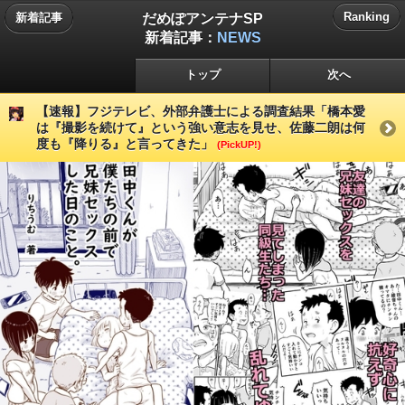
だめぽアンテナSP
Ranking
新着記事
新着記事：
NEWS
トップ
次へ
【速報】フジテレビ、外部弁護士による調査結果「橋本愛
は『撮影を続けて』という強い意志を見せ、佐藤二朗は何
度も『降りる』と言ってきた」
(PickUP!)